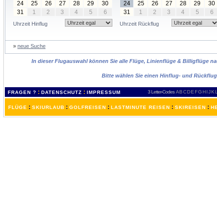
24
25
26
27
28
29
30
24
25
26
27
28
29
30
31
1
2
3
4
5
6
31
1
2
3
4
5
6
Uhrzeit Hinflug
Uhrzeit Rückflug
»
neue Suche
In dieser Flugauswahl können Sie alle Flüge, Linienflüge & Billigflüge 
Bitte wählen Sie einen Hinflug- und Rückflu
:
:
3 Letter-Codes
A
B
C
D
E
F
G
H
I
J
K
FRAGEN ?
DATENSCHUTZ
IMPRESSUM
:
:
:
:
:
FLÜGE
SKIURLAUB
GOLFREISEN
LASTMINUTE REISEN
SKIREISEN
H