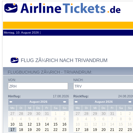
Montag, 10. August 2026 ¦
FLUG ZÃ¼RICH NACH TRIVANDRUM
FLUGBUCHUNG ZÃ¼RICH - TRIVANDRUM:
VON:
NACH:
Hinflug:
17.08.2026
Rückflug:
24.08.202
August 2026
August 2026
Mo
Di
Mi
Do
Fr
Sa
So
Mo
Di
Mi
Do
Fr
Sa
So
27
28
29
30
31
1
2
27
28
29
30
31
1
2
3
4
5
6
7
8
9
3
4
5
6
7
8
9
10
11
12
13
14
15
16
10
11
12
13
14
15
16
17
18
19
20
21
22
23
17
18
19
20
21
22
23