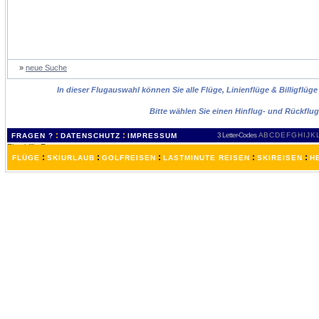
»
neue Suche
In dieser Flugauswahl können Sie alle Flüge, Linienflüge & Billigflüg
Bitte wählen Sie einen Hinflug- und Rückflu
:
:
3 Letter-Codes
A
B
C
D
E
F
G
H
I
J
K
FRAGEN ?
DATENSCHUTZ
IMPRESSUM
:
:
:
:
:
FLÜGE
SKIURLAUB
GOLFREISEN
LASTMINUTE REISEN
SKIREISEN
H