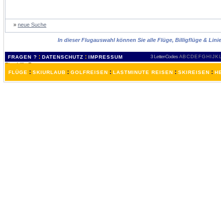
»
neue Suche
In dieser Flugauswahl können Sie alle Flüge, Billigflüge & Lin
:
:
3 Letter-Codes
A
B
C
D
E
F
G
H
I
J
K
FRAGEN ?
DATENSCHUTZ
IMPRESSUM
:
:
:
:
:
FLÜGE
SKIURLAUB
GOLFREISEN
LASTMINUTE REISEN
SKIREISEN
H