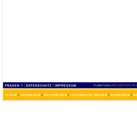
:
:
3 Letter-Codes
A
B
C
D
E
F
G
H
I
J
K
FRAGEN ?
DATENSCHUTZ
IMPRESSUM
:
:
:
:
:
FLÜGE
SKIURLAUB
GOLFREISEN
LASTMINUTE REISEN
SKIREISEN
H