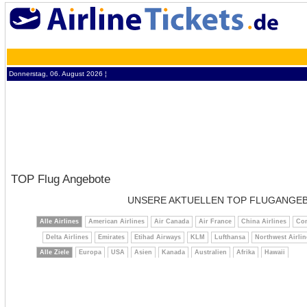
Donnerstag, 06. August 2026 ¦
TOP Flug Angebote
UNSERE AKTUELLEN TOP FLUGANGE
Alle Airlines
American Airlines
Air Canada
Air France
China Airlines
Con
Delta Airlines
Emirates
Etihad Airways
KLM
Lufthansa
Northwest Airlin
Alle Ziele
Europa
USA
Asien
Kanada
Australien
Afrika
Hawaii