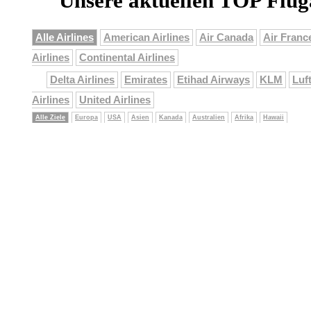
Unsere aktuellen TOP Flu
Alle Airlines
American Airlines
Air Canada
Air Franc
Airlines
Continental Airlines
Delta Airlines
Emirates
Etihad Airways
KLM
Luf
Airlines
United Airlines
Alle Ziele
Europa
USA
Asien
Kanada
Australien
Afrika
Hawaii