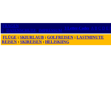
FRAGEN
3 Letter-Codes
A
B
C
D
E
?
:
DATENSCHUTZ
:
IMPRESSUM
FLÜGE
:
SKIURLAUB
:
GOLFREISEN
:
LASTMINUTE
REISEN
:
SKIREISEN
:
HELISKIING