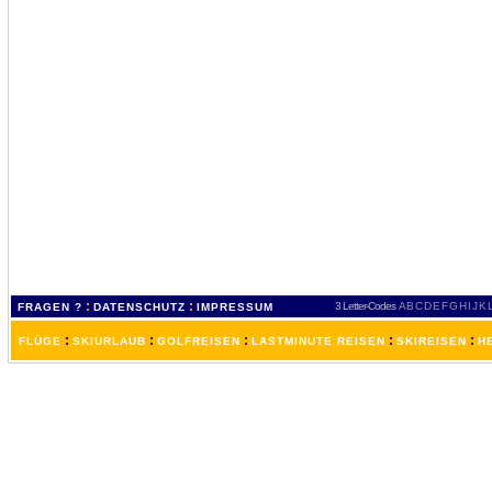
:
:
3 Letter-Codes
A
B
C
D
E
F
G
H
I
J
K
FRAGEN ?
DATENSCHUTZ
IMPRESSUM
:
:
:
:
:
FLÜGE
SKIURLAUB
GOLFREISEN
LASTMINUTE REISEN
SKIREISEN
H