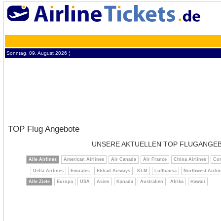
Sonntag, 09. August 2026 ¦
TOP Flug Angebote
UNSERE AKTUELLEN TOP FLUGANGE
Alle Airlines
American Airlines
Air Canada
Air France
China Airlines
Con
Delta Airlines
Emirates
Etihad Airways
KLM
Lufthansa
Northwest Airlin
Alle Ziele
Europa
USA
Asien
Kanada
Australien
Afrika
Hawaii