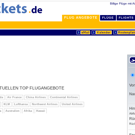
Billige Flüge mit Ai
FLUG ANGEBOTE
FLÜGE
FLIGHTS
Vo
TUELLEN TOP FLUGANGEBOTE
Na
da
Air France
China Airlines
Continental Airlines
KLM
Lufthansa
Northwest Airlines
United Airlines
Hin
a
Australien
Afrika
Hawaii
Abfl
Rüc
Rück