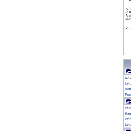
Er
Kin
(2-11
Ba
(0-2
Kla
DÃ¼
Lei
Berl
Fra
Pari
Ham
War
Lei