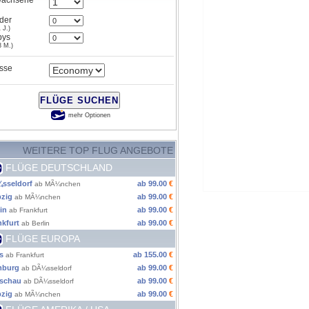
wachsene
der
 J.)
bys
3 M.)
sse
FLÜGE SUCHEN
mehr Optionen
WEITERE TOP FLUG ANGEBOTE
FLÜGE DEUTSCHLAND
sseldorf
ab 99.00
€
ab MÃ¼nchen
pzig
ab 99.00
€
ab MÃ¼nchen
in
ab 99.00
€
ab Frankfurt
nkfurt
ab 99.00
€
ab Berlin
FLÜGE EUROPA
s
ab 155.00
€
ab Frankfurt
burg
ab 99.00
€
ab DÃ¼sseldorf
schau
ab 99.00
€
ab DÃ¼sseldorf
pzig
ab 99.00
€
ab MÃ¼nchen