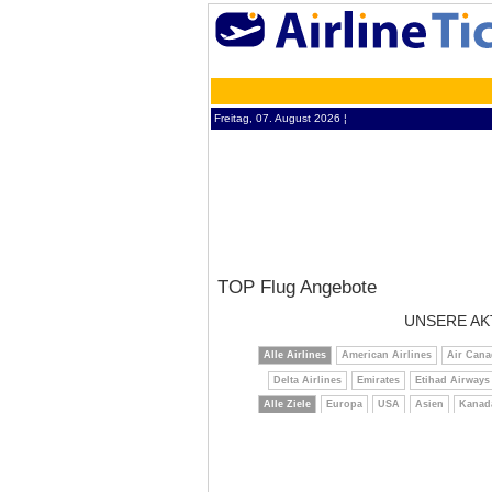
Freitag, 07. August 2026 ¦
TOP Flug Angebote
UNSERE AK
Alle Airlines
American Airlines
Air Cana
Delta Airlines
Emirates
Etihad Airways
Alle Ziele
Europa
USA
Asien
Kanad