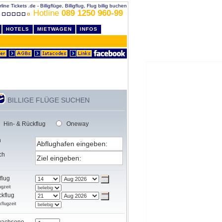
rline Tickets .de - Billigflüge, Billigflug, Flug billig buchen
Hotline
089 1250 960-99
HOTELS
MIETWAGEN
INFOS
BILLIGE FLÜGE SUCHEN
Hin- & Rückflug
Oneway
n
ch
flug
ugzeit
kflug
flugzeit