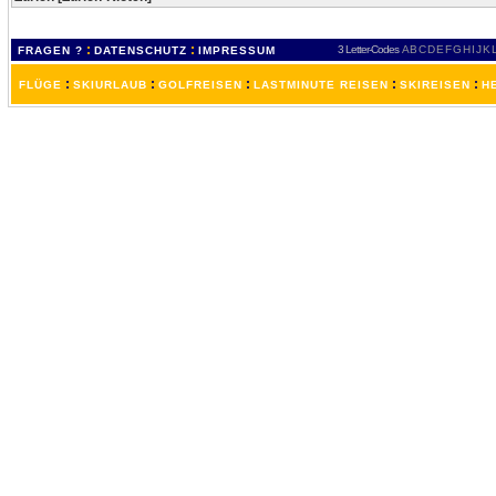
:
:
3 Letter-Codes
A
B
C
D
E
F
G
H
I
J
K
FRAGEN ?
DATENSCHUTZ
IMPRESSUM
:
:
:
:
:
FLÜGE
SKIURLAUB
GOLFREISEN
LASTMINUTE REISEN
SKIREISEN
H