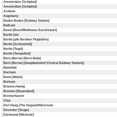
Amsterdam [Schiphol]
Amsterdam [Schiphol]
Arnhem
Augsburg
Baden Baden [Railway Station]
Baltrum
Basel [Basel/Mulhouse EuroAirport]
Berlin Zoo
Berlin [alle Berliner Flughäfen]
Berlin [Schönefeld]
Berlin [Tegel]
Berlin [Tempelhof]
Bern (Berne) [Bern-Belp]
Bern (Berne) [Hauptbahnhof (Central Railway Station)]
Bielefeld
Bochum
Bonn [Wahn]
Borkum
Braunschweig
Bremen [Neuenland]
Bremerhaven
Chur
Den Haag (The Hague)/Hilversum
Deventer [Teuge]
Dortmund [Wickede]