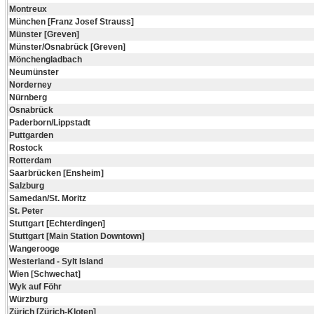
Montreux
München [Franz Josef Strauss]
Münster [Greven]
Münster/Osnabrück [Greven]
Mönchengladbach
Neumünster
Norderney
Nürnberg
Osnabrück
Paderborn/Lippstadt
Puttgarden
Rostock
Rotterdam
Saarbrücken [Ensheim]
Salzburg
Samedan/St. Moritz
St. Peter
Stuttgart [Echterdingen]
Stuttgart [Main Station Downtown]
Wangerooge
Westerland - Sylt Island
Wien [Schwechat]
Wyk auf Föhr
Würzburg
Zürich [Zürich-Kloten]