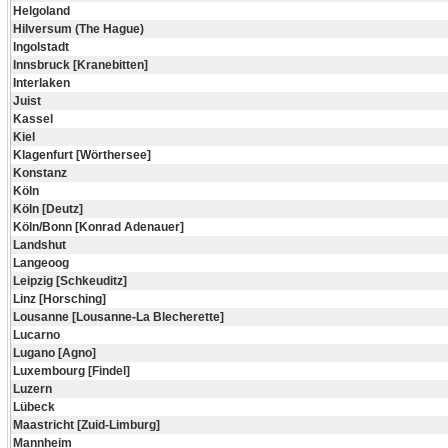
Helgoland
Hilversum (The Hague)
Ingolstadt
Innsbruck [Kranebitten]
Interlaken
Juist
Kassel
Kiel
Klagenfurt [Wörthersee]
Konstanz
Köln
Köln [Deutz]
Köln/Bonn [Konrad Adenauer]
Landshut
Langeoog
Leipzig [Schkeuditz]
Linz [Horsching]
Lousanne [Lousanne-La Blecherette]
Lucarno
Lugano [Agno]
Luxembourg [Findel]
Luzern
Lübeck
Maastricht [Zuid-Limburg]
Mannheim