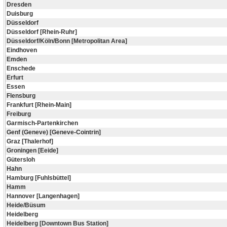
Dresden
Duisburg
Düsseldorf
Düsseldorf [Rhein-Ruhr]
Düsseldorf/Köln/Bonn [Metropolitan Area]
Eindhoven
Emden
Enschede
Erfurt
Essen
Flensburg
Frankfurt [Rhein-Main]
Freiburg
Garmisch-Partenkirchen
Genf (Geneve) [Geneve-Cointrin]
Graz [Thalerhof]
Groningen [Eeide]
Gütersloh
Hahn
Hamburg [Fuhlsbüttel]
Hamm
Hannover [Langenhagen]
Heide/Büsum
Heidelberg
Heidelberg [Downtown Bus Station]