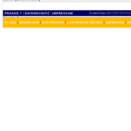
:
:
3 Letter-Codes
A
B
C
D
E
F
G
H
I
J
K
FRAGEN ?
DATENSCHUTZ
IMPRESSUM
:
:
:
:
:
FLÜGE
SKIURLAUB
GOLFREISEN
LASTMINUTE REISEN
SKIREISEN
H