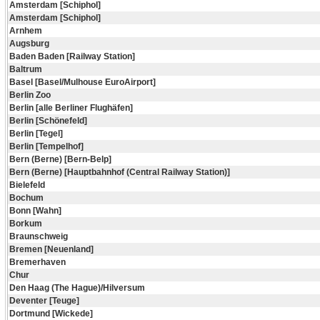
Amsterdam [Schiphol]
Amsterdam [Schiphol]
Arnhem
Augsburg
Baden Baden [Railway Station]
Baltrum
Basel [Basel/Mulhouse EuroAirport]
Berlin Zoo
Berlin [alle Berliner Flughäfen]
Berlin [Schönefeld]
Berlin [Tegel]
Berlin [Tempelhof]
Bern (Berne) [Bern-Belp]
Bern (Berne) [Hauptbahnhof (Central Railway Station)]
Bielefeld
Bochum
Bonn [Wahn]
Borkum
Braunschweig
Bremen [Neuenland]
Bremerhaven
Chur
Den Haag (The Hague)/Hilversum
Deventer [Teuge]
Dortmund [Wickede]