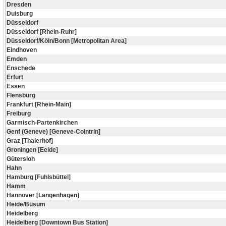
Dresden
Duisburg
Düsseldorf
Düsseldorf [Rhein-Ruhr]
Düsseldorf/Köln/Bonn [Metropolitan Area]
Eindhoven
Emden
Enschede
Erfurt
Essen
Flensburg
Frankfurt [Rhein-Main]
Freiburg
Garmisch-Partenkirchen
Genf (Geneve) [Geneve-Cointrin]
Graz [Thalerhof]
Groningen [Eeide]
Gütersloh
Hahn
Hamburg [Fuhlsbüttel]
Hamm
Hannover [Langenhagen]
Heide/Büsum
Heidelberg
Heidelberg [Downtown Bus Station]