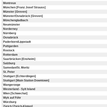
Montreux
München [Franz Josef Strauss]
Münster [Greven]
Münster/Osnabrück [Greven]
Mönchengladbach
Neumünster
Norderney
Nürnberg
Osnabrück
Paderborn/Lippstadt
Puttgarden
Rostock
Rotterdam
Saarbrücken [Ensheim]
Salzburg
Samedan/St. Moritz
St. Peter
Stuttgart [Echterdingen]
Stuttgart [Main Station Downtown]
Wangerooge
Westerland - Sylt Island
Wien [Schwechat]
Wyk auf Föhr
Würzburg
Zürich [Zürich-Kloten]