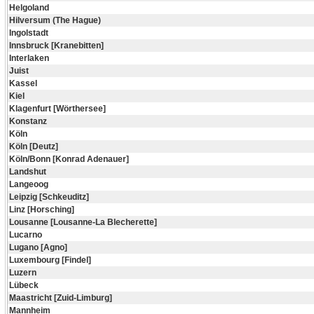
Helgoland
Hilversum (The Hague)
Ingolstadt
Innsbruck [Kranebitten]
Interlaken
Juist
Kassel
Kiel
Klagenfurt [Wörthersee]
Konstanz
Köln
Köln [Deutz]
Köln/Bonn [Konrad Adenauer]
Landshut
Langeoog
Leipzig [Schkeuditz]
Linz [Horsching]
Lousanne [Lousanne-La Blecherette]
Lucarno
Lugano [Agno]
Luxembourg [Findel]
Luzern
Lübeck
Maastricht [Zuid-Limburg]
Mannheim