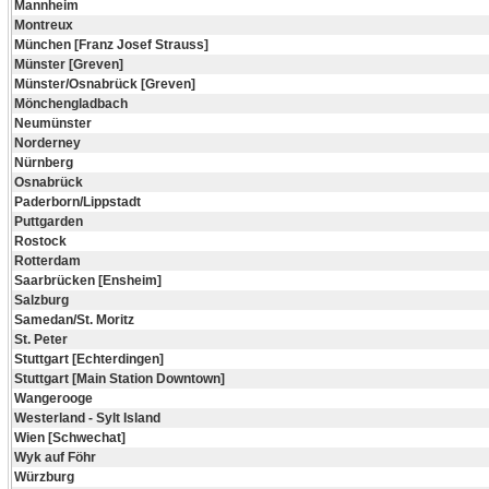
Mannheim
Montreux
München [Franz Josef Strauss]
Münster [Greven]
Münster/Osnabrück [Greven]
Mönchengladbach
Neumünster
Norderney
Nürnberg
Osnabrück
Paderborn/Lippstadt
Puttgarden
Rostock
Rotterdam
Saarbrücken [Ensheim]
Salzburg
Samedan/St. Moritz
St. Peter
Stuttgart [Echterdingen]
Stuttgart [Main Station Downtown]
Wangerooge
Westerland - Sylt Island
Wien [Schwechat]
Wyk auf Föhr
Würzburg