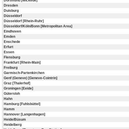
Dortmund [Wickede]
Dresden
Duisburg
Düsseldorf
Düsseldorf [Rhein-Ruhr]
Düsseldorf/Köln/Bonn [Metropolitan Area]
Eindhoven
Emden
Enschede
Erfurt
Essen
Flensburg
Frankfurt [Rhein-Main]
Freiburg
Garmisch-Partenkirchen
Genf (Geneve) [Geneve-Cointrin]
Graz [Thalerhof]
Groningen [Eeide]
Gütersloh
Hahn
Hamburg [Fuhlsbüttel]
Hamm
Hannover [Langenhagen]
Heide/Büsum
Heidelberg