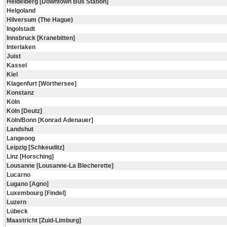
Heidelberg [Downtown Bus Station]
Helgoland
Hilversum (The Hague)
Ingolstadt
Innsbruck [Kranebitten]
Interlaken
Juist
Kassel
Kiel
Klagenfurt [Wörthersee]
Konstanz
Köln
Köln [Deutz]
Köln/Bonn [Konrad Adenauer]
Landshut
Langeoog
Leipzig [Schkeuditz]
Linz [Horsching]
Lousanne [Lousanne-La Blecherette]
Lucarno
Lugano [Agno]
Luxembourg [Findel]
Luzern
Lübeck
Maastricht [Zuid-Limburg]