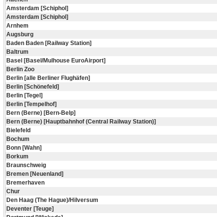
Amsterdam [Schiphol]
Amsterdam [Schiphol]
Arnhem
Augsburg
Baden Baden [Railway Station]
Baltrum
Basel [Basel/Mulhouse EuroAirport]
Berlin Zoo
Berlin [alle Berliner Flughäfen]
Berlin [Schönefeld]
Berlin [Tegel]
Berlin [Tempelhof]
Bern (Berne) [Bern-Belp]
Bern (Berne) [Hauptbahnhof (Central Railway Station)]
Bielefeld
Bochum
Bonn [Wahn]
Borkum
Braunschweig
Bremen [Neuenland]
Bremerhaven
Chur
Den Haag (The Hague)/Hilversum
Deventer [Teuge]