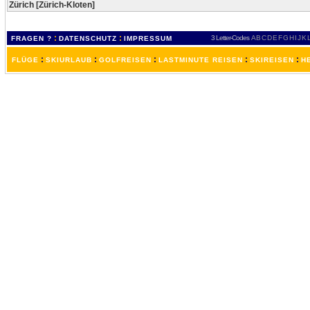
Zürich [Zürich-Kloten]
:
:
3 Letter-Codes
A
B
C
D
E
F
G
H
I
J
K
FRAGEN ?
DATENSCHUTZ
IMPRESSUM
:
:
:
:
:
FLÜGE
SKIURLAUB
GOLFREISEN
LASTMINUTE REISEN
SKIREISEN
H