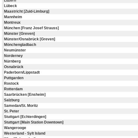
Luzern
Lübeck
Maastricht [Zuid-Limburg]
Mannheim
Montreux
München [Franz Josef Strauss]
Münster [Greven]
Münster/Osnabrück [Greven]
Mönchengladbach
Neumünster
Norderney
Nürnberg
Osnabrück
Paderborn/Lippstadt
Puttgarden
Rostock
Rotterdam
Saarbrücken [Ensheim]
Salzburg
Samedan/St. Moritz
St. Peter
Stuttgart [Echterdingen]
Stuttgart [Main Station Downtown]
Wangerooge
Westerland - Sylt Island