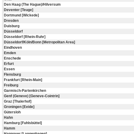
Den Haag (The Hague)/Hilversum
Deventer [Teuge]
Dortmund [Wickede]
Dresden
Duisburg
Düsseldorf
Düsseldorf [Rhein-Ruhr]
Düsseldorf/Köln/Bonn [Metropolitan Area]
Eindhoven
Emden
Enschede
Erfurt
Essen
Flensburg
Frankfurt [Rhein-Main]
Freiburg
Garmisch-Partenkirchen
Genf (Geneve) [Geneve-Cointrin]
Graz [Thalerhof]
Groningen [Eeide]
Gütersloh
Hahn
Hamburg [Fuhlsbüttel]
Hamm
Hannover [Langenhagen]