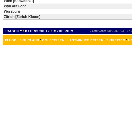
Wien [Schwechat]
Wyk auf Föhr
Würzburg
Zürich [Zürich-Kloten]
:
:
3 Letter-Codes
A
B
C
D
E
F
G
H
I
J
K
FRAGEN ?
DATENSCHUTZ
IMPRESSUM
:
:
:
:
:
FLÜGE
SKIURLAUB
GOLFREISEN
LASTMINUTE REISEN
SKIREISEN
H