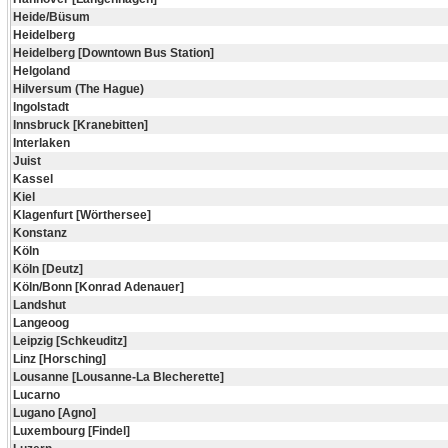
Heide/Büsum
Heidelberg
Heidelberg [Downtown Bus Station]
Helgoland
Hilversum (The Hague)
Ingolstadt
Innsbruck [Kranebitten]
Interlaken
Juist
Kassel
Kiel
Klagenfurt [Wörthersee]
Konstanz
Köln
Köln [Deutz]
Köln/Bonn [Konrad Adenauer]
Landshut
Langeoog
Leipzig [Schkeuditz]
Linz [Horsching]
Lousanne [Lousanne-La Blecherette]
Lucarno
Lugano [Agno]
Luxembourg [Findel]