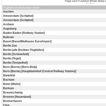
Flughafen im deutschspr. Raum
Aachen
Amsterdam [Schiphol]
Amsterdam [Schiphol]
Arnhem
Augsburg
Baden Baden [Railway Station]
Baltrum
Basel [Basel/Mulhouse EuroAirport]
Berlin Zoo
Berlin [alle Berliner Flughäfen]
Berlin [Schönefeld]
Berlin [Tegel]
Berlin [Tempelhof]
Bern (Berne) [Bern-Belp]
Bern (Berne) [Hauptbahnhof (Central Railway Station)]
Bielefeld
Bochum
Bonn [Wahn]
Borkum
Braunschweig
Bremen [Neuenland]
Bremerhaven
Chur