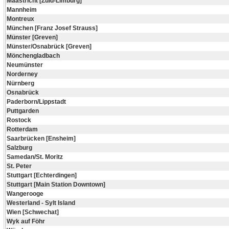
Maastricht [Zuid-Limburg]
Mannheim
Montreux
München [Franz Josef Strauss]
Münster [Greven]
Münster/Osnabrück [Greven]
Mönchengladbach
Neumünster
Norderney
Nürnberg
Osnabrück
Paderborn/Lippstadt
Puttgarden
Rostock
Rotterdam
Saarbrücken [Ensheim]
Salzburg
Samedan/St. Moritz
St. Peter
Stuttgart [Echterdingen]
Stuttgart [Main Station Downtown]
Wangerooge
Westerland - Sylt Island
Wien [Schwechat]
Wyk auf Föhr