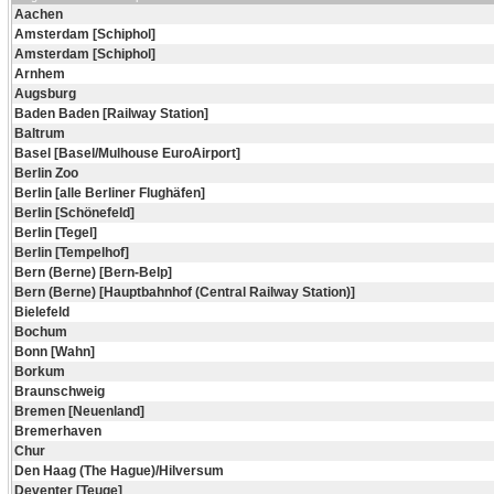
Aachen
Amsterdam [Schiphol]
Amsterdam [Schiphol]
Arnhem
Augsburg
Baden Baden [Railway Station]
Baltrum
Basel [Basel/Mulhouse EuroAirport]
Berlin Zoo
Berlin [alle Berliner Flughäfen]
Berlin [Schönefeld]
Berlin [Tegel]
Berlin [Tempelhof]
Bern (Berne) [Bern-Belp]
Bern (Berne) [Hauptbahnhof (Central Railway Station)]
Bielefeld
Bochum
Bonn [Wahn]
Borkum
Braunschweig
Bremen [Neuenland]
Bremerhaven
Chur
Den Haag (The Hague)/Hilversum
Deventer [Teuge]