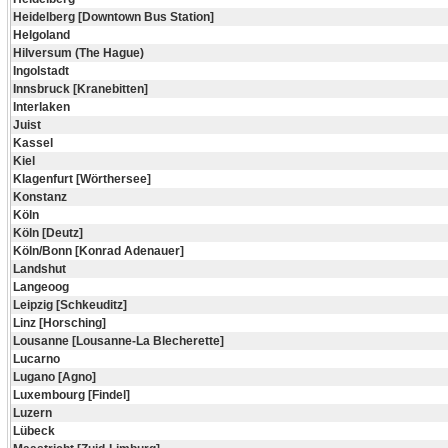
Heidelberg [Downtown Bus Station]
Helgoland
Hilversum (The Hague)
Ingolstadt
Innsbruck [Kranebitten]
Interlaken
Juist
Kassel
Kiel
Klagenfurt [Wörthersee]
Konstanz
Köln
Köln [Deutz]
Köln/Bonn [Konrad Adenauer]
Landshut
Langeoog
Leipzig [Schkeuditz]
Linz [Horsching]
Lousanne [Lousanne-La Blecherette]
Lucarno
Lugano [Agno]
Luxembourg [Findel]
Luzern
Lübeck