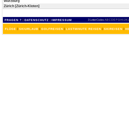
Würzburg
Zürich [Zürich-Kloten]
:
:
3 Letter-Codes
A
B
C
D
E
F
G
H
I
J
K
FRAGEN ?
DATENSCHUTZ
IMPRESSUM
:
:
:
:
:
FLÜGE
SKIURLAUB
GOLFREISEN
LASTMINUTE REISEN
SKIREISEN
H