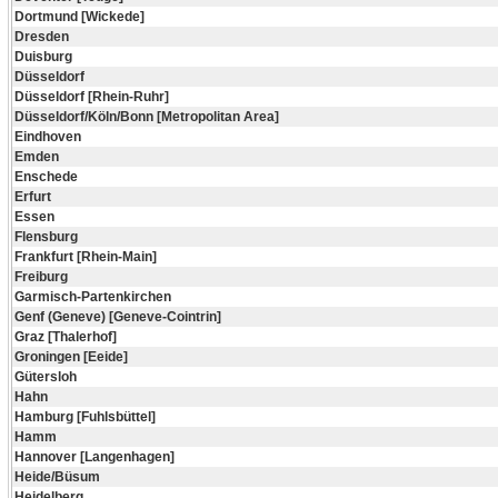
Dortmund [Wickede]
Dresden
Duisburg
Düsseldorf
Düsseldorf [Rhein-Ruhr]
Düsseldorf/Köln/Bonn [Metropolitan Area]
Eindhoven
Emden
Enschede
Erfurt
Essen
Flensburg
Frankfurt [Rhein-Main]
Freiburg
Garmisch-Partenkirchen
Genf (Geneve) [Geneve-Cointrin]
Graz [Thalerhof]
Groningen [Eeide]
Gütersloh
Hahn
Hamburg [Fuhlsbüttel]
Hamm
Hannover [Langenhagen]
Heide/Büsum
Heidelberg