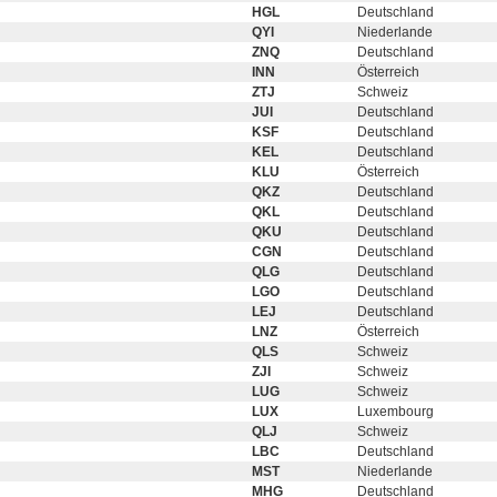
HGL
Deutschland
QYI
Niederlande
ZNQ
Deutschland
INN
Österreich
ZTJ
Schweiz
JUI
Deutschland
KSF
Deutschland
KEL
Deutschland
KLU
Österreich
QKZ
Deutschland
QKL
Deutschland
QKU
Deutschland
CGN
Deutschland
QLG
Deutschland
LGO
Deutschland
LEJ
Deutschland
LNZ
Österreich
QLS
Schweiz
ZJI
Schweiz
LUG
Schweiz
LUX
Luxembourg
QLJ
Schweiz
LBC
Deutschland
MST
Niederlande
MHG
Deutschland