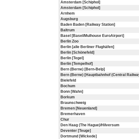
Amsterdam [Schiphol]
Amsterdam [Schiphol]
Arnhem
Augsburg
Baden Baden [Railway Station]
Baltrum
Basel [Basel/Mulhouse EuroAirport]
Berlin Zoo
Berlin [alle Berliner Flughäfen]
Berlin [Schönefeld]
Berlin [Tegel]
Berlin [Tempelhof]
Bern (Berne) [Bern-Belp]
Bern (Berne) [Hauptbahnhof (Central Railway
Bielefeld
Bochum
Bonn [Wahn]
Borkum
Braunschweig
Bremen [Neuenland]
Bremerhaven
Chur
Den Haag (The Hague)/Hilversum
Deventer [Teuge]
Dortmund [Wickede]