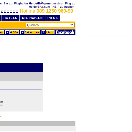
ken Sie auf Flughafen
Heide/BÃ¼sum
um einen Flug ab
Heide/BÃ¼sum [ HEI ] zu buchen.
Hotline
089 1250 960-99
HOTELS
MIETWAGEN
INFOS
um
um