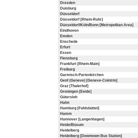
Dresden
Duisburg
Düsseldorf
Düsseldorf [Rhein-Ruhr]
Düsseldorf/Köln/Bonn [Metropolitan Area]
Eindhoven
Emden
Enschede
Erfurt
Essen
Flensburg
Frankfurt [Rhein-Main]
Freiburg
Garmisch-Partenkirchen
Genf (Geneve) [Geneve-Cointrin]
Graz [Thalerhof]
Groningen [Eeide]
Gütersloh
Hahn
Hamburg [Fuhlsbüttel]
Hamm
Hannover [Langenhagen]
Heide/Büsum
Heidelberg
Heidelberg [Downtown Bus Station]