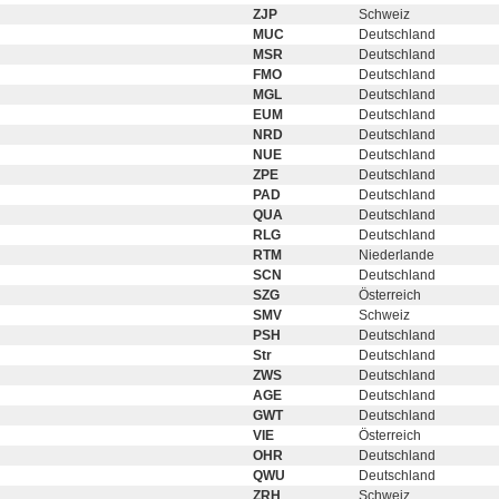
ZJP
Schweiz
MUC
Deutschland
MSR
Deutschland
FMO
Deutschland
MGL
Deutschland
EUM
Deutschland
NRD
Deutschland
NUE
Deutschland
ZPE
Deutschland
PAD
Deutschland
QUA
Deutschland
RLG
Deutschland
RTM
Niederlande
SCN
Deutschland
SZG
Österreich
SMV
Schweiz
PSH
Deutschland
Str
Deutschland
ZWS
Deutschland
AGE
Deutschland
GWT
Deutschland
VIE
Österreich
OHR
Deutschland
QWU
Deutschland
ZRH
Schweiz