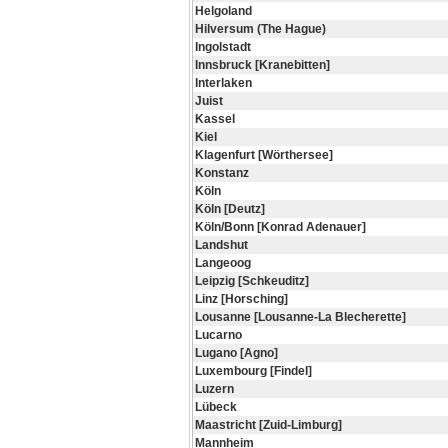
Helgoland
Hilversum (The Hague)
Ingolstadt
Innsbruck [Kranebitten]
Interlaken
Juist
Kassel
Kiel
Klagenfurt [Wörthersee]
Konstanz
Köln
Köln [Deutz]
Köln/Bonn [Konrad Adenauer]
Landshut
Langeoog
Leipzig [Schkeuditz]
Linz [Horsching]
Lousanne [Lousanne-La Blecherette]
Lucarno
Lugano [Agno]
Luxembourg [Findel]
Luzern
Lübeck
Maastricht [Zuid-Limburg]
Mannheim