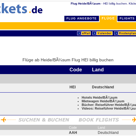
Flug Heide/BÃ¼sum
- HEI billig buchen. Klic
FLÜGE
FLUG ANGEBOTE
FLIGHTS
Flüge ab Heide/BÃ¼sum Flug HEI billig buchen
Code
Land
HEI
Deutschland
Hotels Heide/BÃ¼sum
Mietwagen Heide/BÃ¼sum
Bücher: Reiseführer Heide/BÃ¼s
Videos: Reiseführer Heide/BÃ¼s
Code
Land
AAH
Deutschland