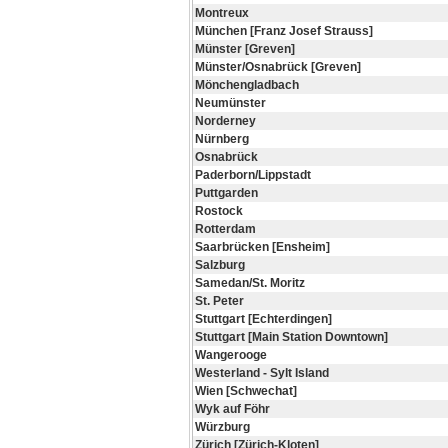
Montreux
München [Franz Josef Strauss]
Münster [Greven]
Münster/Osnabrück [Greven]
Mönchengladbach
Neumünster
Norderney
Nürnberg
Osnabrück
Paderborn/Lippstadt
Puttgarden
Rostock
Rotterdam
Saarbrücken [Ensheim]
Salzburg
Samedan/St. Moritz
St. Peter
Stuttgart [Echterdingen]
Stuttgart [Main Station Downtown]
Wangerooge
Westerland - Sylt Island
Wien [Schwechat]
Wyk auf Föhr
Würzburg
Zürich [Zürich-Kloten]