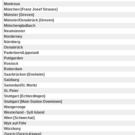
Montreux
München [Franz Josef Strauss]
Münster [Greven]
Münster/Osnabrück [Greven]
Mönchengladbach
Neumünster
Norderney
Nürnberg
Osnabrück
Paderborn/Lippstadt
Puttgarden
Rostock
Rotterdam
Saarbrücken [Ensheim]
Salzburg
Samedan/St. Moritz
St. Peter
Stuttgart [Echterdingen]
Stuttgart [Main Station Downtown]
Wangerooge
Westerland - Sylt Island
Wien [Schwechat]
Wyk auf Föhr
Würzburg
Zürich [Zürich-Kloten]