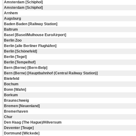
Amsterdam [Schiphol]
Amsterdam [Schiphol]
Arnhem
Augsburg
Baden Baden [Railway Station]
Baltrum
Basel [Basel/Mulhouse EuroAirport]
Berlin Zoo
Berlin [alle Berliner Flughäfen]
Berlin [Schönefeld]
Berlin [Tegel]
Berlin [Tempelhof]
Bern (Berne) [Bern-Belp]
Bern (Berne) [Hauptbahnhof (Central Railway Station)]
Bielefeld
Bochum
Bonn [Wahn]
Borkum
Braunschweig
Bremen [Neuenland]
Bremerhaven
Chur
Den Haag (The Hague)/Hilversum
Deventer [Teuge]
Dortmund [Wickede]