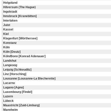
Helgoland
Hilversum (The Hague)
Ingolstadt
Innsbruck [Kranebitten]
Interlaken
Juist
Kassel
Kiel
Klagenfurt [Wörthersee]
Konstanz
Köln
Köln [Deutz]
Köln/Bonn [Konrad Adenauer]
Landshut
Langeoog
Leipzig [Schkeuditz]
Linz [Horsching]
Lousanne [Lousanne-La Blecherette]
Lucarno
Lugano [Agno]
Luxembourg [Findel]
Luzern
Lübeck
Maastricht [Zuid-Limburg]
Mannheim