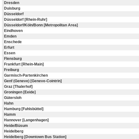
Dresden
Duisburg
Düsseldorf
Düsseldorf [Rhein-Ruhr]
Düsseldorf/Köln/Bonn [Metropolitan Area]
Eindhoven
Emden
Enschede
Erfurt
Essen
Flensburg
Frankfurt [Rhein-Main]
Freiburg
Garmisch-Partenkirchen
Genf (Geneve) [Geneve-Cointrin]
Graz [Thalerhof]
Groningen [Eeide]
Gütersloh
Hahn
Hamburg [Fuhlsbüttel]
Hamm
Hannover [Langenhagen]
Heide/Büsum
Heidelberg
Heidelberg [Downtown Bus Station]