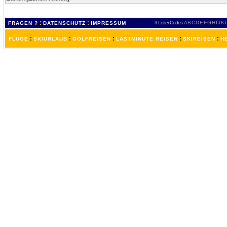
:
:
3 Letter-Codes
A
B
C
D
E
F
G
H
I
J
K
FRAGEN ?
DATENSCHUTZ
IMPRESSUM
:
:
:
:
:
FLÜGE
SKIURLAUB
GOLFREISEN
LASTMINUTE REISEN
SKIREISEN
H