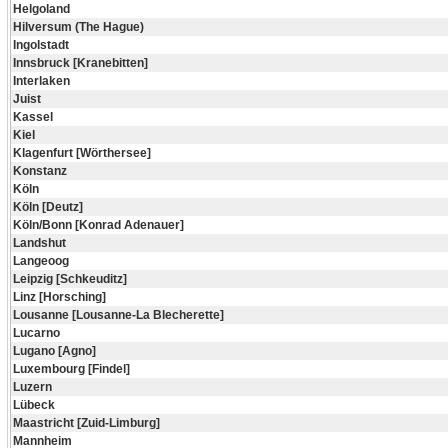
Helgoland
Hilversum (The Hague)
Ingolstadt
Innsbruck [Kranebitten]
Interlaken
Juist
Kassel
Kiel
Klagenfurt [Wörthersee]
Konstanz
Köln
Köln [Deutz]
Köln/Bonn [Konrad Adenauer]
Landshut
Langeoog
Leipzig [Schkeuditz]
Linz [Horsching]
Lousanne [Lousanne-La Blecherette]
Lucarno
Lugano [Agno]
Luxembourg [Findel]
Luzern
Lübeck
Maastricht [Zuid-Limburg]
Mannheim