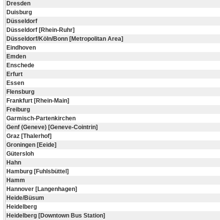
Dresden
Duisburg
Düsseldorf
Düsseldorf [Rhein-Ruhr]
Düsseldorf/Köln/Bonn [Metropolitan Area]
Eindhoven
Emden
Enschede
Erfurt
Essen
Flensburg
Frankfurt [Rhein-Main]
Freiburg
Garmisch-Partenkirchen
Genf (Geneve) [Geneve-Cointrin]
Graz [Thalerhof]
Groningen [Eeide]
Gütersloh
Hahn
Hamburg [Fuhlsbüttel]
Hamm
Hannover [Langenhagen]
Heide/Büsum
Heidelberg
Heidelberg [Downtown Bus Station]