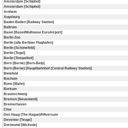
Amsterdam [Schiphol]
Amsterdam [Schiphol]
Arnhem
Augsburg
Baden Baden [Railway Station]
Baltrum
Basel [Basel/Mulhouse EuroAirport]
Berlin Zoo
Berlin [alle Berliner Flughäfen]
Berlin [Schönefeld]
Berlin [Tegel]
Berlin [Tempelhof]
Bern (Berne) [Bern-Belp]
Bern (Berne) [Hauptbahnhof (Central Railway Station)]
Bielefeld
Bochum
Bonn [Wahn]
Borkum
Braunschweig
Bremen [Neuenland]
Bremerhaven
Chur
Den Haag (The Hague)/Hilversum
Deventer [Teuge]
Dortmund [Wickede]