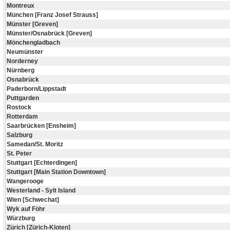
Montreux
München [Franz Josef Strauss]
Münster [Greven]
Münster/Osnabrück [Greven]
Mönchengladbach
Neumünster
Norderney
Nürnberg
Osnabrück
Paderborn/Lippstadt
Puttgarden
Rostock
Rotterdam
Saarbrücken [Ensheim]
Salzburg
Samedan/St. Moritz
St. Peter
Stuttgart [Echterdingen]
Stuttgart [Main Station Downtown]
Wangerooge
Westerland - Sylt Island
Wien [Schwechat]
Wyk auf Föhr
Würzburg
Zürich [Zürich-Kloten]