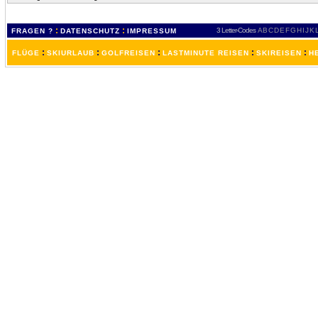
:
:
3 Letter-Codes
A
B
C
D
E
F
G
H
I
J
K
FRAGEN ?
DATENSCHUTZ
IMPRESSUM
:
:
:
:
:
FLÜGE
SKIURLAUB
GOLFREISEN
LASTMINUTE REISEN
SKIREISEN
H