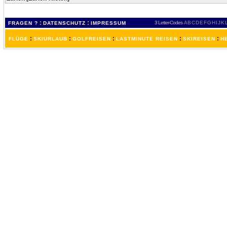
:
:
3 Letter-Codes
A
B
C
D
E
F
G
H
I
J
K
FRAGEN ?
DATENSCHUTZ
IMPRESSUM
:
:
:
:
:
FLÜGE
SKIURLAUB
GOLFREISEN
LASTMINUTE REISEN
SKIREISEN
H