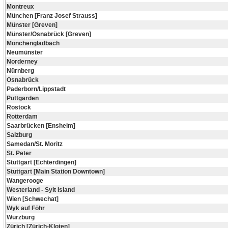
Montreux
München [Franz Josef Strauss]
Münster [Greven]
Münster/Osnabrück [Greven]
Mönchengladbach
Neumünster
Norderney
Nürnberg
Osnabrück
Paderborn/Lippstadt
Puttgarden
Rostock
Rotterdam
Saarbrücken [Ensheim]
Salzburg
Samedan/St. Moritz
St. Peter
Stuttgart [Echterdingen]
Stuttgart [Main Station Downtown]
Wangerooge
Westerland - Sylt Island
Wien [Schwechat]
Wyk auf Föhr
Würzburg
Zürich [Zürich-Kloten]