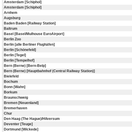
Amsterdam [Schiphol]
Amsterdam [Schiphol]
Arnhem
Augsburg
Baden Baden [Railway Station]
Baltrum
Basel [Basel/Mulhouse EuroAirport]
Berlin Zoo
Berlin [alle Berliner Flughäfen]
Berlin [Schönefeld]
Berlin [Tegel]
Berlin [Tempelhof]
Bern (Berne) [Bern-Belp]
Bern (Berne) [Hauptbahnhof (Central Railway Station)]
Bielefeld
Bochum
Bonn [Wahn]
Borkum
Braunschweig
Bremen [Neuenland]
Bremerhaven
Chur
Den Haag (The Hague)/Hilversum
Deventer [Teuge]
Dortmund [Wickede]