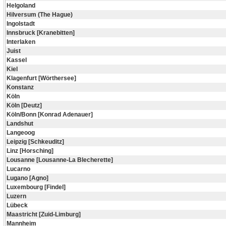
Helgoland
Hilversum (The Hague)
Ingolstadt
Innsbruck [Kranebitten]
Interlaken
Juist
Kassel
Kiel
Klagenfurt [Wörthersee]
Konstanz
Köln
Köln [Deutz]
Köln/Bonn [Konrad Adenauer]
Landshut
Langeoog
Leipzig [Schkeuditz]
Linz [Horsching]
Lousanne [Lousanne-La Blecherette]
Lucarno
Lugano [Agno]
Luxembourg [Findel]
Luzern
Lübeck
Maastricht [Zuid-Limburg]
Mannheim