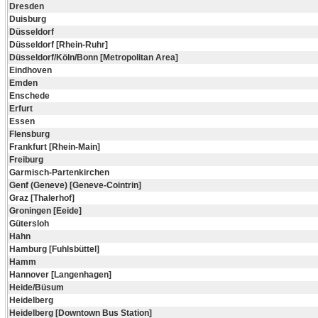
Dresden
Duisburg
Düsseldorf
Düsseldorf [Rhein-Ruhr]
Düsseldorf/Köln/Bonn [Metropolitan Area]
Eindhoven
Emden
Enschede
Erfurt
Essen
Flensburg
Frankfurt [Rhein-Main]
Freiburg
Garmisch-Partenkirchen
Genf (Geneve) [Geneve-Cointrin]
Graz [Thalerhof]
Groningen [Eeide]
Gütersloh
Hahn
Hamburg [Fuhlsbüttel]
Hamm
Hannover [Langenhagen]
Heide/Büsum
Heidelberg
Heidelberg [Downtown Bus Station]