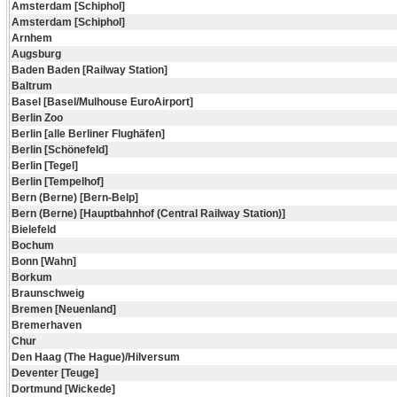
Amsterdam [Schiphol]
Amsterdam [Schiphol]
Arnhem
Augsburg
Baden Baden [Railway Station]
Baltrum
Basel [Basel/Mulhouse EuroAirport]
Berlin Zoo
Berlin [alle Berliner Flughäfen]
Berlin [Schönefeld]
Berlin [Tegel]
Berlin [Tempelhof]
Bern (Berne) [Bern-Belp]
Bern (Berne) [Hauptbahnhof (Central Railway Station)]
Bielefeld
Bochum
Bonn [Wahn]
Borkum
Braunschweig
Bremen [Neuenland]
Bremerhaven
Chur
Den Haag (The Hague)/Hilversum
Deventer [Teuge]
Dortmund [Wickede]