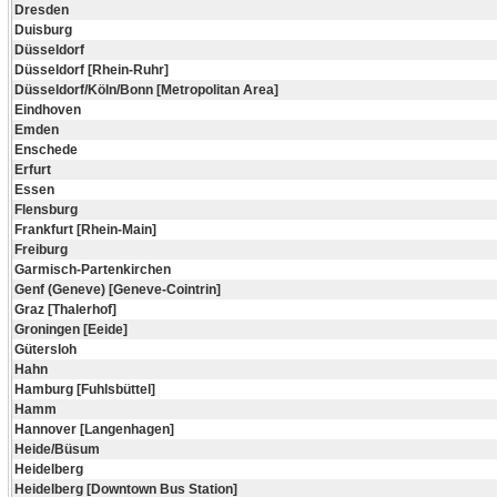
Dresden
Duisburg
Düsseldorf
Düsseldorf [Rhein-Ruhr]
Düsseldorf/Köln/Bonn [Metropolitan Area]
Eindhoven
Emden
Enschede
Erfurt
Essen
Flensburg
Frankfurt [Rhein-Main]
Freiburg
Garmisch-Partenkirchen
Genf (Geneve) [Geneve-Cointrin]
Graz [Thalerhof]
Groningen [Eeide]
Gütersloh
Hahn
Hamburg [Fuhlsbüttel]
Hamm
Hannover [Langenhagen]
Heide/Büsum
Heidelberg
Heidelberg [Downtown Bus Station]