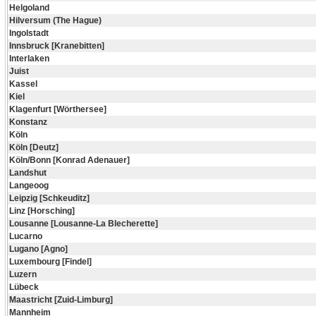
Helgoland
Hilversum (The Hague)
Ingolstadt
Innsbruck [Kranebitten]
Interlaken
Juist
Kassel
Kiel
Klagenfurt [Wörthersee]
Konstanz
Köln
Köln [Deutz]
Köln/Bonn [Konrad Adenauer]
Landshut
Langeoog
Leipzig [Schkeuditz]
Linz [Horsching]
Lousanne [Lousanne-La Blecherette]
Lucarno
Lugano [Agno]
Luxembourg [Findel]
Luzern
Lübeck
Maastricht [Zuid-Limburg]
Mannheim