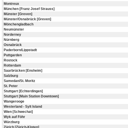
Montreux
München [Franz Josef Strauss]
Münster [Greven]
Münster/Osnabrück [Greven]
Mönchengladbach
Neumünster
Norderney
Nürnberg
Osnabrück
Paderborn/Lippstadt
Puttgarden
Rostock
Rotterdam
Saarbrücken [Ensheim]
Salzburg
Samedan/St. Moritz
St. Peter
Stuttgart [Echterdingen]
Stuttgart [Main Station Downtown]
Wangerooge
Westerland - Sylt Island
Wien [Schwechat]
Wyk auf Föhr
Würzburg
Zürich [Zürich-Kloten]