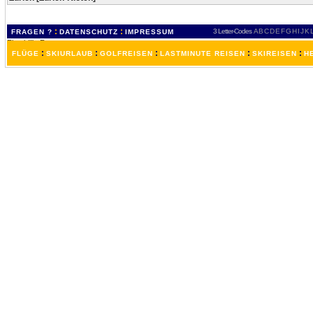
:
:
3 Letter-Codes
A
B
C
D
E
F
G
H
I
J
K
FRAGEN ?
DATENSCHUTZ
IMPRESSUM
:
:
:
:
:
FLÜGE
SKIURLAUB
GOLFREISEN
LASTMINUTE REISEN
SKIREISEN
H