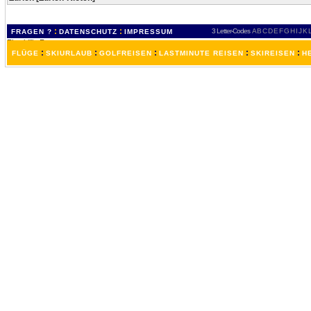
:
:
3 Letter-Codes
A
B
C
D
E
F
G
H
I
J
K
FRAGEN ?
DATENSCHUTZ
IMPRESSUM
:
:
:
:
:
FLÜGE
SKIURLAUB
GOLFREISEN
LASTMINUTE REISEN
SKIREISEN
H