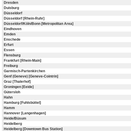
Dresden
Duisburg
Düsseldorf
Düsseldorf [Rhein-Ruhr]
Düsseldorf/Köln/Bonn [Metropolitan Area]
Eindhoven
Emden
Enschede
Erfurt
Essen
Flensburg
Frankfurt [Rhein-Main]
Freiburg
Garmisch-Partenkirchen
Genf (Geneve) [Geneve-Cointrin]
Graz [Thalerhof]
Groningen [Eeide]
Gütersloh
Hahn
Hamburg [Fuhlsbüttel]
Hamm
Hannover [Langenhagen]
Heide/Büsum
Heidelberg
Heidelberg [Downtown Bus Station]