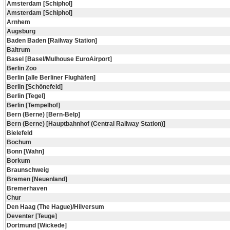
Amsterdam [Schiphol]
Amsterdam [Schiphol]
Arnhem
Augsburg
Baden Baden [Railway Station]
Baltrum
Basel [Basel/Mulhouse EuroAirport]
Berlin Zoo
Berlin [alle Berliner Flughäfen]
Berlin [Schönefeld]
Berlin [Tegel]
Berlin [Tempelhof]
Bern (Berne) [Bern-Belp]
Bern (Berne) [Hauptbahnhof (Central Railway Station)]
Bielefeld
Bochum
Bonn [Wahn]
Borkum
Braunschweig
Bremen [Neuenland]
Bremerhaven
Chur
Den Haag (The Hague)/Hilversum
Deventer [Teuge]
Dortmund [Wickede]