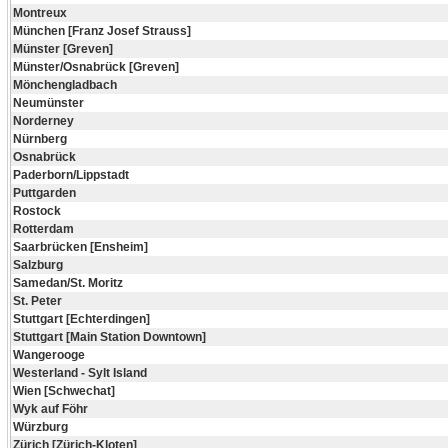
Montreux
München [Franz Josef Strauss]
Münster [Greven]
Münster/Osnabrück [Greven]
Mönchengladbach
Neumünster
Norderney
Nürnberg
Osnabrück
Paderborn/Lippstadt
Puttgarden
Rostock
Rotterdam
Saarbrücken [Ensheim]
Salzburg
Samedan/St. Moritz
St. Peter
Stuttgart [Echterdingen]
Stuttgart [Main Station Downtown]
Wangerooge
Westerland - Sylt Island
Wien [Schwechat]
Wyk auf Föhr
Würzburg
Zürich [Zürich-Kloten]