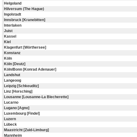
Helgoland
Hilversum (The Hague)
Ingolstadt
Innsbruck [Kranebitten]
Interlaken
Juist
Kassel
Kiel
Klagenfurt [Wörthersee]
Konstanz
Köln
Köln [Deutz]
Köln/Bonn [Konrad Adenauer]
Landshut
Langeoog
Leipzig [Schkeuditz]
Linz [Horsching]
Lousanne [Lousanne-La Blecherette]
Lucarno
Lugano [Agno]
Luxembourg [Findel]
Luzern
Lübeck
Maastricht [Zuid-Limburg]
Mannheim