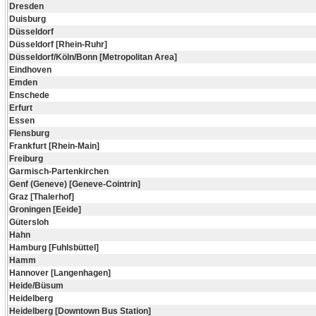
Dresden
Duisburg
Düsseldorf
Düsseldorf [Rhein-Ruhr]
Düsseldorf/Köln/Bonn [Metropolitan Area]
Eindhoven
Emden
Enschede
Erfurt
Essen
Flensburg
Frankfurt [Rhein-Main]
Freiburg
Garmisch-Partenkirchen
Genf (Geneve) [Geneve-Cointrin]
Graz [Thalerhof]
Groningen [Eeide]
Gütersloh
Hahn
Hamburg [Fuhlsbüttel]
Hamm
Hannover [Langenhagen]
Heide/Büsum
Heidelberg
Heidelberg [Downtown Bus Station]