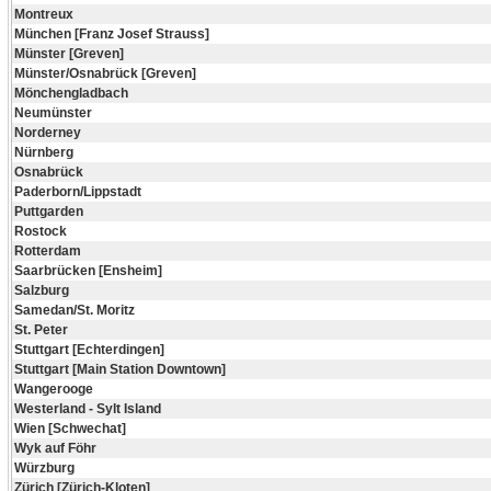
Montreux
München [Franz Josef Strauss]
Münster [Greven]
Münster/Osnabrück [Greven]
Mönchengladbach
Neumünster
Norderney
Nürnberg
Osnabrück
Paderborn/Lippstadt
Puttgarden
Rostock
Rotterdam
Saarbrücken [Ensheim]
Salzburg
Samedan/St. Moritz
St. Peter
Stuttgart [Echterdingen]
Stuttgart [Main Station Downtown]
Wangerooge
Westerland - Sylt Island
Wien [Schwechat]
Wyk auf Föhr
Würzburg
Zürich [Zürich-Kloten]