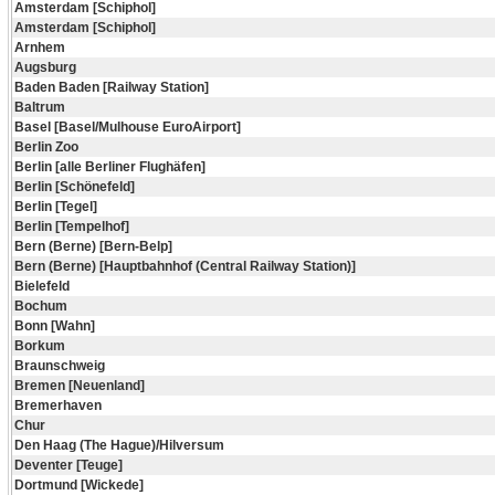
Amsterdam [Schiphol]
Amsterdam [Schiphol]
Arnhem
Augsburg
Baden Baden [Railway Station]
Baltrum
Basel [Basel/Mulhouse EuroAirport]
Berlin Zoo
Berlin [alle Berliner Flughäfen]
Berlin [Schönefeld]
Berlin [Tegel]
Berlin [Tempelhof]
Bern (Berne) [Bern-Belp]
Bern (Berne) [Hauptbahnhof (Central Railway Station)]
Bielefeld
Bochum
Bonn [Wahn]
Borkum
Braunschweig
Bremen [Neuenland]
Bremerhaven
Chur
Den Haag (The Hague)/Hilversum
Deventer [Teuge]
Dortmund [Wickede]