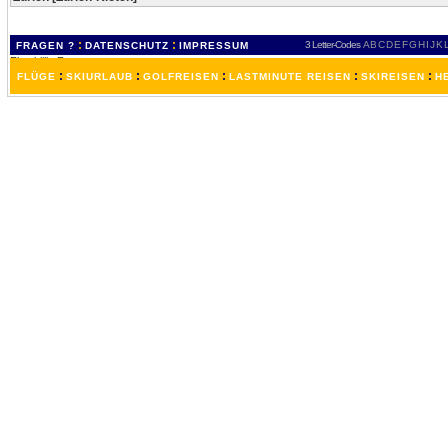
:
:
3 Letter-Codes
A
B
C
D
E
F
G
H
I
J
K
FRAGEN ?
DATENSCHUTZ
IMPRESSUM
:
:
:
:
:
FLÜGE
SKIURLAUB
GOLFREISEN
LASTMINUTE REISEN
SKIREISEN
H