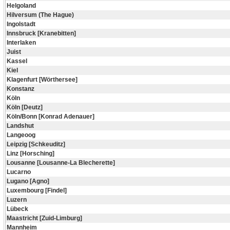
Helgoland
Hilversum (The Hague)
Ingolstadt
Innsbruck [Kranebitten]
Interlaken
Juist
Kassel
Kiel
Klagenfurt [Wörthersee]
Konstanz
Köln
Köln [Deutz]
Köln/Bonn [Konrad Adenauer]
Landshut
Langeoog
Leipzig [Schkeuditz]
Linz [Horsching]
Lousanne [Lousanne-La Blecherette]
Lucarno
Lugano [Agno]
Luxembourg [Findel]
Luzern
Lübeck
Maastricht [Zuid-Limburg]
Mannheim