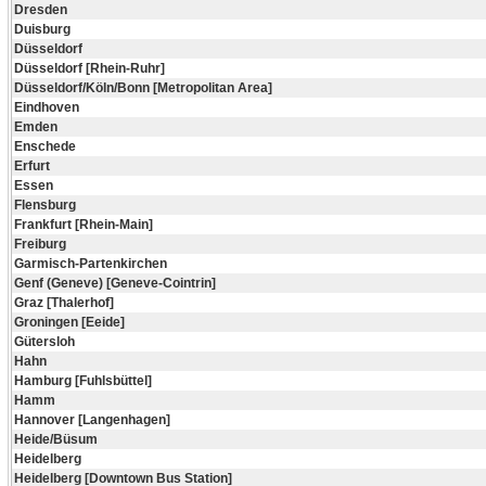
Dresden
Duisburg
Düsseldorf
Düsseldorf [Rhein-Ruhr]
Düsseldorf/Köln/Bonn [Metropolitan Area]
Eindhoven
Emden
Enschede
Erfurt
Essen
Flensburg
Frankfurt [Rhein-Main]
Freiburg
Garmisch-Partenkirchen
Genf (Geneve) [Geneve-Cointrin]
Graz [Thalerhof]
Groningen [Eeide]
Gütersloh
Hahn
Hamburg [Fuhlsbüttel]
Hamm
Hannover [Langenhagen]
Heide/Büsum
Heidelberg
Heidelberg [Downtown Bus Station]