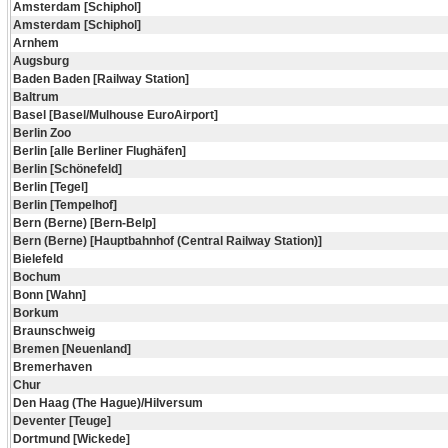
Amsterdam [Schiphol]
Amsterdam [Schiphol]
Arnhem
Augsburg
Baden Baden [Railway Station]
Baltrum
Basel [Basel/Mulhouse EuroAirport]
Berlin Zoo
Berlin [alle Berliner Flughäfen]
Berlin [Schönefeld]
Berlin [Tegel]
Berlin [Tempelhof]
Bern (Berne) [Bern-Belp]
Bern (Berne) [Hauptbahnhof (Central Railway Station)]
Bielefeld
Bochum
Bonn [Wahn]
Borkum
Braunschweig
Bremen [Neuenland]
Bremerhaven
Chur
Den Haag (The Hague)/Hilversum
Deventer [Teuge]
Dortmund [Wickede]