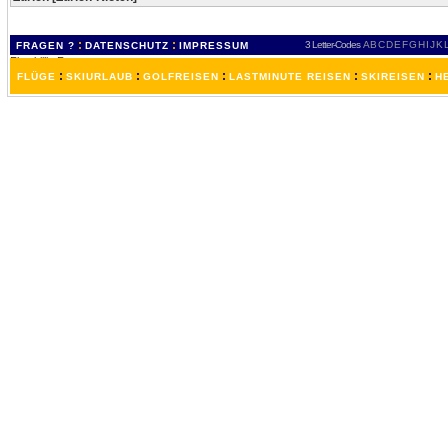
:
:
3 Letter-Codes
A
B
C
D
E
F
G
H
I
J
K
FRAGEN ?
DATENSCHUTZ
IMPRESSUM
:
:
:
:
:
FLÜGE
SKIURLAUB
GOLFREISEN
LASTMINUTE REISEN
SKIREISEN
H