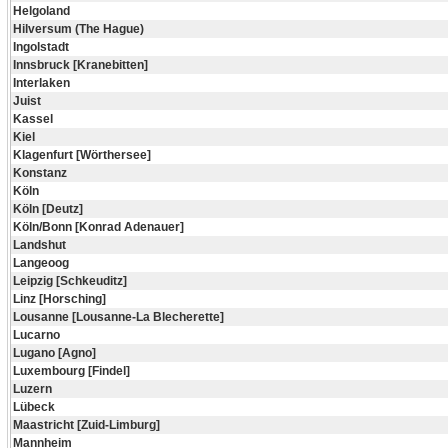
Helgoland
Hilversum (The Hague)
Ingolstadt
Innsbruck [Kranebitten]
Interlaken
Juist
Kassel
Kiel
Klagenfurt [Wörthersee]
Konstanz
Köln
Köln [Deutz]
Köln/Bonn [Konrad Adenauer]
Landshut
Langeoog
Leipzig [Schkeuditz]
Linz [Horsching]
Lousanne [Lousanne-La Blecherette]
Lucarno
Lugano [Agno]
Luxembourg [Findel]
Luzern
Lübeck
Maastricht [Zuid-Limburg]
Mannheim