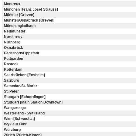
Montreux
München [Franz Josef Strauss]
Münster [Greven]
Münster/Osnabrück [Greven]
Mönchengladbach
Neumünster
Norderney
Nürnberg
Osnabrück
Paderborn/Lippstadt
Puttgarden
Rostock
Rotterdam
Saarbrücken [Ensheim]
Salzburg
Samedan/St. Moritz
St. Peter
Stuttgart [Echterdingen]
Stuttgart [Main Station Downtown]
Wangerooge
Westerland - Sylt Island
Wien [Schwechat]
Wyk auf Föhr
Würzburg
Zürich [Zürich-Kloten]