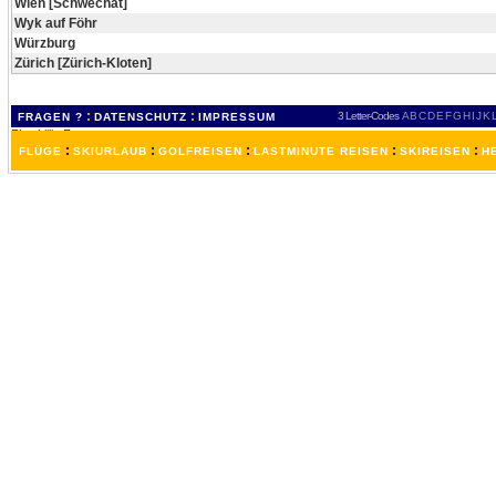
Wien [Schwechat]
Wyk auf Föhr
Würzburg
Zürich [Zürich-Kloten]
:
:
3 Letter-Codes
A
B
C
D
E
F
G
H
I
J
K
FRAGEN ?
DATENSCHUTZ
IMPRESSUM
:
:
:
:
:
FLÜGE
SKIURLAUB
GOLFREISEN
LASTMINUTE REISEN
SKIREISEN
H