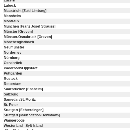
Luzern
Lübeck
Maastricht [Zuid-Limburg]
Mannheim
Montreux
München [Franz Josef Strauss]
Münster [Greven]
Münster/Osnabrück [Greven]
Mönchengladbach
Neumünster
Norderney
Nürnberg
Osnabrück
Paderborn/Lippstadt
Puttgarden
Rostock
Rotterdam
Saarbrücken [Ensheim]
Salzburg
Samedan/St. Moritz
St. Peter
Stuttgart [Echterdingen]
Stuttgart [Main Station Downtown]
Wangerooge
Westerland - Sylt Island