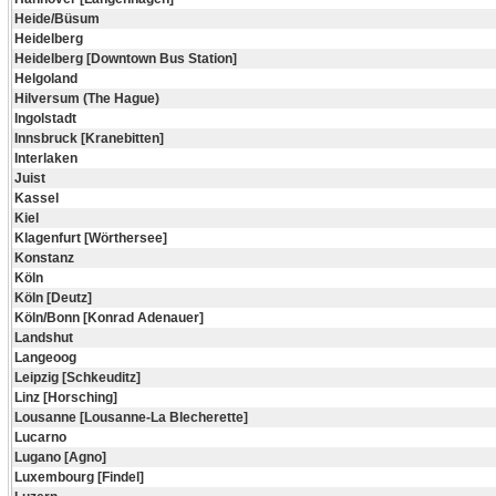
Heide/Büsum
Heidelberg
Heidelberg [Downtown Bus Station]
Helgoland
Hilversum (The Hague)
Ingolstadt
Innsbruck [Kranebitten]
Interlaken
Juist
Kassel
Kiel
Klagenfurt [Wörthersee]
Konstanz
Köln
Köln [Deutz]
Köln/Bonn [Konrad Adenauer]
Landshut
Langeoog
Leipzig [Schkeuditz]
Linz [Horsching]
Lousanne [Lousanne-La Blecherette]
Lucarno
Lugano [Agno]
Luxembourg [Findel]