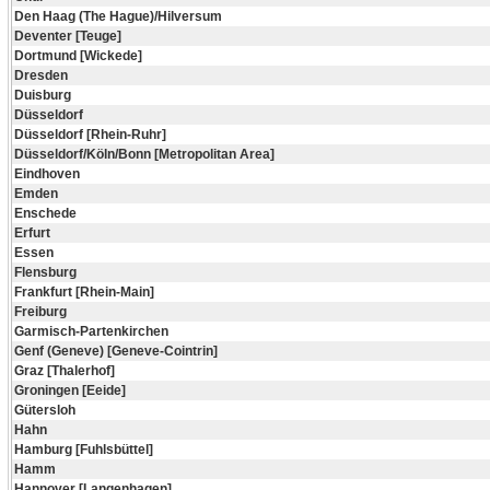
Den Haag (The Hague)/Hilversum
Deventer [Teuge]
Dortmund [Wickede]
Dresden
Duisburg
Düsseldorf
Düsseldorf [Rhein-Ruhr]
Düsseldorf/Köln/Bonn [Metropolitan Area]
Eindhoven
Emden
Enschede
Erfurt
Essen
Flensburg
Frankfurt [Rhein-Main]
Freiburg
Garmisch-Partenkirchen
Genf (Geneve) [Geneve-Cointrin]
Graz [Thalerhof]
Groningen [Eeide]
Gütersloh
Hahn
Hamburg [Fuhlsbüttel]
Hamm
Hannover [Langenhagen]