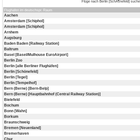
Flughafen im deutschspr. Raum
Aachen
Amsterdam [Schiphol]
Amsterdam [Schiphol]
Arnhem
Augsburg
Baden Baden [Railway Station]
Baltrum
Basel [Basel/Mulhouse EuroAirport]
Berlin Zoo
Berlin [alle Berliner Flughäfen]
Berlin [Schönefeld]
Berlin [Tegel]
Berlin [Tempelhof]
Bern (Berne) [Bern-Belp]
Bern (Berne) [Hauptbahnhof (Central Railway Station)]
Bielefeld
Bochum
Bonn [Wahn]
Borkum
Braunschweig
Bremen [Neuenland]
Bremerhaven
Chur