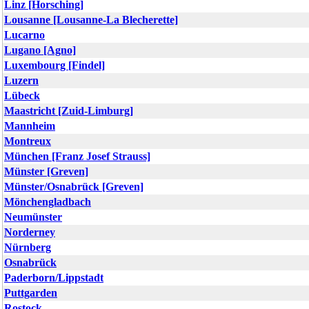
Linz [Horsching]
Lousanne [Lousanne-La Blecherette]
Lucarno
Lugano [Agno]
Luxembourg [Findel]
Luzern
Lübeck
Maastricht [Zuid-Limburg]
Mannheim
Montreux
München [Franz Josef Strauss]
Münster [Greven]
Münster/Osnabrück [Greven]
Mönchengladbach
Neumünster
Norderney
Nürnberg
Osnabrück
Paderborn/Lippstadt
Puttgarden
Rostock