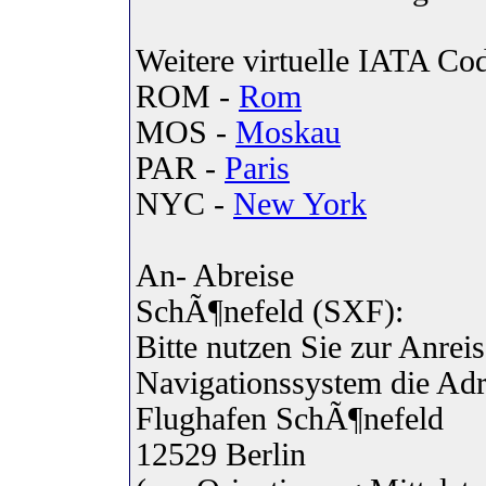
Weitere virtuelle IATA Co
ROM -
Rom
MOS -
Moskau
PAR -
Paris
NYC -
New York
An- Abreise
SchÃ¶nefeld (SXF):
Bitte nutzen Sie zur Anre
Navigationssystem die Adr
Flughafen SchÃ¶nefeld
12529 Berlin