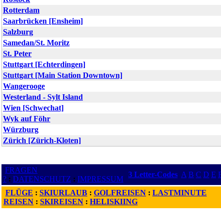
Rotterdam
Saarbrücken [Ensheim]
Salzburg
Samedan/St. Moritz
St. Peter
Stuttgart [Echterdingen]
Stuttgart [Main Station Downtown]
Wangerooge
Westerland - Sylt Island
Wien [Schwechat]
Wyk auf Föhr
Würzburg
Zürich [Zürich-Kloten]
FRAGEN
3 Letter-Codes
A
B
C
D
E
?
:
DATENSCHUTZ
:
IMPRESSUM
FLÜGE
:
SKIURLAUB
:
GOLFREISEN
:
LASTMINUTE
REISEN
:
SKIREISEN
:
HELISKIING