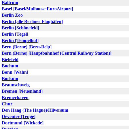
Baltrum
Basel [Basel/Mulhouse EuroAirport]
Berlin Zoo
Berlin [alle Berliner Flughäfen]
Berlin [Schönefeld]
Berlin [Tegel]
Berlin [Tempelhof]
Bern (Berne) [Bern-Belp]
Bern (Berne) [Hauptbahnhof (Central Railway Station)]
Bielefeld
Bochum
Bonn [Wahn]
Borkum
Braunschweig
Bremen [Neuenland]
Bremerhaven
Chur
Den Haag (The Hague)/Hilversum
Deventer [Teuge]
Dortmund [Wickede]