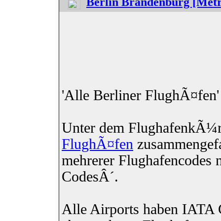
Berlin Brandenburg [Metr
'Alle Berliner FlughÃ¤fen'
Unter dem FlughafenkÃ¼
FlughÃ¤fen
zusammengefa
mehrerer Flughafencodes 
CodesÂ´.
Alle Airports haben IAT