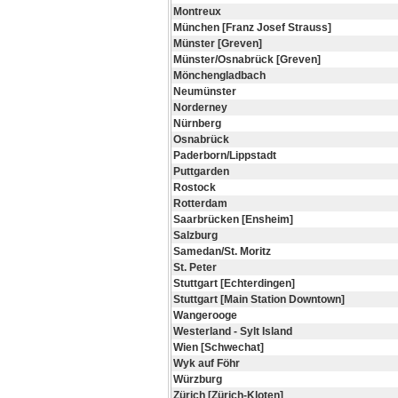
Montreux
München [Franz Josef Strauss]
Münster [Greven]
Münster/Osnabrück [Greven]
Mönchengladbach
Neumünster
Norderney
Nürnberg
Osnabrück
Paderborn/Lippstadt
Puttgarden
Rostock
Rotterdam
Saarbrücken [Ensheim]
Salzburg
Samedan/St. Moritz
St. Peter
Stuttgart [Echterdingen]
Stuttgart [Main Station Downtown]
Wangerooge
Westerland - Sylt Island
Wien [Schwechat]
Wyk auf Föhr
Würzburg
Zürich [Zürich-Kloten]