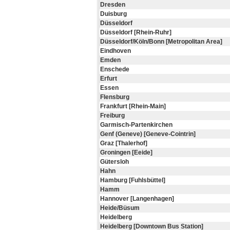
Dresden
Duisburg
Düsseldorf
Düsseldorf [Rhein-Ruhr]
Düsseldorf/Köln/Bonn [Metropolitan Area]
Eindhoven
Emden
Enschede
Erfurt
Essen
Flensburg
Frankfurt [Rhein-Main]
Freiburg
Garmisch-Partenkirchen
Genf (Geneve) [Geneve-Cointrin]
Graz [Thalerhof]
Groningen [Eeide]
Gütersloh
Hahn
Hamburg [Fuhlsbüttel]
Hamm
Hannover [Langenhagen]
Heide/Büsum
Heidelberg
Heidelberg [Downtown Bus Station]