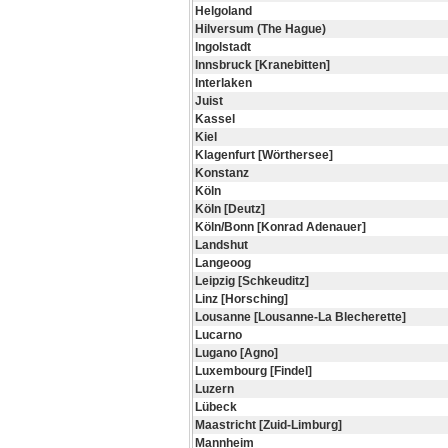
Helgoland
Hilversum (The Hague)
Ingolstadt
Innsbruck [Kranebitten]
Interlaken
Juist
Kassel
Kiel
Klagenfurt [Wörthersee]
Konstanz
Köln
Köln [Deutz]
Köln/Bonn [Konrad Adenauer]
Landshut
Langeoog
Leipzig [Schkeuditz]
Linz [Horsching]
Lousanne [Lousanne-La Blecherette]
Lucarno
Lugano [Agno]
Luxembourg [Findel]
Luzern
Lübeck
Maastricht [Zuid-Limburg]
Mannheim