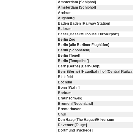
Amsterdam [Schiphol]
Amsterdam [Schiphol]
Arnhem
Augsburg
Baden Baden [Railway Station]
Baltrum
Basel [Basel/Mulhouse EuroAirport]
Berlin Zoo
Berlin [alle Berliner Flughäfen]
Berlin [Schönefeld]
Berlin [Tegel]
Berlin [Tempelhof]
Bern (Berne) [Bern-Belp]
Bern (Berne) [Hauptbahnhof (Central Railway
Bielefeld
Bochum
Bonn [Wahn]
Borkum
Braunschweig
Bremen [Neuenland]
Bremerhaven
Chur
Den Haag (The Hague)/Hilversum
Deventer [Teuge]
Dortmund [Wickede]