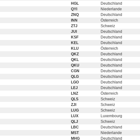
HGL
Deutschland
QYI
Niederlande
ZNQ
Deutschland
INN
Österreich
ZTJ
Schweiz
JUI
Deutschland
KSF
Deutschland
KEL
Deutschland
KLU
Österreich
QKZ
Deutschland
QKL
Deutschland
QKU
Deutschland
CGN
Deutschland
QLG
Deutschland
LGO
Deutschland
LEJ
Deutschland
LNZ
Österreich
QLS
Schweiz
ZJI
Schweiz
LUG
Schweiz
LUX
Luxembourg
QLJ
Schweiz
LBC
Deutschland
MST
Niederlande
MHG
Deutschland