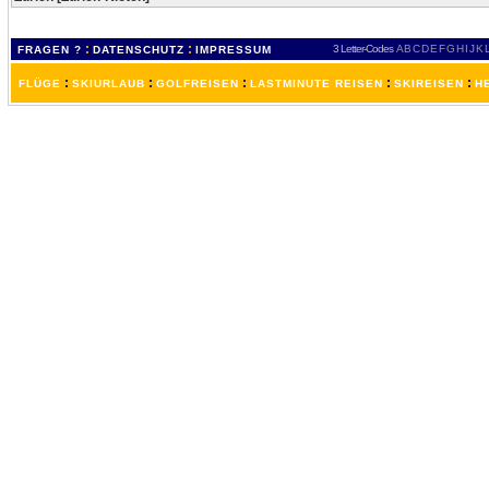
:
:
3 Letter-Codes
A
B
C
D
E
F
G
H
I
J
K
FRAGEN ?
DATENSCHUTZ
IMPRESSUM
:
:
:
:
:
FLÜGE
SKIURLAUB
GOLFREISEN
LASTMINUTE REISEN
SKIREISEN
H