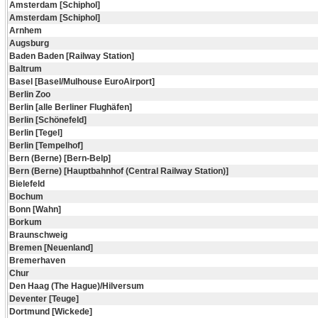
Amsterdam [Schiphol]
Amsterdam [Schiphol]
Arnhem
Augsburg
Baden Baden [Railway Station]
Baltrum
Basel [Basel/Mulhouse EuroAirport]
Berlin Zoo
Berlin [alle Berliner Flughäfen]
Berlin [Schönefeld]
Berlin [Tegel]
Berlin [Tempelhof]
Bern (Berne) [Bern-Belp]
Bern (Berne) [Hauptbahnhof (Central Railway Station)]
Bielefeld
Bochum
Bonn [Wahn]
Borkum
Braunschweig
Bremen [Neuenland]
Bremerhaven
Chur
Den Haag (The Hague)/Hilversum
Deventer [Teuge]
Dortmund [Wickede]