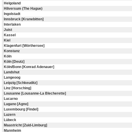
Helgoland
Hilversum (The Hague)
Ingolstadt
Innsbruck [Kranebitten]
Interlaken
Juist
Kassel
Kiel
Klagenfurt [Wörthersee]
Konstanz
Köln
Köln [Deutz]
Köln/Bonn [Konrad Adenauer]
Landshut
Langeoog
Leipzig [Schkeuditz]
Linz [Horsching]
Lousanne [Lousanne-La Blecherette]
Lucarno
Lugano [Agno]
Luxembourg [Findel]
Luzern
Lübeck
Maastricht [Zuid-Limburg]
Mannheim