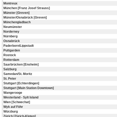
Montreux
München [Franz Josef Strauss]
Münster [Greven]
Münster/Osnabrück [Greven]
Mönchengladbach
Neumünster
Norderney
Nürnberg
Osnabrück
Paderborn/Lippstadt
Puttgarden
Rostock
Rotterdam
Saarbrücken [Ensheim]
Salzburg
Samedan/St. Moritz
St. Peter
Stuttgart [Echterdingen]
Stuttgart [Main Station Downtown]
Wangerooge
Westerland - Sylt Island
Wien [Schwechat]
Wyk auf Föhr
Würzburg
Zürich [Zürich-Kloten]