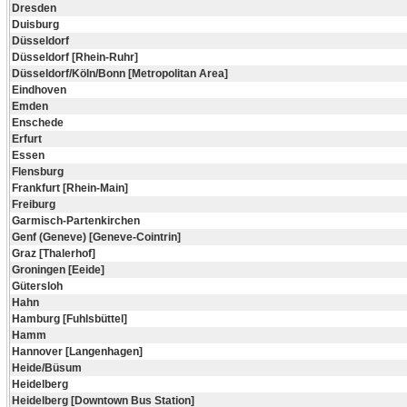
Dresden
Duisburg
Düsseldorf
Düsseldorf [Rhein-Ruhr]
Düsseldorf/Köln/Bonn [Metropolitan Area]
Eindhoven
Emden
Enschede
Erfurt
Essen
Flensburg
Frankfurt [Rhein-Main]
Freiburg
Garmisch-Partenkirchen
Genf (Geneve) [Geneve-Cointrin]
Graz [Thalerhof]
Groningen [Eeide]
Gütersloh
Hahn
Hamburg [Fuhlsbüttel]
Hamm
Hannover [Langenhagen]
Heide/Büsum
Heidelberg
Heidelberg [Downtown Bus Station]