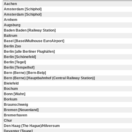
Aachen
Amsterdam [Schiphol]
Amsterdam [Schiphol]
Arnhem
Augsburg
Baden Baden [Railway Station]
Baltrum
Basel [Basel/Mulhouse EuroAirport]
Berlin Zoo
Berlin [alle Berliner Flughäfen]
Berlin [Schönefeld]
Berlin [Tegel]
Berlin [Tempelhof]
Bern (Berne) [Bern-Belp]
Bern (Berne) [Hauptbahnhof (Central Railway Station)]
Bielefeld
Bochum
Bonn [Wahn]
Borkum
Braunschweig
Bremen [Neuenland]
Bremerhaven
Chur
Den Haag (The Hague)/Hilversum
Deventer [Teuge]