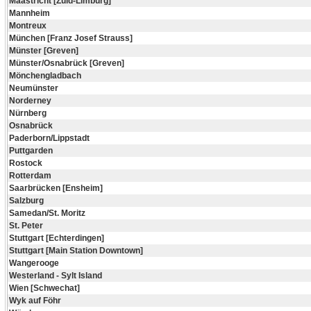
Maastricht [Zuid-Limburg]
Mannheim
Montreux
München [Franz Josef Strauss]
Münster [Greven]
Münster/Osnabrück [Greven]
Mönchengladbach
Neumünster
Norderney
Nürnberg
Osnabrück
Paderborn/Lippstadt
Puttgarden
Rostock
Rotterdam
Saarbrücken [Ensheim]
Salzburg
Samedan/St. Moritz
St. Peter
Stuttgart [Echterdingen]
Stuttgart [Main Station Downtown]
Wangerooge
Westerland - Sylt Island
Wien [Schwechat]
Wyk auf Föhr