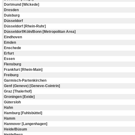
Dortmund [Wickede]
Dresden
Duisburg
Düsseldorf
Düsseldorf [Rhein-Ruhr]
Düsseldorf/Köln/Bonn [Metropolitan Area]
Eindhoven
Emden
Enschede
Erfurt
Essen
Flensburg
Frankfurt [Rhein-Main]
Freiburg
Garmisch-Partenkirchen
Genf (Geneve) [Geneve-Cointrin]
Graz [Thalerhof]
Groningen [Eeide]
Gütersloh
Hahn
Hamburg [Fuhlsbüttel]
Hamm
Hannover [Langenhagen]
Heide/Büsum
Heidelberg