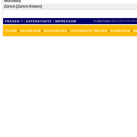
Würzburg
Zürich [Zürich-Kloten]
:
:
3 Letter-Codes
A
B
C
D
E
F
G
H
I
J
K
FRAGEN ?
DATENSCHUTZ
IMPRESSUM
:
:
:
:
:
FLÜGE
SKIURLAUB
GOLFREISEN
LASTMINUTE REISEN
SKIREISEN
H