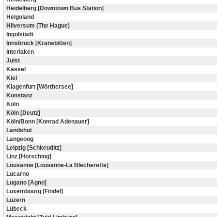
Heidelberg [Downtown Bus Station]
Helgoland
Hilversum (The Hague)
Ingolstadt
Innsbruck [Kranebitten]
Interlaken
Juist
Kassel
Kiel
Klagenfurt [Wörthersee]
Konstanz
Köln
Köln [Deutz]
Köln/Bonn [Konrad Adenauer]
Landshut
Langeoog
Leipzig [Schkeuditz]
Linz [Horsching]
Lousanne [Lousanne-La Blecherette]
Lucarno
Lugano [Agno]
Luxembourg [Findel]
Luzern
Lübeck