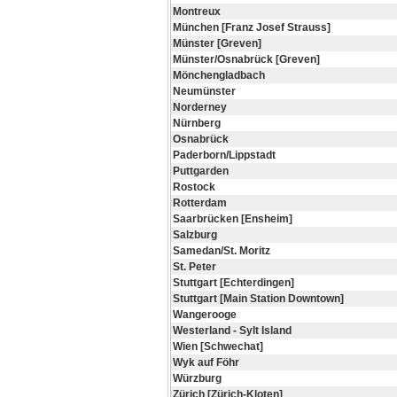
Montreux
München [Franz Josef Strauss]
Münster [Greven]
Münster/Osnabrück [Greven]
Mönchengladbach
Neumünster
Norderney
Nürnberg
Osnabrück
Paderborn/Lippstadt
Puttgarden
Rostock
Rotterdam
Saarbrücken [Ensheim]
Salzburg
Samedan/St. Moritz
St. Peter
Stuttgart [Echterdingen]
Stuttgart [Main Station Downtown]
Wangerooge
Westerland - Sylt Island
Wien [Schwechat]
Wyk auf Föhr
Würzburg
Zürich [Zürich-Kloten]