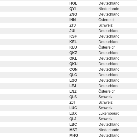
HGL
Deutschland
QYI
Niederlande
ZNQ
Deutschland
INN
Österreich
ZTJ
Schweiz
JUI
Deutschland
KSF
Deutschland
KEL
Deutschland
KLU
Österreich
QKZ
Deutschland
QKL
Deutschland
QKU
Deutschland
CGN
Deutschland
QLG
Deutschland
LGO
Deutschland
LEJ
Deutschland
LNZ
Österreich
QLS
Schweiz
ZJI
Schweiz
LUG
Schweiz
LUX
Luxembourg
QLJ
Schweiz
LBC
Deutschland
MST
Niederlande
MHG
Deutschland