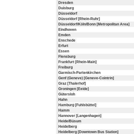
Dresden
Duisburg
Düsseldorf
Düsseldorf [Rhein-Ruhr]
Düsseldorf/Köln/Bonn [Metropolitan Area]
Eindhoven
Emden
Enschede
Erfurt
Essen
Flensburg
Frankfurt [Rhein-Main]
Freiburg
Garmisch-Partenkirchen
Genf (Geneve) [Geneve-Cointrin]
Graz [Thalerhof]
Groningen [Eeide]
Gütersloh
Hahn
Hamburg [Fuhlsbüttel]
Hamm
Hannover [Langenhagen]
Heide/Büsum
Heidelberg
Heidelberg [Downtown Bus Station]