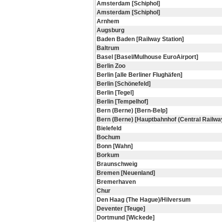
Amsterdam [Schiphol]
Amsterdam [Schiphol]
Arnhem
Augsburg
Baden Baden [Railway Station]
Baltrum
Basel [Basel/Mulhouse EuroAirport]
Berlin Zoo
Berlin [alle Berliner Flughäfen]
Berlin [Schönefeld]
Berlin [Tegel]
Berlin [Tempelhof]
Bern (Berne) [Bern-Belp]
Bern (Berne) [Hauptbahnhof (Central Railway
Bielefeld
Bochum
Bonn [Wahn]
Borkum
Braunschweig
Bremen [Neuenland]
Bremerhaven
Chur
Den Haag (The Hague)/Hilversum
Deventer [Teuge]
Dortmund [Wickede]