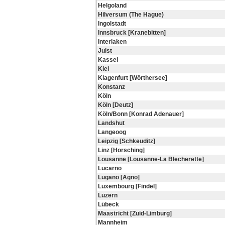
Helgoland
Hilversum (The Hague)
Ingolstadt
Innsbruck [Kranebitten]
Interlaken
Juist
Kassel
Kiel
Klagenfurt [Wörthersee]
Konstanz
Köln
Köln [Deutz]
Köln/Bonn [Konrad Adenauer]
Landshut
Langeoog
Leipzig [Schkeuditz]
Linz [Horsching]
Lousanne [Lousanne-La Blecherette]
Lucarno
Lugano [Agno]
Luxembourg [Findel]
Luzern
Lübeck
Maastricht [Zuid-Limburg]
Mannheim