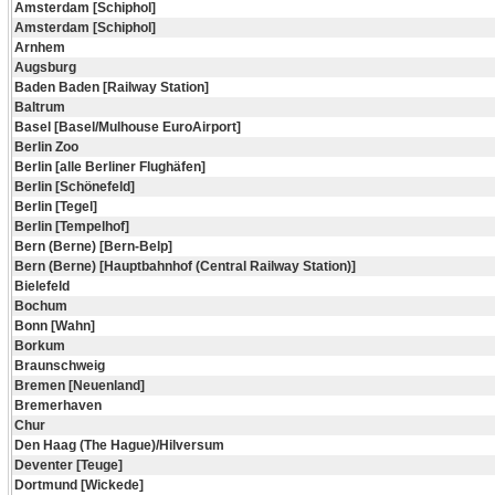
Amsterdam [Schiphol]
Amsterdam [Schiphol]
Arnhem
Augsburg
Baden Baden [Railway Station]
Baltrum
Basel [Basel/Mulhouse EuroAirport]
Berlin Zoo
Berlin [alle Berliner Flughäfen]
Berlin [Schönefeld]
Berlin [Tegel]
Berlin [Tempelhof]
Bern (Berne) [Bern-Belp]
Bern (Berne) [Hauptbahnhof (Central Railway Station)]
Bielefeld
Bochum
Bonn [Wahn]
Borkum
Braunschweig
Bremen [Neuenland]
Bremerhaven
Chur
Den Haag (The Hague)/Hilversum
Deventer [Teuge]
Dortmund [Wickede]