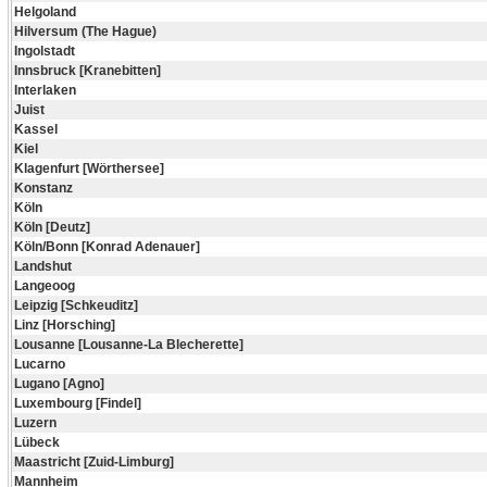
Helgoland
Hilversum (The Hague)
Ingolstadt
Innsbruck [Kranebitten]
Interlaken
Juist
Kassel
Kiel
Klagenfurt [Wörthersee]
Konstanz
Köln
Köln [Deutz]
Köln/Bonn [Konrad Adenauer]
Landshut
Langeoog
Leipzig [Schkeuditz]
Linz [Horsching]
Lousanne [Lousanne-La Blecherette]
Lucarno
Lugano [Agno]
Luxembourg [Findel]
Luzern
Lübeck
Maastricht [Zuid-Limburg]
Mannheim