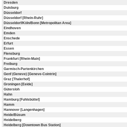
Dresden
Duisburg
Düsseldorf
Düsseldorf [Rhein-Ruhr]
Düsseldorf/Köln/Bonn [Metropolitan Area]
Eindhoven
Emden
Enschede
Erfurt
Essen
Flensburg
Frankfurt [Rhein-Main]
Freiburg
Garmisch-Partenkirchen
Genf (Geneve) [Geneve-Cointrin]
Graz [Thalerhof]
Groningen [Eeide]
Gütersloh
Hahn
Hamburg [Fuhlsbüttel]
Hamm
Hannover [Langenhagen]
Heide/Büsum
Heidelberg
Heidelberg [Downtown Bus Station]