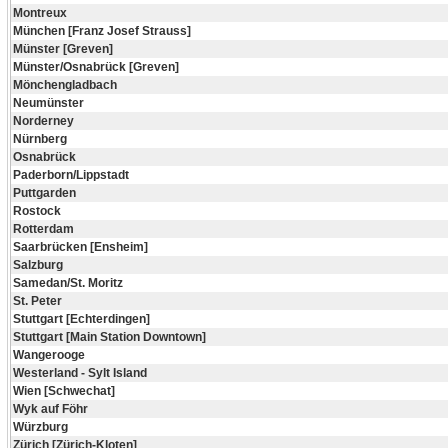
Montreux
München [Franz Josef Strauss]
Münster [Greven]
Münster/Osnabrück [Greven]
Mönchengladbach
Neumünster
Norderney
Nürnberg
Osnabrück
Paderborn/Lippstadt
Puttgarden
Rostock
Rotterdam
Saarbrücken [Ensheim]
Salzburg
Samedan/St. Moritz
St. Peter
Stuttgart [Echterdingen]
Stuttgart [Main Station Downtown]
Wangerooge
Westerland - Sylt Island
Wien [Schwechat]
Wyk auf Föhr
Würzburg
Zürich [Zürich-Kloten]