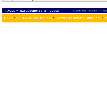
:
:
3 Letter-Codes
A
B
C
D
E
F
G
H
I
J
K
FRAGEN ?
DATENSCHUTZ
IMPRESSUM
:
:
:
:
:
FLÜGE
SKIURLAUB
GOLFREISEN
LASTMINUTE REISEN
SKIREISEN
H