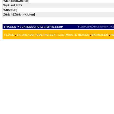
Wien [Schwechat]
Wyk auf Föhr
Würzburg
Zürich [Zürich-Kloten]
:
:
3 Letter-Codes
A
B
C
D
E
F
G
H
I
J
K
FRAGEN ?
DATENSCHUTZ
IMPRESSUM
:
:
:
:
:
FLÜGE
SKIURLAUB
GOLFREISEN
LASTMINUTE REISEN
SKIREISEN
H