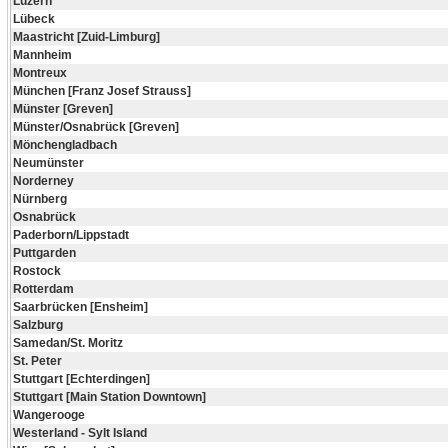
Luzern
Lübeck
Maastricht [Zuid-Limburg]
Mannheim
Montreux
München [Franz Josef Strauss]
Münster [Greven]
Münster/Osnabrück [Greven]
Mönchengladbach
Neumünster
Norderney
Nürnberg
Osnabrück
Paderborn/Lippstadt
Puttgarden
Rostock
Rotterdam
Saarbrücken [Ensheim]
Salzburg
Samedan/St. Moritz
St. Peter
Stuttgart [Echterdingen]
Stuttgart [Main Station Downtown]
Wangerooge
Westerland - Sylt Island