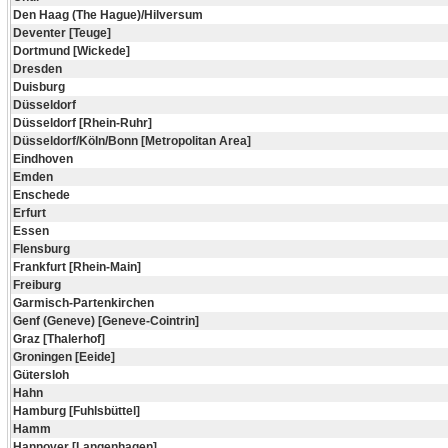
Den Haag (The Hague)/Hilversum
Deventer [Teuge]
Dortmund [Wickede]
Dresden
Duisburg
Düsseldorf
Düsseldorf [Rhein-Ruhr]
Düsseldorf/Köln/Bonn [Metropolitan Area]
Eindhoven
Emden
Enschede
Erfurt
Essen
Flensburg
Frankfurt [Rhein-Main]
Freiburg
Garmisch-Partenkirchen
Genf (Geneve) [Geneve-Cointrin]
Graz [Thalerhof]
Groningen [Eeide]
Gütersloh
Hahn
Hamburg [Fuhlsbüttel]
Hamm
Hannover [Langenhagen]