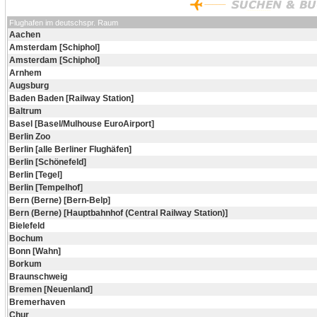
Flughafen im deutschspr. Raum
Aachen
Amsterdam [Schiphol]
Amsterdam [Schiphol]
Arnhem
Augsburg
Baden Baden [Railway Station]
Baltrum
Basel [Basel/Mulhouse EuroAirport]
Berlin Zoo
Berlin [alle Berliner Flughäfen]
Berlin [Schönefeld]
Berlin [Tegel]
Berlin [Tempelhof]
Bern (Berne) [Bern-Belp]
Bern (Berne) [Hauptbahnhof (Central Railway Station)]
Bielefeld
Bochum
Bonn [Wahn]
Borkum
Braunschweig
Bremen [Neuenland]
Bremerhaven
Chur