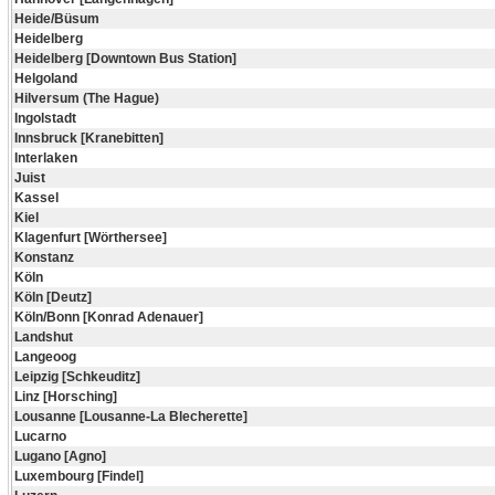
Heide/Büsum
Heidelberg
Heidelberg [Downtown Bus Station]
Helgoland
Hilversum (The Hague)
Ingolstadt
Innsbruck [Kranebitten]
Interlaken
Juist
Kassel
Kiel
Klagenfurt [Wörthersee]
Konstanz
Köln
Köln [Deutz]
Köln/Bonn [Konrad Adenauer]
Landshut
Langeoog
Leipzig [Schkeuditz]
Linz [Horsching]
Lousanne [Lousanne-La Blecherette]
Lucarno
Lugano [Agno]
Luxembourg [Findel]