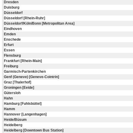
Dresden
Duisburg
Düsseldorf
Düsseldorf [Rhein-Ruhr]
Düsseldorf/Köln/Bonn [Metropolitan Area]
Eindhoven
Emden
Enschede
Erfurt
Essen
Flensburg
Frankfurt [Rhein-Main]
Freiburg
Garmisch-Partenkirchen
Genf (Geneve) [Geneve-Cointrin]
Graz [Thalerhof]
Groningen [Eeide]
Gütersloh
Hahn
Hamburg [Fuhlsbüttel]
Hamm
Hannover [Langenhagen]
Heide/Büsum
Heidelberg
Heidelberg [Downtown Bus Station]