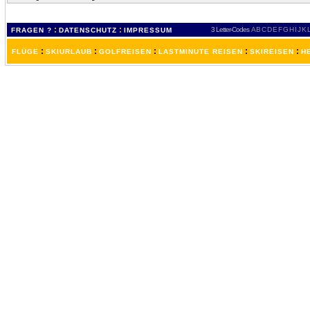
:
:
3 Letter-Codes
A
B
C
D
E
F
G
H
I
J
K
FRAGEN ?
DATENSCHUTZ
IMPRESSUM
:
:
:
:
:
FLÜGE
SKIURLAUB
GOLFREISEN
LASTMINUTE REISEN
SKIREISEN
H