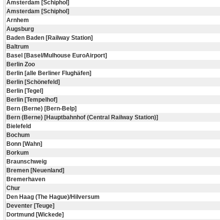
Amsterdam [Schiphol]
Amsterdam [Schiphol]
Arnhem
Augsburg
Baden Baden [Railway Station]
Baltrum
Basel [Basel/Mulhouse EuroAirport]
Berlin Zoo
Berlin [alle Berliner Flughäfen]
Berlin [Schönefeld]
Berlin [Tegel]
Berlin [Tempelhof]
Bern (Berne) [Bern-Belp]
Bern (Berne) [Hauptbahnhof (Central Railway Station)]
Bielefeld
Bochum
Bonn [Wahn]
Borkum
Braunschweig
Bremen [Neuenland]
Bremerhaven
Chur
Den Haag (The Hague)/Hilversum
Deventer [Teuge]
Dortmund [Wickede]