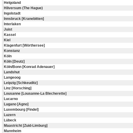
Helgoland
Hilversum (The Hague)
Ingolstadt
Innsbruck [Kranebitten]
Interlaken
Juist
Kassel
Kiel
Klagenfurt [Wörthersee]
Konstanz
Köln
Köln [Deutz]
Köln/Bonn [Konrad Adenauer]
Landshut
Langeoog
Leipzig [Schkeuditz]
Linz [Horsching]
Lousanne [Lousanne-La Blecherette]
Lucarno
Lugano [Agno]
Luxembourg [Findel]
Luzern
Lübeck
Maastricht [Zuid-Limburg]
Mannheim