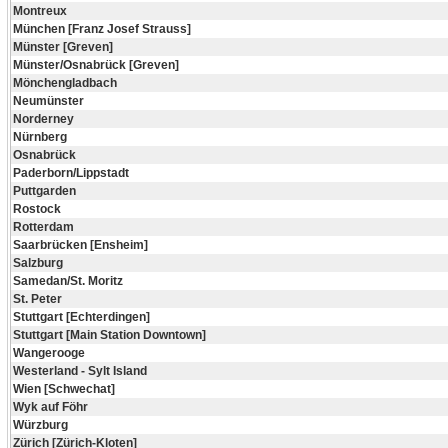
Montreux
München [Franz Josef Strauss]
Münster [Greven]
Münster/Osnabrück [Greven]
Mönchengladbach
Neumünster
Norderney
Nürnberg
Osnabrück
Paderborn/Lippstadt
Puttgarden
Rostock
Rotterdam
Saarbrücken [Ensheim]
Salzburg
Samedan/St. Moritz
St. Peter
Stuttgart [Echterdingen]
Stuttgart [Main Station Downtown]
Wangerooge
Westerland - Sylt Island
Wien [Schwechat]
Wyk auf Föhr
Würzburg
Zürich [Zürich-Kloten]