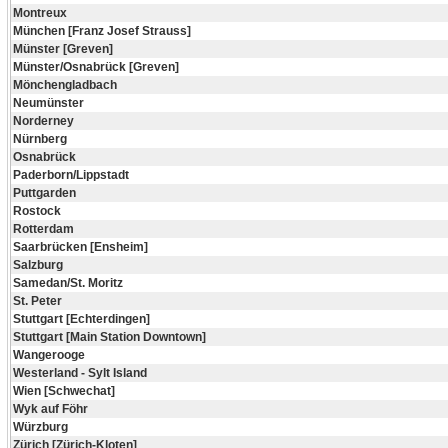
Montreux
München [Franz Josef Strauss]
Münster [Greven]
Münster/Osnabrück [Greven]
Mönchengladbach
Neumünster
Norderney
Nürnberg
Osnabrück
Paderborn/Lippstadt
Puttgarden
Rostock
Rotterdam
Saarbrücken [Ensheim]
Salzburg
Samedan/St. Moritz
St. Peter
Stuttgart [Echterdingen]
Stuttgart [Main Station Downtown]
Wangerooge
Westerland - Sylt Island
Wien [Schwechat]
Wyk auf Föhr
Würzburg
Zürich [Zürich-Kloten]