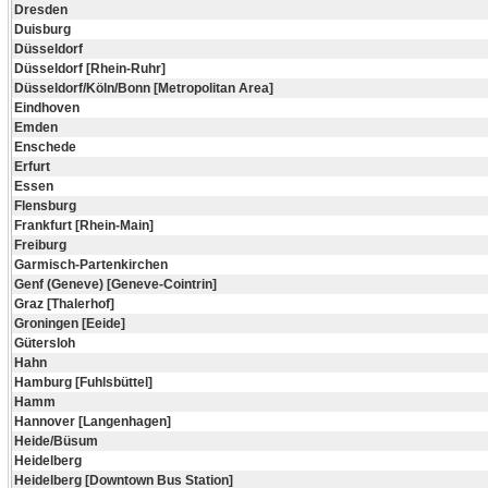
Dresden
Duisburg
Düsseldorf
Düsseldorf [Rhein-Ruhr]
Düsseldorf/Köln/Bonn [Metropolitan Area]
Eindhoven
Emden
Enschede
Erfurt
Essen
Flensburg
Frankfurt [Rhein-Main]
Freiburg
Garmisch-Partenkirchen
Genf (Geneve) [Geneve-Cointrin]
Graz [Thalerhof]
Groningen [Eeide]
Gütersloh
Hahn
Hamburg [Fuhlsbüttel]
Hamm
Hannover [Langenhagen]
Heide/Büsum
Heidelberg
Heidelberg [Downtown Bus Station]