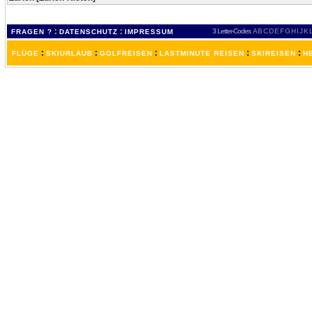
:
:
3 Letter-Codes
A
B
C
D
E
F
G
H
I
J
K
FRAGEN ?
DATENSCHUTZ
IMPRESSUM
:
:
:
:
:
FLÜGE
SKIURLAUB
GOLFREISEN
LASTMINUTE REISEN
SKIREISEN
H