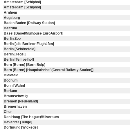
Amsterdam [Schiphol]
Amsterdam [Schiphol]
Arnhem
Augsburg
Baden Baden [Railway Station]
Baltrum
Basel [Basel/Mulhouse EuroAirport]
Berlin Zoo
Berlin [alle Berliner Flughäfen]
Berlin [Schönefeld]
Berlin [Tegel]
Berlin [Tempelhof]
Bern (Berne) [Bern-Belp]
Bern (Berne) [Hauptbahnhof (Central Railway Station)]
Bielefeld
Bochum
Bonn [Wahn]
Borkum
Braunschweig
Bremen [Neuenland]
Bremerhaven
Chur
Den Haag (The Hague)/Hilversum
Deventer [Teuge]
Dortmund [Wickede]