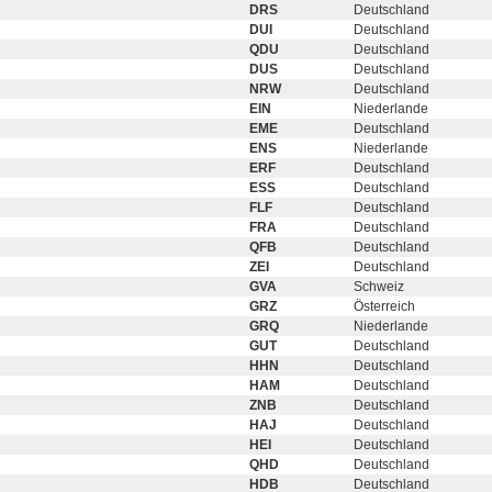
DRS
Deutschland
DUI
Deutschland
QDU
Deutschland
DUS
Deutschland
NRW
Deutschland
EIN
Niederlande
EME
Deutschland
ENS
Niederlande
ERF
Deutschland
ESS
Deutschland
FLF
Deutschland
FRA
Deutschland
QFB
Deutschland
ZEI
Deutschland
GVA
Schweiz
GRZ
Österreich
GRQ
Niederlande
GUT
Deutschland
HHN
Deutschland
HAM
Deutschland
ZNB
Deutschland
HAJ
Deutschland
HEI
Deutschland
QHD
Deutschland
HDB
Deutschland