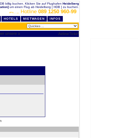
DB billig buchen. Klicken Sie auf Flughafen
Heidelberg
ation]
um einen Flug ab Heidelberg [ HDB ] zu buchen.
Hotline
089 1250 960-99
HOTELS
MIETWAGEN
INFOS