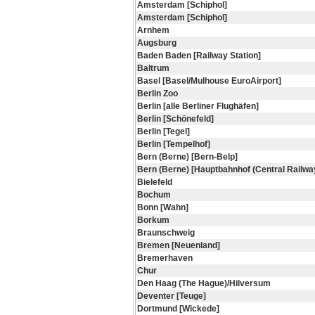
Amsterdam [Schiphol]
Amsterdam [Schiphol]
Arnhem
Augsburg
Baden Baden [Railway Station]
Baltrum
Basel [Basel/Mulhouse EuroAirport]
Berlin Zoo
Berlin [alle Berliner Flughäfen]
Berlin [Schönefeld]
Berlin [Tegel]
Berlin [Tempelhof]
Bern (Berne) [Bern-Belp]
Bern (Berne) [Hauptbahnhof (Central Railway
Bielefeld
Bochum
Bonn [Wahn]
Borkum
Braunschweig
Bremen [Neuenland]
Bremerhaven
Chur
Den Haag (The Hague)/Hilversum
Deventer [Teuge]
Dortmund [Wickede]