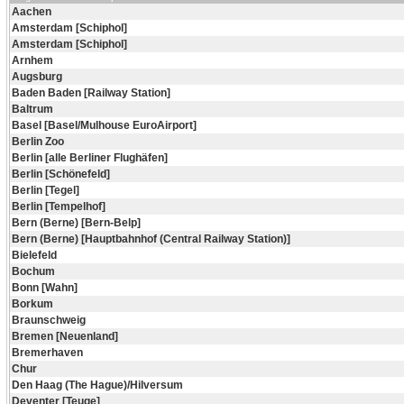
Aachen
Amsterdam [Schiphol]
Amsterdam [Schiphol]
Arnhem
Augsburg
Baden Baden [Railway Station]
Baltrum
Basel [Basel/Mulhouse EuroAirport]
Berlin Zoo
Berlin [alle Berliner Flughäfen]
Berlin [Schönefeld]
Berlin [Tegel]
Berlin [Tempelhof]
Bern (Berne) [Bern-Belp]
Bern (Berne) [Hauptbahnhof (Central Railway Station)]
Bielefeld
Bochum
Bonn [Wahn]
Borkum
Braunschweig
Bremen [Neuenland]
Bremerhaven
Chur
Den Haag (The Hague)/Hilversum
Deventer [Teuge]