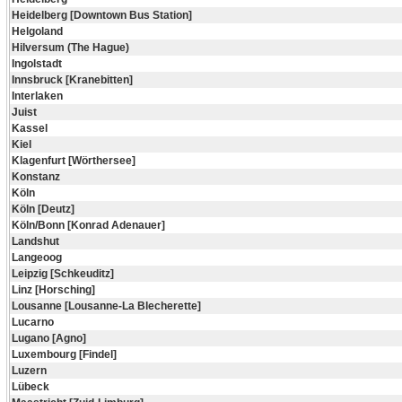
Heidelberg [Downtown Bus Station]
Helgoland
Hilversum (The Hague)
Ingolstadt
Innsbruck [Kranebitten]
Interlaken
Juist
Kassel
Kiel
Klagenfurt [Wörthersee]
Konstanz
Köln
Köln [Deutz]
Köln/Bonn [Konrad Adenauer]
Landshut
Langeoog
Leipzig [Schkeuditz]
Linz [Horsching]
Lousanne [Lousanne-La Blecherette]
Lucarno
Lugano [Agno]
Luxembourg [Findel]
Luzern
Lübeck