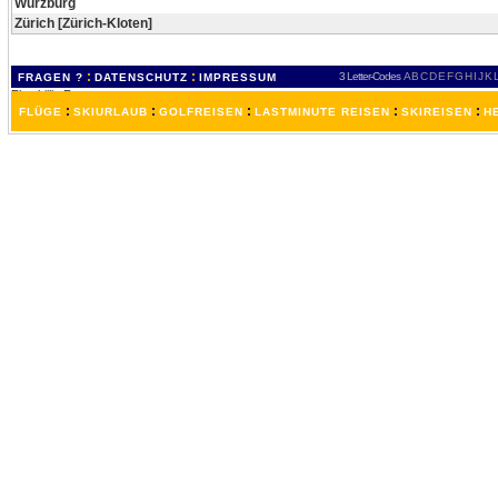
Würzburg
Zürich [Zürich-Kloten]
:
:
3 Letter-Codes
A
B
C
D
E
F
G
H
I
J
K
FRAGEN ?
DATENSCHUTZ
IMPRESSUM
:
:
:
:
:
FLÜGE
SKIURLAUB
GOLFREISEN
LASTMINUTE REISEN
SKIREISEN
H