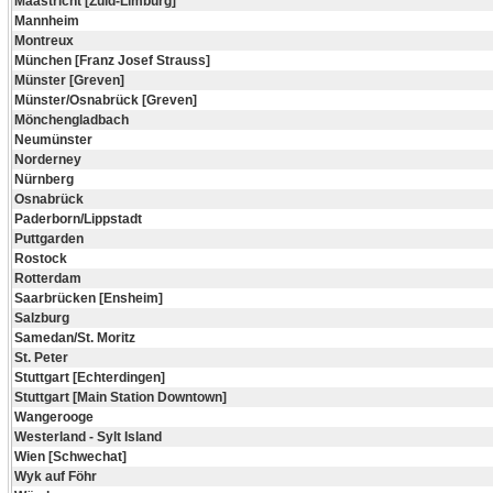
Maastricht [Zuid-Limburg]
Mannheim
Montreux
München [Franz Josef Strauss]
Münster [Greven]
Münster/Osnabrück [Greven]
Mönchengladbach
Neumünster
Norderney
Nürnberg
Osnabrück
Paderborn/Lippstadt
Puttgarden
Rostock
Rotterdam
Saarbrücken [Ensheim]
Salzburg
Samedan/St. Moritz
St. Peter
Stuttgart [Echterdingen]
Stuttgart [Main Station Downtown]
Wangerooge
Westerland - Sylt Island
Wien [Schwechat]
Wyk auf Föhr