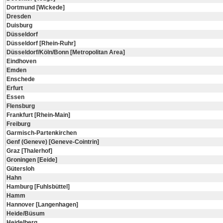
Dortmund [Wickede]
Dresden
Duisburg
Düsseldorf
Düsseldorf [Rhein-Ruhr]
Düsseldorf/Köln/Bonn [Metropolitan Area]
Eindhoven
Emden
Enschede
Erfurt
Essen
Flensburg
Frankfurt [Rhein-Main]
Freiburg
Garmisch-Partenkirchen
Genf (Geneve) [Geneve-Cointrin]
Graz [Thalerhof]
Groningen [Eeide]
Gütersloh
Hahn
Hamburg [Fuhlsbüttel]
Hamm
Hannover [Langenhagen]
Heide/Büsum
Heidelberg