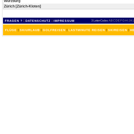
Würzburg
Zürich [Zürich-Kloten]
:
:
3 Letter-Codes
A
B
C
D
E
F
G
H
I
J
K
FRAGEN ?
DATENSCHUTZ
IMPRESSUM
:
:
:
:
:
FLÜGE
SKIURLAUB
GOLFREISEN
LASTMINUTE REISEN
SKIREISEN
H