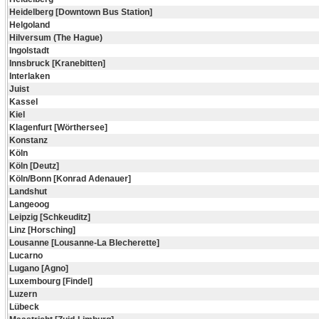
Heidelberg [Downtown Bus Station]
Helgoland
Hilversum (The Hague)
Ingolstadt
Innsbruck [Kranebitten]
Interlaken
Juist
Kassel
Kiel
Klagenfurt [Wörthersee]
Konstanz
Köln
Köln [Deutz]
Köln/Bonn [Konrad Adenauer]
Landshut
Langeoog
Leipzig [Schkeuditz]
Linz [Horsching]
Lousanne [Lousanne-La Blecherette]
Lucarno
Lugano [Agno]
Luxembourg [Findel]
Luzern
Lübeck