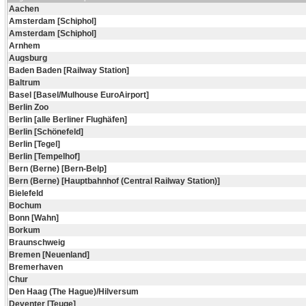
Aachen
Amsterdam [Schiphol]
Amsterdam [Schiphol]
Arnhem
Augsburg
Baden Baden [Railway Station]
Baltrum
Basel [Basel/Mulhouse EuroAirport]
Berlin Zoo
Berlin [alle Berliner Flughäfen]
Berlin [Schönefeld]
Berlin [Tegel]
Berlin [Tempelhof]
Bern (Berne) [Bern-Belp]
Bern (Berne) [Hauptbahnhof (Central Railway Station)]
Bielefeld
Bochum
Bonn [Wahn]
Borkum
Braunschweig
Bremen [Neuenland]
Bremerhaven
Chur
Den Haag (The Hague)/Hilversum
Deventer [Teuge]