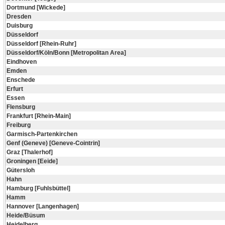
Dortmund [Wickede]
Dresden
Duisburg
Düsseldorf
Düsseldorf [Rhein-Ruhr]
Düsseldorf/Köln/Bonn [Metropolitan Area]
Eindhoven
Emden
Enschede
Erfurt
Essen
Flensburg
Frankfurt [Rhein-Main]
Freiburg
Garmisch-Partenkirchen
Genf (Geneve) [Geneve-Cointrin]
Graz [Thalerhof]
Groningen [Eeide]
Gütersloh
Hahn
Hamburg [Fuhlsbüttel]
Hamm
Hannover [Langenhagen]
Heide/Büsum
Heidelberg