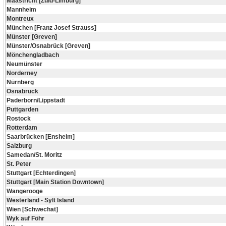
Maastricht [Zuid-Limburg]
Mannheim
Montreux
München [Franz Josef Strauss]
Münster [Greven]
Münster/Osnabrück [Greven]
Mönchengladbach
Neumünster
Norderney
Nürnberg
Osnabrück
Paderborn/Lippstadt
Puttgarden
Rostock
Rotterdam
Saarbrücken [Ensheim]
Salzburg
Samedan/St. Moritz
St. Peter
Stuttgart [Echterdingen]
Stuttgart [Main Station Downtown]
Wangerooge
Westerland - Sylt Island
Wien [Schwechat]
Wyk auf Föhr