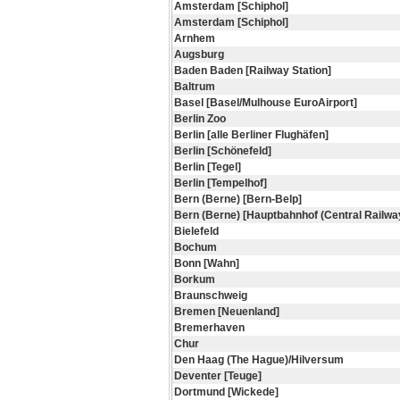
Amsterdam [Schiphol]
Amsterdam [Schiphol]
Arnhem
Augsburg
Baden Baden [Railway Station]
Baltrum
Basel [Basel/Mulhouse EuroAirport]
Berlin Zoo
Berlin [alle Berliner Flughäfen]
Berlin [Schönefeld]
Berlin [Tegel]
Berlin [Tempelhof]
Bern (Berne) [Bern-Belp]
Bern (Berne) [Hauptbahnhof (Central Railway
Bielefeld
Bochum
Bonn [Wahn]
Borkum
Braunschweig
Bremen [Neuenland]
Bremerhaven
Chur
Den Haag (The Hague)/Hilversum
Deventer [Teuge]
Dortmund [Wickede]