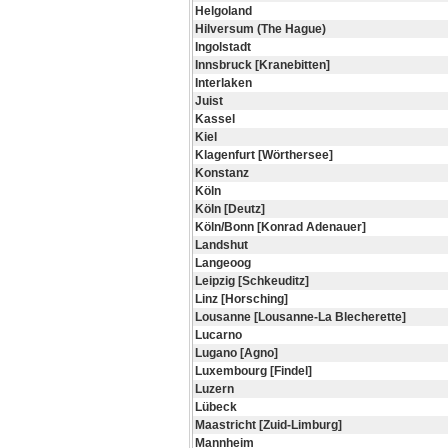
Helgoland
Hilversum (The Hague)
Ingolstadt
Innsbruck [Kranebitten]
Interlaken
Juist
Kassel
Kiel
Klagenfurt [Wörthersee]
Konstanz
Köln
Köln [Deutz]
Köln/Bonn [Konrad Adenauer]
Landshut
Langeoog
Leipzig [Schkeuditz]
Linz [Horsching]
Lousanne [Lousanne-La Blecherette]
Lucarno
Lugano [Agno]
Luxembourg [Findel]
Luzern
Lübeck
Maastricht [Zuid-Limburg]
Mannheim