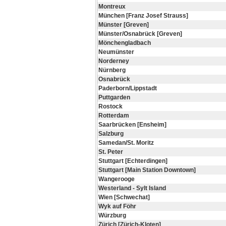
Montreux
München [Franz Josef Strauss]
Münster [Greven]
Münster/Osnabrück [Greven]
Mönchengladbach
Neumünster
Norderney
Nürnberg
Osnabrück
Paderborn/Lippstadt
Puttgarden
Rostock
Rotterdam
Saarbrücken [Ensheim]
Salzburg
Samedan/St. Moritz
St. Peter
Stuttgart [Echterdingen]
Stuttgart [Main Station Downtown]
Wangerooge
Westerland - Sylt Island
Wien [Schwechat]
Wyk auf Föhr
Würzburg
Zürich [Zürich-Kloten]