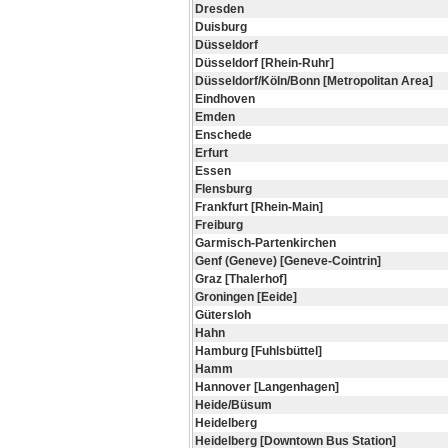
Dresden
Duisburg
Düsseldorf
Düsseldorf [Rhein-Ruhr]
Düsseldorf/Köln/Bonn [Metropolitan Area]
Eindhoven
Emden
Enschede
Erfurt
Essen
Flensburg
Frankfurt [Rhein-Main]
Freiburg
Garmisch-Partenkirchen
Genf (Geneve) [Geneve-Cointrin]
Graz [Thalerhof]
Groningen [Eeide]
Gütersloh
Hahn
Hamburg [Fuhlsbüttel]
Hamm
Hannover [Langenhagen]
Heide/Büsum
Heidelberg
Heidelberg [Downtown Bus Station]