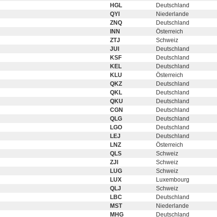
HGL
Deutschland
QYI
Niederlande
ZNQ
Deutschland
INN
Österreich
ZTJ
Schweiz
JUI
Deutschland
KSF
Deutschland
KEL
Deutschland
KLU
Österreich
QKZ
Deutschland
QKL
Deutschland
QKU
Deutschland
CGN
Deutschland
QLG
Deutschland
LGO
Deutschland
LEJ
Deutschland
LNZ
Österreich
QLS
Schweiz
ZJI
Schweiz
LUG
Schweiz
LUX
Luxembourg
QLJ
Schweiz
LBC
Deutschland
MST
Niederlande
MHG
Deutschland