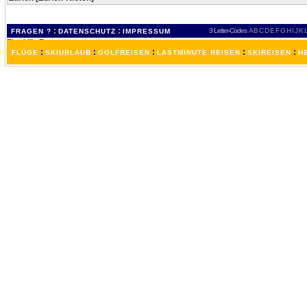
:
:
3 Letter-Codes
A
B
C
D
E
F
G
H
I
J
K
FRAGEN ?
DATENSCHUTZ
IMPRESSUM
:
:
:
:
:
FLÜGE
SKIURLAUB
GOLFREISEN
LASTMINUTE REISEN
SKIREISEN
H