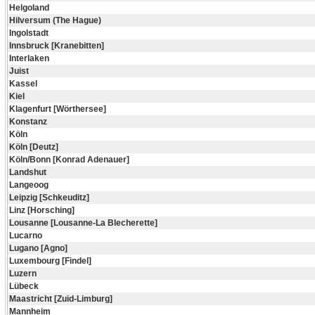
Helgoland
Hilversum (The Hague)
Ingolstadt
Innsbruck [Kranebitten]
Interlaken
Juist
Kassel
Kiel
Klagenfurt [Wörthersee]
Konstanz
Köln
Köln [Deutz]
Köln/Bonn [Konrad Adenauer]
Landshut
Langeoog
Leipzig [Schkeuditz]
Linz [Horsching]
Lousanne [Lousanne-La Blecherette]
Lucarno
Lugano [Agno]
Luxembourg [Findel]
Luzern
Lübeck
Maastricht [Zuid-Limburg]
Mannheim