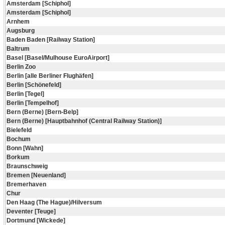
Amsterdam [Schiphol]
Amsterdam [Schiphol]
Arnhem
Augsburg
Baden Baden [Railway Station]
Baltrum
Basel [Basel/Mulhouse EuroAirport]
Berlin Zoo
Berlin [alle Berliner Flughäfen]
Berlin [Schönefeld]
Berlin [Tegel]
Berlin [Tempelhof]
Bern (Berne) [Bern-Belp]
Bern (Berne) [Hauptbahnhof (Central Railway Station)]
Bielefeld
Bochum
Bonn [Wahn]
Borkum
Braunschweig
Bremen [Neuenland]
Bremerhaven
Chur
Den Haag (The Hague)/Hilversum
Deventer [Teuge]
Dortmund [Wickede]