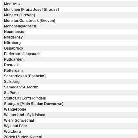
Montreux
München [Franz Josef Strauss]
Münster [Greven]
Münster/Osnabrück [Greven]
Mönchengladbach
Neumünster
Norderney
Nürnberg
Osnabrück
Paderborn/Lippstadt
Puttgarden
Rostock
Rotterdam
Saarbrücken [Ensheim]
Salzburg
Samedan/St. Moritz
St. Peter
Stuttgart [Echterdingen]
Stuttgart [Main Station Downtown]
Wangerooge
Westerland - Sylt Island
Wien [Schwechat]
Wyk auf Föhr
Würzburg
Zürich [Zürich-Kloten]