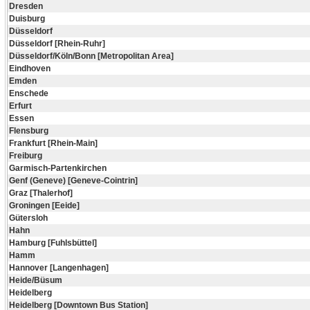
Dresden
Duisburg
Düsseldorf
Düsseldorf [Rhein-Ruhr]
Düsseldorf/Köln/Bonn [Metropolitan Area]
Eindhoven
Emden
Enschede
Erfurt
Essen
Flensburg
Frankfurt [Rhein-Main]
Freiburg
Garmisch-Partenkirchen
Genf (Geneve) [Geneve-Cointrin]
Graz [Thalerhof]
Groningen [Eeide]
Gütersloh
Hahn
Hamburg [Fuhlsbüttel]
Hamm
Hannover [Langenhagen]
Heide/Büsum
Heidelberg
Heidelberg [Downtown Bus Station]