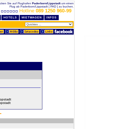
licken Sie auf Flughafen
Paderborn/Lippstadt
um einen
Flug ab Paderborn/Lippstadt [ PAD ] zu buchen.
Hotline
089 1250 960-99
HOTELS
MIETWAGEN
INFOS
ppstadt
ppstadt