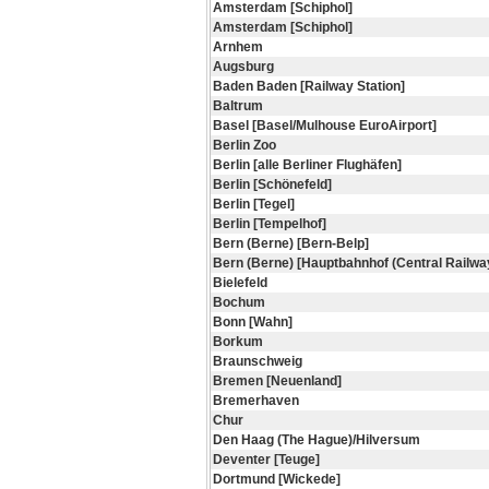
Amsterdam [Schiphol]
Amsterdam [Schiphol]
Arnhem
Augsburg
Baden Baden [Railway Station]
Baltrum
Basel [Basel/Mulhouse EuroAirport]
Berlin Zoo
Berlin [alle Berliner Flughäfen]
Berlin [Schönefeld]
Berlin [Tegel]
Berlin [Tempelhof]
Bern (Berne) [Bern-Belp]
Bern (Berne) [Hauptbahnhof (Central Railway
Bielefeld
Bochum
Bonn [Wahn]
Borkum
Braunschweig
Bremen [Neuenland]
Bremerhaven
Chur
Den Haag (The Hague)/Hilversum
Deventer [Teuge]
Dortmund [Wickede]