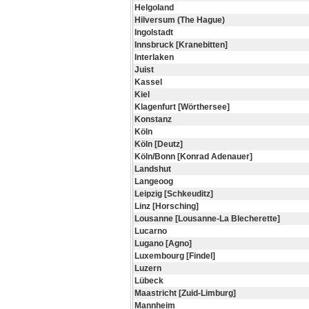
Helgoland
Hilversum (The Hague)
Ingolstadt
Innsbruck [Kranebitten]
Interlaken
Juist
Kassel
Kiel
Klagenfurt [Wörthersee]
Konstanz
Köln
Köln [Deutz]
Köln/Bonn [Konrad Adenauer]
Landshut
Langeoog
Leipzig [Schkeuditz]
Linz [Horsching]
Lousanne [Lousanne-La Blecherette]
Lucarno
Lugano [Agno]
Luxembourg [Findel]
Luzern
Lübeck
Maastricht [Zuid-Limburg]
Mannheim