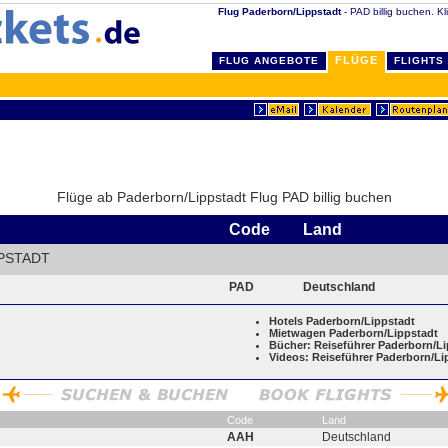
Flug Paderborn/Lippstadt
- PAD billig buchen. K
FLÜGE
FLUG ANGEBOTE
FLIGHTS
Flüge ab Paderborn/Lippstadt Flug PAD billig buchen
Code
Land
PSTADT
PAD
Deutschland
Hotels Paderborn/Lippstadt
Mietwagen Paderborn/Lippstadt
Bücher: Reiseführer Paderborn/Li
Videos: Reiseführer Paderborn/Li
Code
Land
AAH
Deutschland