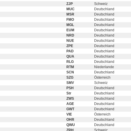
ZJP
Schweiz
MUC
Deutschland
MSR
Deutschland
FMO
Deutschland
MGL
Deutschland
EUM
Deutschland
NRD
Deutschland
NUE
Deutschland
ZPE
Deutschland
PAD
Deutschland
QUA
Deutschland
RLG
Deutschland
RTM
Niederlande
SCN
Deutschland
SZG
Österreich
SMV
Schweiz
PSH
Deutschland
Str
Deutschland
ZWS
Deutschland
AGE
Deutschland
GWT
Deutschland
VIE
Österreich
OHR
Deutschland
QWU
Deutschland
ZRH
Schweiz