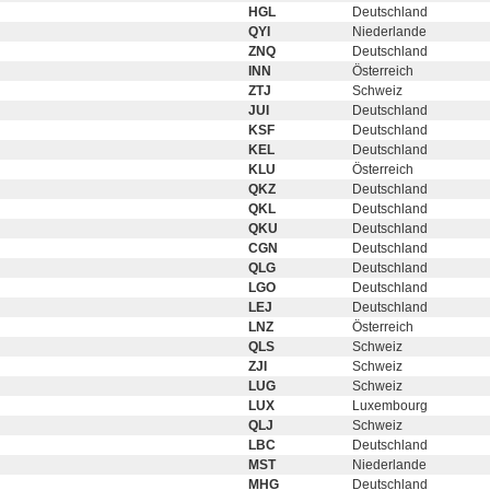
HGL
Deutschland
QYI
Niederlande
ZNQ
Deutschland
INN
Österreich
ZTJ
Schweiz
JUI
Deutschland
KSF
Deutschland
KEL
Deutschland
KLU
Österreich
QKZ
Deutschland
QKL
Deutschland
QKU
Deutschland
CGN
Deutschland
QLG
Deutschland
LGO
Deutschland
LEJ
Deutschland
LNZ
Österreich
QLS
Schweiz
ZJI
Schweiz
LUG
Schweiz
LUX
Luxembourg
QLJ
Schweiz
LBC
Deutschland
MST
Niederlande
MHG
Deutschland