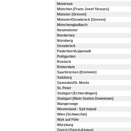
Montreux
München [Franz Josef Strauss]
Münster [Greven]
Münster/Osnabrück [Greven]
Mönchengladbach
Neumünster
Norderney
Nürnberg
Osnabrück
Paderborn/Lippstadt
Puttgarden
Rostock
Rotterdam
Saarbrücken [Ensheim]
Salzburg
Samedan/St. Moritz
St. Peter
Stuttgart [Echterdingen]
Stuttgart [Main Station Downtown]
Wangerooge
Westerland - Sylt Island
Wien [Schwechat]
Wyk auf Föhr
Würzburg
Zürich [Zürich-Kloten]