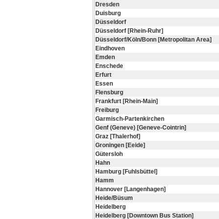
Dresden
Duisburg
Düsseldorf
Düsseldorf [Rhein-Ruhr]
Düsseldorf/Köln/Bonn [Metropolitan Area]
Eindhoven
Emden
Enschede
Erfurt
Essen
Flensburg
Frankfurt [Rhein-Main]
Freiburg
Garmisch-Partenkirchen
Genf (Geneve) [Geneve-Cointrin]
Graz [Thalerhof]
Groningen [Eeide]
Gütersloh
Hahn
Hamburg [Fuhlsbüttel]
Hamm
Hannover [Langenhagen]
Heide/Büsum
Heidelberg
Heidelberg [Downtown Bus Station]