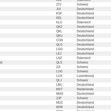
INN
Österreich
ZTJ
Schweiz
JUI
Deutschland
KSF
Deutschland
KEL
Deutschland
KLU
Österreich
QKZ
Deutschland
QKL
Deutschland
QKU
Deutschland
CGN
Deutschland
QLG
Deutschland
LGO
Deutschland
LEJ
Deutschland
LNZ
Österreich
e]
QLS
Schweiz
ZJI
Schweiz
LUG
Schweiz
LUX
Luxembourg
QLJ
Schweiz
LBC
Deutschland
MST
Niederlande
MHG
Deutschland
ZJP
Schweiz
MUC
Deutschland
MSR
Deutschland