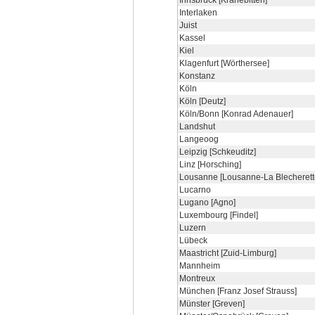
Innsbruck [Kranebitten]
Interlaken
Juist
Kassel
Kiel
Klagenfurt [Wörthersee]
Konstanz
Köln
Köln [Deutz]
Köln/Bonn [Konrad Adenauer]
Landshut
Langeoog
Leipzig [Schkeuditz]
Linz [Horsching]
Lousanne [Lousanne-La Blecherett
Lucarno
Lugano [Agno]
Luxembourg [Findel]
Luzern
Lübeck
Maastricht [Zuid-Limburg]
Mannheim
Montreux
München [Franz Josef Strauss]
Münster [Greven]