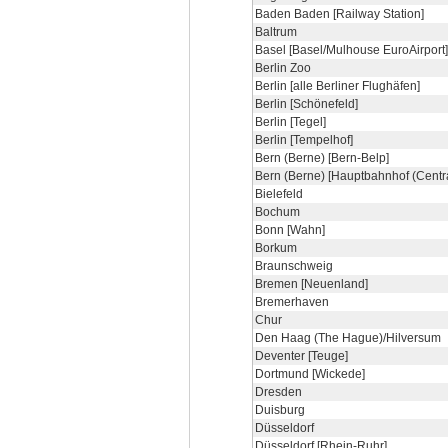
Baden Baden [Railway Station]
Baltrum
Basel [Basel/Mulhouse EuroAirport]
Berlin Zoo
Berlin [alle Berliner Flughäfen]
Berlin [Schönefeld]
Berlin [Tegel]
Berlin [Tempelhof]
Bern (Berne) [Bern-Belp]
Bern (Berne) [Hauptbahnhof (Centra
Bielefeld
Bochum
Bonn [Wahn]
Borkum
Braunschweig
Bremen [Neuenland]
Bremerhaven
Chur
Den Haag (The Hague)/Hilversum
Deventer [Teuge]
Dortmund [Wickede]
Dresden
Duisburg
Düsseldorf
Düsseldorf [Rhein-Ruhr]