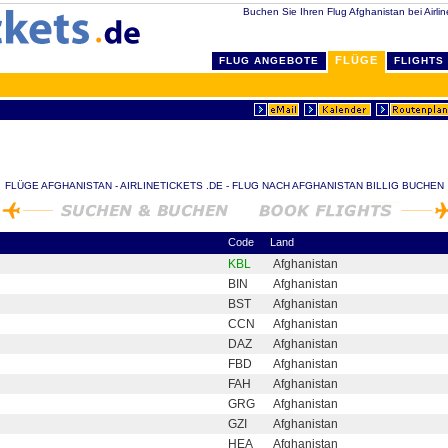
Buchen Sie Ihren Flug Afghanistan bei Airlin
FLÜGE
FLUG ANGEBOTE
FLIGHTS
FLÜGE AFGHANISTAN - AIRLINETICKETS .DE - FLUG NACH AFGHANISTAN BILLIG BUCHEN
Code
Land
KBL
Afghanistan
BIN
Afghanistan
BST
Afghanistan
CCN
Afghanistan
DAZ
Afghanistan
FBD
Afghanistan
FAH
Afghanistan
GRG
Afghanistan
GZI
Afghanistan
HEA
Afghanistan