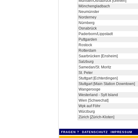
Münster/Osnabrück [Greven]
Mönchengladbach
Neumünster
Norderney
Nürnberg
Osnabrück
Paderborn/Lippstadt
Puttgarden
Rostock
Rotterdam
Saarbrücken [Ensheim]
Salzburg
Samedan/St. Moritz
St. Peter
Stuttgart [Echterdingen]
Stuttgart [Main Station Downtown]
Wangerooge
Westerland - Sylt Island
Wien [Schwechat]
Wyk auf Föhr
Würzburg
Zürich [Zürich-Kloten]
:
:
FRAGEN ?
DATENSCHUTZ
IMPRESSUM