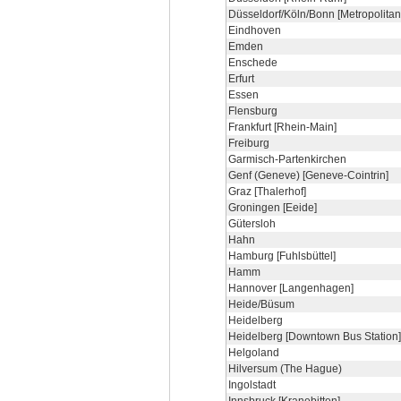
Düsseldorf/Köln/Bonn [Metropolitan
Eindhoven
Emden
Enschede
Erfurt
Essen
Flensburg
Frankfurt [Rhein-Main]
Freiburg
Garmisch-Partenkirchen
Genf (Geneve) [Geneve-Cointrin]
Graz [Thalerhof]
Groningen [Eeide]
Gütersloh
Hahn
Hamburg [Fuhlsbüttel]
Hamm
Hannover [Langenhagen]
Heide/Büsum
Heidelberg
Heidelberg [Downtown Bus Station]
Helgoland
Hilversum (The Hague)
Ingolstadt