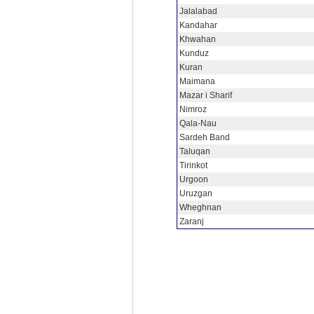
Jalalabad
Kandahar
Khwahan
Kunduz
Kuran
Maimana
Mazar i Sharif
Nimroz
Qala-Nau
Sardeh Band
Taluqan
Tirinkot
Urgoon
Uruzgan
Wheghnan
Zaranj