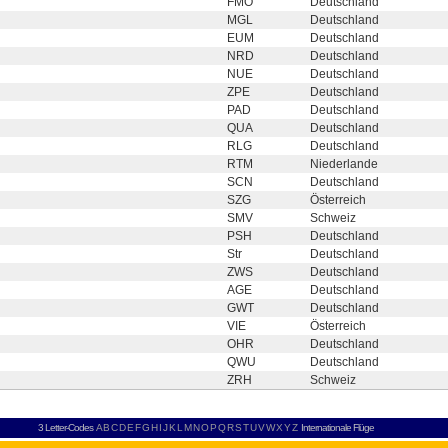
FMO
Deutschland
MGL
Deutschland
EUM
Deutschland
NRD
Deutschland
NUE
Deutschland
ZPE
Deutschland
PAD
Deutschland
QUA
Deutschland
RLG
Deutschland
RTM
Niederlande
SCN
Deutschland
SZG
Österreich
SMV
Schweiz
PSH
Deutschland
Str
Deutschland
ZWS
Deutschland
AGE
Deutschland
GWT
Deutschland
VIE
Österreich
OHR
Deutschland
QWU
Deutschland
ZRH
Schweiz
3 Letter-Codes
A
B
C
D
E
F
G
H
I
J
K
L
M
N
O
P
Q
R
S
T
U
V
W
X
Y
Z
Internationale Flüge