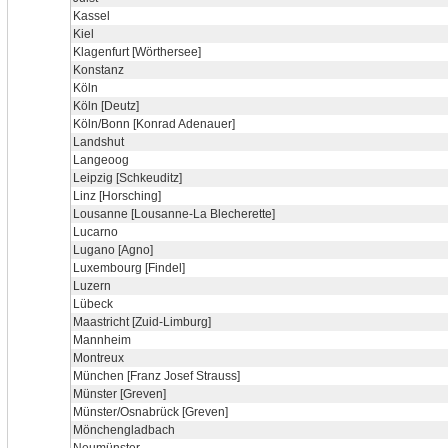
Kassel
Kiel
Klagenfurt [Wörthersee]
Konstanz
Köln
Köln [Deutz]
Köln/Bonn [Konrad Adenauer]
Landshut
Langeoog
Leipzig [Schkeuditz]
Linz [Horsching]
Lousanne [Lousanne-La Blecherette]
Lucarno
Lugano [Agno]
Luxembourg [Findel]
Luzern
Lübeck
Maastricht [Zuid-Limburg]
Mannheim
Montreux
München [Franz Josef Strauss]
Münster [Greven]
Münster/Osnabrück [Greven]
Mönchengladbach