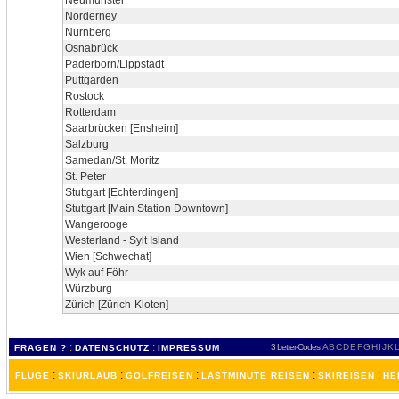
Neumünster
Norderney
Nürnberg
Osnabrück
Paderborn/Lippstadt
Puttgarden
Rostock
Rotterdam
Saarbrücken [Ensheim]
Salzburg
Samedan/St. Moritz
St. Peter
Stuttgart [Echterdingen]
Stuttgart [Main Station Downtown]
Wangerooge
Westerland - Sylt Island
Wien [Schwechat]
Wyk auf Föhr
Würzburg
Zürich [Zürich-Kloten]
:
:
3 Letter-Codes
A
B
C
D
E
F
G
H
I
J
K
L
FRAGEN ?
DATENSCHUTZ
IMPRESSUM
:
:
:
:
:
FLÜGE
SKIURLAUB
GOLFREISEN
LASTMINUTE REISEN
SKIREISEN
HE