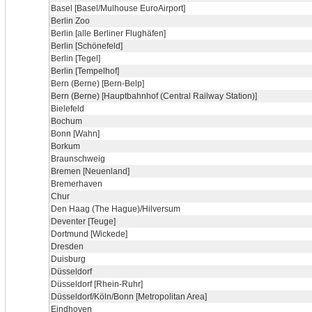
Basel [Basel/Mulhouse EuroAirport]
Berlin Zoo
Berlin [alle Berliner Flughäfen]
Berlin [Schönefeld]
Berlin [Tegel]
Berlin [Tempelhof]
Bern (Berne) [Bern-Belp]
Bern (Berne) [Hauptbahnhof (Central Railway Station)]
Bielefeld
Bochum
Bonn [Wahn]
Borkum
Braunschweig
Bremen [Neuenland]
Bremerhaven
Chur
Den Haag (The Hague)/Hilversum
Deventer [Teuge]
Dortmund [Wickede]
Dresden
Duisburg
Düsseldorf
Düsseldorf [Rhein-Ruhr]
Düsseldorf/Köln/Bonn [Metropolitan Area]
Eindhoven