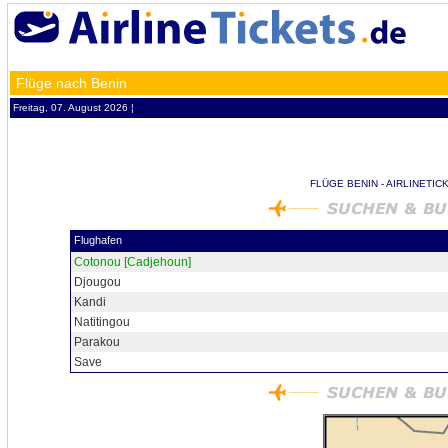
Flüge nach Benin
Freitag, 07. August 2026 ¦
FLÜGE BENIN - AIRLINETIC
Flughafen
Cotonou [Cadjehoun]
Djougou
Kandi
Natitingou
Parakou
Save