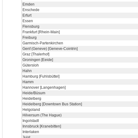
Emden
Enschede
Erfurt
Essen
Flensburg
Frankfurt [Rhein-Main]
Freiburg
Garmisch-Partenkirchen
Genf (Geneve) [Geneve-Cointrin]
Graz [Thalerhof]
Groningen [Eeide]
Gütersloh
Hahn
Hamburg [Fuhlsbüttel]
Hamm
Hannover [Langenhagen]
Heide/Büsum
Heidelberg
Heidelberg [Downtown Bus Station]
Helgoland
Hilversum (The Hague)
Ingolstadt
Innsbruck [Kranebitten]
Interlaken
Juist