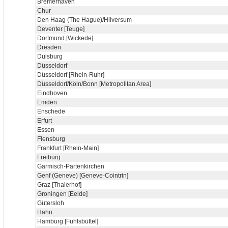
Bremerhaven
Chur
Den Haag (The Hague)/Hilversum
Deventer [Teuge]
Dortmund [Wickede]
Dresden
Duisburg
Düsseldorf
Düsseldorf [Rhein-Ruhr]
Düsseldorf/Köln/Bonn [Metropolitan Area]
Eindhoven
Emden
Enschede
Erfurt
Essen
Flensburg
Frankfurt [Rhein-Main]
Freiburg
Garmisch-Partenkirchen
Genf (Geneve) [Geneve-Cointrin]
Graz [Thalerhof]
Groningen [Eeide]
Gütersloh
Hahn
Hamburg [Fuhlsbüttel]