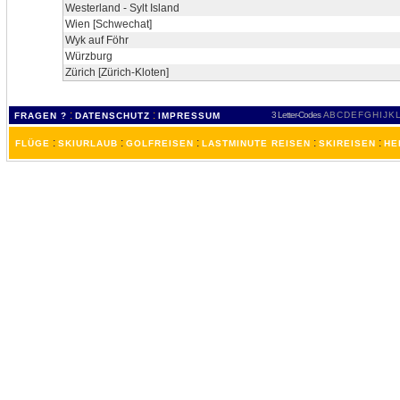
Westerland - Sylt Island
Wien [Schwechat]
Wyk auf Föhr
Würzburg
Zürich [Zürich-Kloten]
:
:
3 Letter-Codes
A
B
C
D
E
F
G
H
I
J
K
L
FRAGEN ?
DATENSCHUTZ
IMPRESSUM
:
:
:
:
:
FLÜGE
SKIURLAUB
GOLFREISEN
LASTMINUTE REISEN
SKIREISEN
HE