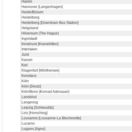
Hamm
Hannover [Langenhagen]
Heide/Büsum
Heidelberg
Heidelberg [Downtown Bus Station]
Helgoland
Hilversum (The Hague)
Ingolstadt
Innsbruck [Kranebitten]
Interlaken
Juist
Kassel
Kiel
Klagenfurt [Wörthersee]
Konstanz
Köln
Köln [Deutz]
Köln/Bonn [Konrad Adenauer]
Landshut
Langeoog
Leipzig [Schkeuditz]
Linz [Horsching]
Lousanne [Lousanne-La Blecherette]
Lucarno
Lugano [Agno]