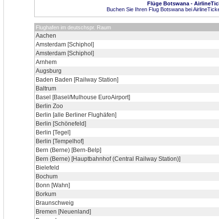
Flüge Botswana - AirlineTic
Buchen Sie Ihren Flug Botswana bei AirlineTick
Flughafen im deutschspr. Raum
Aachen
Amsterdam [Schiphol]
Amsterdam [Schiphol]
Arnhem
Augsburg
Baden Baden [Railway Station]
Baltrum
Basel [Basel/Mulhouse EuroAirport]
Berlin Zoo
Berlin [alle Berliner Flughäfen]
Berlin [Schönefeld]
Berlin [Tegel]
Berlin [Tempelhof]
Bern (Berne) [Bern-Belp]
Bern (Berne) [Hauptbahnhof (Central Railway Station)]
Bielefeld
Bochum
Bonn [Wahn]
Borkum
Braunschweig
Bremen [Neuenland]