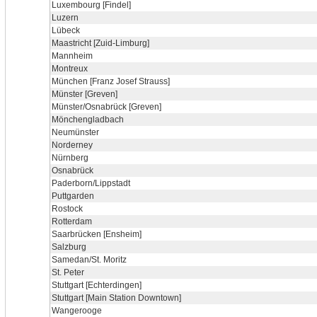
Luxembourg [Findel]
Luzern
Lübeck
Maastricht [Zuid-Limburg]
Mannheim
Montreux
München [Franz Josef Strauss]
Münster [Greven]
Münster/Osnabrück [Greven]
Mönchengladbach
Neumünster
Norderney
Nürnberg
Osnabrück
Paderborn/Lippstadt
Puttgarden
Rostock
Rotterdam
Saarbrücken [Ensheim]
Salzburg
Samedan/St. Moritz
St. Peter
Stuttgart [Echterdingen]
Stuttgart [Main Station Downtown]
Wangerooge