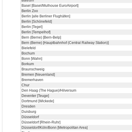
Baltrum
Basel [Basel/Mulhouse EuroAirport]
Berlin Zoo
Berlin [alle Berliner Flughäfen]
Berlin [Schönefeld]
Berlin [Tegel]
Berlin [Tempelhof]
Bern (Berne) [Bern-Belp]
Bern (Berne) [Hauptbahnhof (Central Railway Station)]
Bielefeld
Bochum
Bonn [Wahn]
Borkum
Braunschweig
Bremen [Neuenland]
Bremerhaven
Chur
Den Haag (The Hague)/Hilversum
Deventer [Teuge]
Dortmund [Wickede]
Dresden
Duisburg
Düsseldorf
Düsseldorf [Rhein-Ruhr]
Düsseldorf/Köln/Bonn [Metropolitan Area]