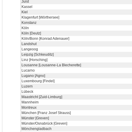
Juist
Kassel
Kiel
Klagenfurt [Wörthersee]
Konstanz
Köln
Köln [Deutz]
Köln/Bonn [Konrad Adenauer]
Landshut
Langeoog
Leipzig [Schkeuditz]
Linz [Horsching]
Lousanne [Lousanne-La Blecherette]
Lucarno
Lugano [Agno]
Luxembourg [Findel]
Luzern
Lübeck
Maastricht [Zuid-Limburg]
Mannheim
Montreux
München [Franz Josef Strauss]
Münster [Greven]
Münster/Osnabrück [Greven]
Mönchengladbach