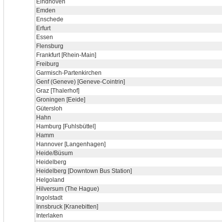
Eindhoven
Emden
Enschede
Erfurt
Essen
Flensburg
Frankfurt [Rhein-Main]
Freiburg
Garmisch-Partenkirchen
Genf (Geneve) [Geneve-Cointrin]
Graz [Thalerhof]
Groningen [Eeide]
Gütersloh
Hahn
Hamburg [Fuhlsbüttel]
Hamm
Hannover [Langenhagen]
Heide/Büsum
Heidelberg
Heidelberg [Downtown Bus Station]
Helgoland
Hilversum (The Hague)
Ingolstadt
Innsbruck [Kranebitten]
Interlaken