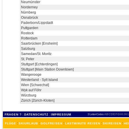
Neumünster
Norderney
Nürnberg
Osnabrück
Paderborn/Lippstadt
Puttgarden
Rostock
Rotterdam
Saarbrücken [Ensheim]
Salzburg
Samedan/St. Moritz
St. Peter
Stuttgart [Echterdingen]
Stuttgart [Main Station Downtown]
Wangerooge
Westerland - Sylt Island
Wien [Schwechat]
Wyk auf Föhr
Würzburg
Zürich [Zürich-Kloten]
:
:
3 Letter-Codes
A
B
C
D
E
F
G
H
I
J
K
L
FRAGEN ?
DATENSCHUTZ
IMPRESSUM
:
:
:
:
:
FLÜGE
SKIURLAUB
GOLFREISEN
LASTMINUTE REISEN
SKIREISEN
HE