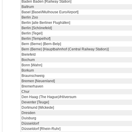
Baden Baden [Railway Station]
Baltrum
Basel [Basel/Mulhouse EuroAirport]
Berlin Zoo
Berlin [alle Berliner Flughäfen]
Berlin [Schönefeld]
Berlin [Tegel]
Berlin [Tempelhof]
Bern (Berne) [Bern-Belp]
Bern (Berne) [Hauptbahnhof (Central Railway Station)]
Bielefeld
Bochum
Bonn [Wahn]
Borkum
Braunschweig
Bremen [Neuenland]
Bremerhaven
Chur
Den Haag (The Hague)/Hilversum
Deventer [Teuge]
Dortmund [Wickede]
Dresden
Duisburg
Düsseldorf
Düsseldorf [Rhein-Ruhr]