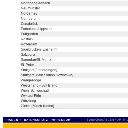
Mönchengladbach
Neumünster
Norderney
Nürnberg
Osnabrück
Paderborn/Lippstadt
Puttgarden
Rostock
Rotterdam
Saarbrücken [Ensheim]
Salzburg
Samedan/St. Moritz
St. Peter
Stuttgart [Echterdingen]
Stuttgart [Main Station Downtown]
Wangerooge
Westerland - Sylt Island
Wien [Schwechat]
Wyk auf Föhr
Würzburg
Zürich [Zürich-Kloten]
:
:
3 Letter-Codes
A
B
C
D
E
F
G
H
I
J
K
L
FRAGEN ?
DATENSCHUTZ
IMPRESSUM