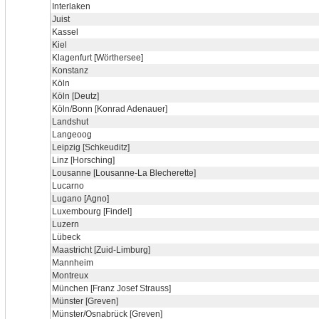
Interlaken
Juist
Kassel
Kiel
Klagenfurt [Wörthersee]
Konstanz
Köln
Köln [Deutz]
Köln/Bonn [Konrad Adenauer]
Landshut
Langeoog
Leipzig [Schkeuditz]
Linz [Horsching]
Lousanne [Lousanne-La Blecherette]
Lucarno
Lugano [Agno]
Luxembourg [Findel]
Luzern
Lübeck
Maastricht [Zuid-Limburg]
Mannheim
Montreux
München [Franz Josef Strauss]
Münster [Greven]
Münster/Osnabrück [Greven]