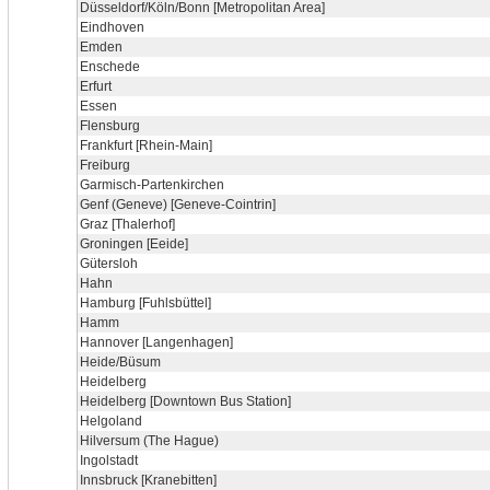
Düsseldorf/Köln/Bonn [Metropolitan Area]
Eindhoven
Emden
Enschede
Erfurt
Essen
Flensburg
Frankfurt [Rhein-Main]
Freiburg
Garmisch-Partenkirchen
Genf (Geneve) [Geneve-Cointrin]
Graz [Thalerhof]
Groningen [Eeide]
Gütersloh
Hahn
Hamburg [Fuhlsbüttel]
Hamm
Hannover [Langenhagen]
Heide/Büsum
Heidelberg
Heidelberg [Downtown Bus Station]
Helgoland
Hilversum (The Hague)
Ingolstadt
Innsbruck [Kranebitten]