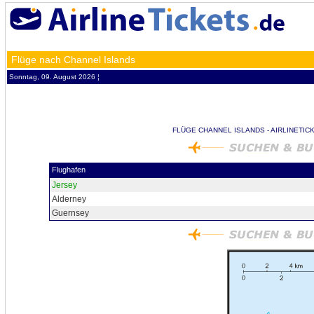
Flüge nach Channel Islands
Sonntag, 09. August 2026 ¦
FLÜGE CHANNEL ISLANDS - AIRLINETIC
Flughafen
Jersey
Alderney
Guernsey