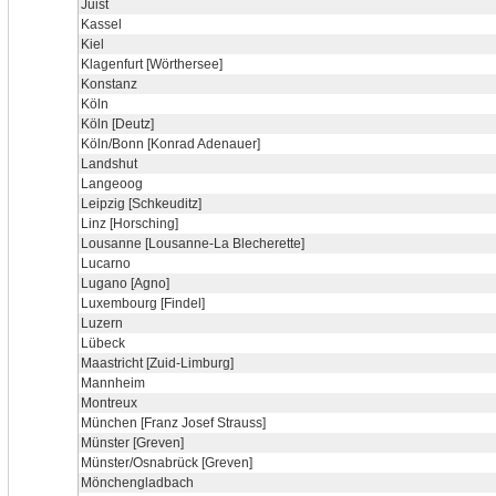
Juist
Kassel
Kiel
Klagenfurt [Wörthersee]
Konstanz
Köln
Köln [Deutz]
Köln/Bonn [Konrad Adenauer]
Landshut
Langeoog
Leipzig [Schkeuditz]
Linz [Horsching]
Lousanne [Lousanne-La Blecherette]
Lucarno
Lugano [Agno]
Luxembourg [Findel]
Luzern
Lübeck
Maastricht [Zuid-Limburg]
Mannheim
Montreux
München [Franz Josef Strauss]
Münster [Greven]
Münster/Osnabrück [Greven]
Mönchengladbach