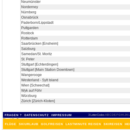
Neumünster
Norderney
Nürnberg
Osnabrück
Paderborn/Lippstadt
Puttgarden
Rostock
Rotterdam
Saarbrücken [Ensheim]
Salzburg
Samedan/St. Moritz
St. Peter
Stuttgart [Echterdingen]
Stuttgart [Main Station Downtown]
Wangerooge
Westerland - Sylt Island
Wien [Schwechat]
Wyk auf Föhr
Würzburg
Zürich [Zürich-Kloten]
:
:
3 Letter-Codes
A
B
C
D
E
F
G
H
I
J
K
L
FRAGEN ?
DATENSCHUTZ
IMPRESSUM
:
:
:
:
:
FLÜGE
SKIURLAUB
GOLFREISEN
LASTMINUTE REISEN
SKIREISEN
HE