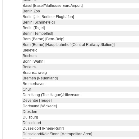
Baltrum
Basel [Basel/Mulhouse EuroAirport]
Berlin Zoo
Berlin [alle Berliner Flughäfen]
Berlin [Schönefeld]
Berlin [Tegel]
Berlin [Tempelhof]
Bern (Berne) [Bern-Belp]
Bern (Berne) [Hauptbahnhof (Central Railway Station)]
Bielefeld
Bochum
Bonn [Wahn]
Borkum
Braunschweig
Bremen [Neuenland]
Bremerhaven
Chur
Den Haag (The Hague)/Hilversum
Deventer [Teuge]
Dortmund [Wickede]
Dresden
Duisburg
Düsseldorf
Düsseldorf [Rhein-Ruhr]
Düsseldorf/Köln/Bonn [Metropolitan Area]