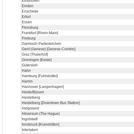
Eindhoven
Emden
Enschede
Erfurt
Essen
Flensburg
Frankfurt [Rhein-Main]
Freiburg
Garmisch-Partenkirchen
Genf (Geneve) [Geneve-Cointrin]
Graz [Thalerhof]
Groningen [Eeide]
Gütersloh
Hahn
Hamburg [Fuhlsbüttel]
Hamm
Hannover [Langenhagen]
Heide/Büsum
Heidelberg
Heidelberg [Downtown Bus Station]
Helgoland
Hilversum (The Hague)
Ingolstadt
Innsbruck [Kranebitten]
Interlaken