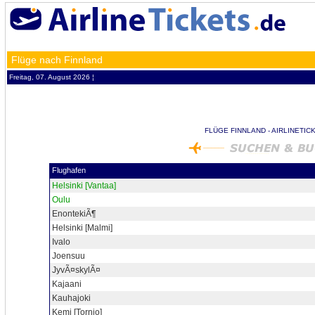
Flüge nach Finnland
Freitag, 07. August 2026 ¦
FLÜGE FINNLAND - AIRLINETIC
Flughafen
Helsinki [Vantaa]
Oulu
EnontekiÃ¶
Helsinki [Malmi]
Ivalo
Joensuu
JyvÃ¤skylÃ¤
Kajaani
Kauhajoki
Kemi [Tornio]