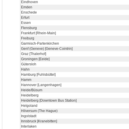
Eindhoven
Emden
Enschede
Erfurt
Essen
Flensburg
Frankfurt [Rhein-Main]
Freiburg
Garmisch-Partenkirchen
Genf (Geneve) [Geneve-Cointrin]
Graz [Thalerhof]
Groningen [Eeide]
Gütersloh
Hahn
Hamburg [Fuhlsbüttel]
Hamm
Hannover [Langenhagen]
Heide/Büsum
Heidelberg
Heidelberg [Downtown Bus Station]
Helgoland
Hilversum (The Hague)
Ingolstadt
Innsbruck [Kranebitten]
Interlaken