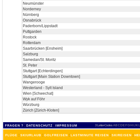
Neumünster
Norderney
Nürnberg
Osnabrück
Paderborn/Lippstadt
Puttgarden
Rostock
Rotterdam
Saarbrücken [Ensheim]
Salzburg
Samedan/St. Moritz
St. Peter
Stuttgart [Echterdingen]
Stuttgart [Main Station Downtown]
Wangerooge
Westerland - Sylt Island
Wien [Schwechat]
Wyk auf Föhr
Würzburg
Zürich [Zürich-Kloten]
:
:
3 Letter-Codes
A
B
C
D
E
F
G
H
I
J
K
L
FRAGEN ?
DATENSCHUTZ
IMPRESSUM
:
:
:
:
:
FLÜGE
SKIURLAUB
GOLFREISEN
LASTMINUTE REISEN
SKIREISEN
HE