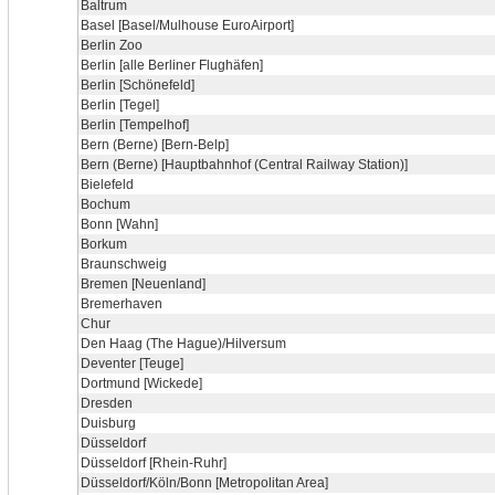
Baltrum
Basel [Basel/Mulhouse EuroAirport]
Berlin Zoo
Berlin [alle Berliner Flughäfen]
Berlin [Schönefeld]
Berlin [Tegel]
Berlin [Tempelhof]
Bern (Berne) [Bern-Belp]
Bern (Berne) [Hauptbahnhof (Central Railway Station)]
Bielefeld
Bochum
Bonn [Wahn]
Borkum
Braunschweig
Bremen [Neuenland]
Bremerhaven
Chur
Den Haag (The Hague)/Hilversum
Deventer [Teuge]
Dortmund [Wickede]
Dresden
Duisburg
Düsseldorf
Düsseldorf [Rhein-Ruhr]
Düsseldorf/Köln/Bonn [Metropolitan Area]