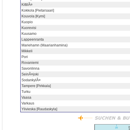
KittilÃ¤
Kokkola [Pietarsaari]
Kouvola [Kymi]
Kuopio
Kuorevisi
Kuusamo
Lappeenranta
Mariehamn (Maarianhamina)
Mikkeli
Pori
Rovaniemi
Savonlinna
SeinÃ¤joki
SodankylÃ¤
Tampere [Pirkkala]
Turku
Vaasa
Varkaus
Ylivieska [Raudaskyla]