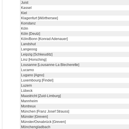
Juist
Kassel
Kiel
Klagenfurt [Wörthersee]
Konstanz
Köln
Köln [Deutz]
Köln/Bonn [Konrad Adenauer]
Landshut
Langeoog
Leipzig [Schkeuditz]
Linz [Horsching]
Lousanne [Lousanne-La Blecherette]
Lucarno
Lugano [Agno]
Luxembourg [Findel]
Luzern
Lübeck
Maastricht [Zuid-Limburg]
Mannheim
Montreux
München [Franz Josef Strauss]
Münster [Greven]
Münster/Osnabrück [Greven]
Mönchengladbach