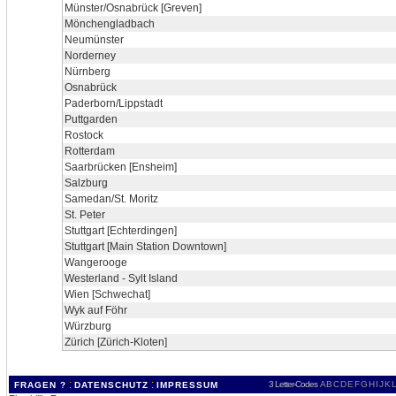
Münster/Osnabrück [Greven]
Mönchengladbach
Neumünster
Norderney
Nürnberg
Osnabrück
Paderborn/Lippstadt
Puttgarden
Rostock
Rotterdam
Saarbrücken [Ensheim]
Salzburg
Samedan/St. Moritz
St. Peter
Stuttgart [Echterdingen]
Stuttgart [Main Station Downtown]
Wangerooge
Westerland - Sylt Island
Wien [Schwechat]
Wyk auf Föhr
Würzburg
Zürich [Zürich-Kloten]
:
:
3 Letter-Codes
A
B
C
D
E
F
G
H
I
J
K
L
FRAGEN ?
DATENSCHUTZ
IMPRESSUM