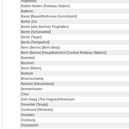
Augsburg
Baden Baden [Railway Station]
Baltrum
Basel [Basel/Mulhouse EuroAirport]
Berlin Zoo
Berlin [alle Berliner Flughäfen]
Berlin [Schönefeld]
Berlin [Tegel]
Berlin [Tempelhof]
Bern (Berne) [Bern-Belp]
Bern (Berne) [Hauptbahnhof (Central Railway Station)]
Bielefeld
Bochum
Bonn [Wahn]
Borkum
Braunschweig
Bremen [Neuenland]
Bremerhaven
Chur
Den Haag (The Hague)/Hilversum
Deventer [Teuge]
Dortmund [Wickede]
Dresden
Duisburg
Düsseldorf