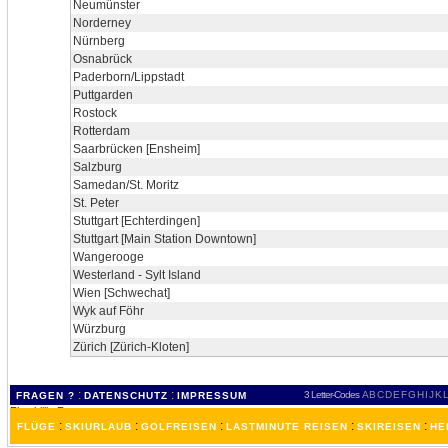
Neumünster
Norderney
Nürnberg
Osnabrück
Paderborn/Lippstadt
Puttgarden
Rostock
Rotterdam
Saarbrücken [Ensheim]
Salzburg
Samedan/St. Moritz
St. Peter
Stuttgart [Echterdingen]
Stuttgart [Main Station Downtown]
Wangerooge
Westerland - Sylt Island
Wien [Schwechat]
Wyk auf Föhr
Würzburg
Zürich [Zürich-Kloten]
:
:
3 Letter-Codes
A
B
C
D
E
F
G
H
I
J
K
L
FRAGEN ?
DATENSCHUTZ
IMPRESSUM
:
:
:
:
:
FLÜGE
SKIURLAUB
GOLFREISEN
LASTMINUTE REISEN
SKIREISEN
HE