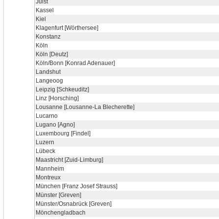
Juist
Kassel
Kiel
Klagenfurt [Wörthersee]
Konstanz
Köln
Köln [Deutz]
Köln/Bonn [Konrad Adenauer]
Landshut
Langeoog
Leipzig [Schkeuditz]
Linz [Horsching]
Lousanne [Lousanne-La Blecherette]
Lucarno
Lugano [Agno]
Luxembourg [Findel]
Luzern
Lübeck
Maastricht [Zuid-Limburg]
Mannheim
Montreux
München [Franz Josef Strauss]
Münster [Greven]
Münster/Osnabrück [Greven]
Mönchengladbach