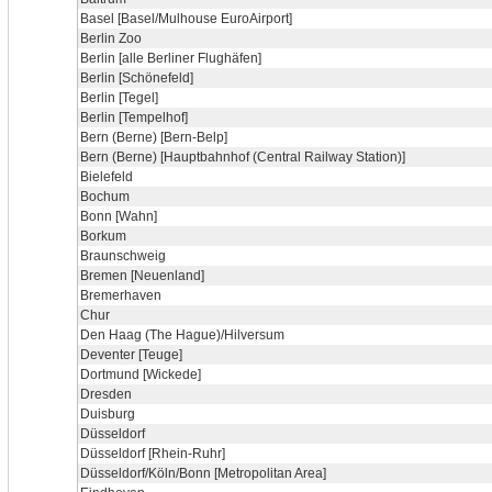
Basel [Basel/Mulhouse EuroAirport]
Berlin Zoo
Berlin [alle Berliner Flughäfen]
Berlin [Schönefeld]
Berlin [Tegel]
Berlin [Tempelhof]
Bern (Berne) [Bern-Belp]
Bern (Berne) [Hauptbahnhof (Central Railway Station)]
Bielefeld
Bochum
Bonn [Wahn]
Borkum
Braunschweig
Bremen [Neuenland]
Bremerhaven
Chur
Den Haag (The Hague)/Hilversum
Deventer [Teuge]
Dortmund [Wickede]
Dresden
Duisburg
Düsseldorf
Düsseldorf [Rhein-Ruhr]
Düsseldorf/Köln/Bonn [Metropolitan Area]