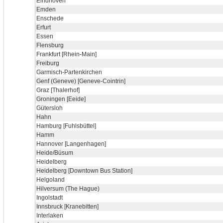
Eindhoven
Emden
Enschede
Erfurt
Essen
Flensburg
Frankfurt [Rhein-Main]
Freiburg
Garmisch-Partenkirchen
Genf (Geneve) [Geneve-Cointrin]
Graz [Thalerhof]
Groningen [Eeide]
Gütersloh
Hahn
Hamburg [Fuhlsbüttel]
Hamm
Hannover [Langenhagen]
Heide/Büsum
Heidelberg
Heidelberg [Downtown Bus Station]
Helgoland
Hilversum (The Hague)
Ingolstadt
Innsbruck [Kranebitten]
Interlaken