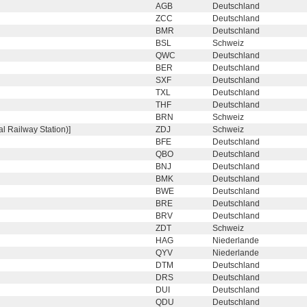
AGB
Deutschland
ZCC
Deutschland
BMR
Deutschland
BSL
Schweiz
QWC
Deutschland
BER
Deutschland
SXF
Deutschland
TXL
Deutschland
THF
Deutschland
BRN
Schweiz
l Railway Station)]
ZDJ
Schweiz
BFE
Deutschland
QBO
Deutschland
BNJ
Deutschland
BMK
Deutschland
BWE
Deutschland
BRE
Deutschland
BRV
Deutschland
ZDT
Schweiz
HAG
Niederlande
QYV
Niederlande
DTM
Deutschland
DRS
Deutschland
DUI
Deutschland
QDU
Deutschland