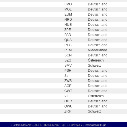
FMO
Deutschland
MGL
Deutschland
EUM
Deutschland
NRD
Deutschland
NUE
Deutschland
ZPE
Deutschland
PAD
Deutschland
QUA
Deutschland
RLG
Deutschland
RTM
Niederlande
SCN
Deutschland
SZG
Österreich
SMV
Schweiz
PSH
Deutschland
Str
Deutschland
ZWS
Deutschland
AGE
Deutschland
GWT
Deutschland
VIE
Österreich
OHR
Deutschland
QWU
Deutschland
ZRH
Schweiz
3 Letter-Codes
A
B
C
D
E
F
G
H
I
J
K
L
M
N
O
P
Q
R
S
T
U
V
W
X
Y
Z
Internationale Flüge