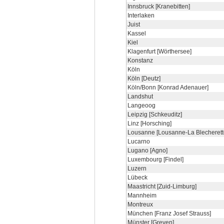
Innsbruck [Kranebitten]
Interlaken
Juist
Kassel
Kiel
Klagenfurt [Wörthersee]
Konstanz
Köln
Köln [Deutz]
Köln/Bonn [Konrad Adenauer]
Landshut
Langeoog
Leipzig [Schkeuditz]
Linz [Horsching]
Lousanne [Lousanne-La Blecherett
Lucarno
Lugano [Agno]
Luxembourg [Findel]
Luzern
Lübeck
Maastricht [Zuid-Limburg]
Mannheim
Montreux
München [Franz Josef Strauss]
Münster [Greven]