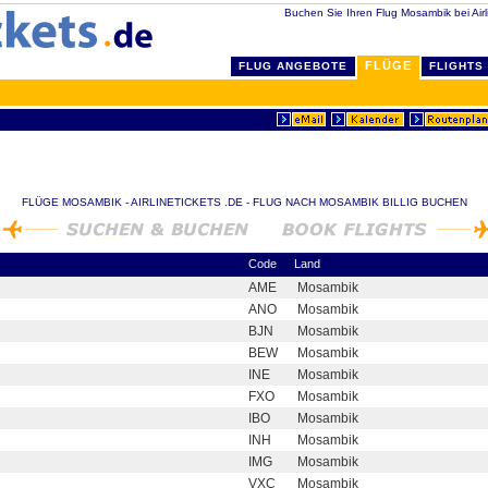
Buchen Sie Ihren Flug Mosambik bei Airl
FLÜGE
FLUG ANGEBOTE
FLIGHTS
FLÜGE MOSAMBIK - AIRLINETICKETS .DE - FLUG NACH MOSAMBIK BILLIG BUCHEN
Code
Land
AME
Mosambik
ANO
Mosambik
BJN
Mosambik
BEW
Mosambik
INE
Mosambik
FXO
Mosambik
IBO
Mosambik
INH
Mosambik
IMG
Mosambik
VXC
Mosambik