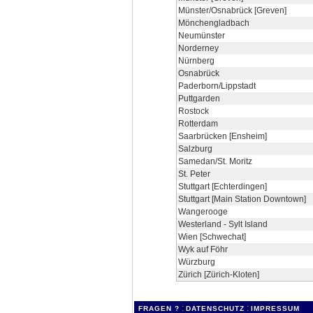
Münster/Osnabrück [Greven]
Mönchengladbach
Neumünster
Norderney
Nürnberg
Osnabrück
Paderborn/Lippstadt
Puttgarden
Rostock
Rotterdam
Saarbrücken [Ensheim]
Salzburg
Samedan/St. Moritz
St. Peter
Stuttgart [Echterdingen]
Stuttgart [Main Station Downtown]
Wangerooge
Westerland - Sylt Island
Wien [Schwechat]
Wyk auf Föhr
Würzburg
Zürich [Zürich-Kloten]
:
:
FRAGEN ?
DATENSCHUTZ
IMPRESSUM