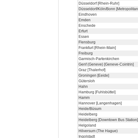
Düsseldorf [Rhein-Ruhr]
Düsseldorf/Köln/Bonn [Metropolitan
Eindhoven
Emden
Enschede
Erfurt
Essen
Flensburg
Frankfurt [Rhein-Main]
Freiburg
Garmisch-Partenkirchen
Genf (Geneve) [Geneve-Cointrin]
Graz [Thalerhof]
Groningen [Eeide]
Gütersloh
Hahn
Hamburg [Fuhlsbüttel]
Hamm
Hannover [Langenhagen]
Heide/Büsum
Heidelberg
Heidelberg [Downtown Bus Station]
Helgoland
Hilversum (The Hague)
Ingolstadt