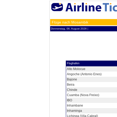
Flüge nach Mosambik
Donnerstag, 06. August 2026 ¦
Flughafen
Alto Molocue
Angoche (Antonio Enes)
Bajone
Beira
Chinde
Cuamba (Nova Freixo)
IBO
Inhambane
Inhaminga
Lichinga (Vila Cabral)