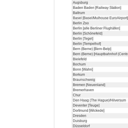
Augsburg
Baden Baden [Railway Station]
Baltrum
Basel [Basel/Mulhouse EuroAirport]
Berlin Zoo
Berlin [alle Berliner Flughäfen]
Berlin [Schönefeld]
Berlin [Tegel]
Berlin [Tempelhof]
Bern (Berne) [Bern-Belp]
Bern (Berne) [Hauptbahnhof (Centra
Bielefeld
Bochum
Bonn [Wahn]
Borkum
Braunschweig
Bremen [Neuenland]
Bremerhaven
Chur
Den Haag (The Hague)/Hilversum
Deventer [Teuge]
Dortmund [Wickede]
Dresden
Duisburg
Düsseldorf