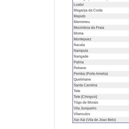
Luabo
Maganja da Costa
Maputo
Marromeu
Mocimboa da Praia
Moma
Montepuez
Nacala
Nampula
Nangade
Palma
Pebane
Pemba (Porto Amelia)
Quelimane
Santa Carolina
Tete
Tete [Chingozi]
Trigo de Morais
Vila Junqueiro
Vilanculos
Xai-Xai (Vila de Joao Belo)