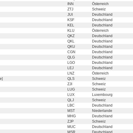
INN
Österreich
ZTJ
Schweiz
JUI
Deutschland
KSF
Deutschland
KEL
Deutschland
KLU
Österreich
QKZ
Deutschland
QKL
Deutschland
QKU
Deutschland
CGN
Deutschland
QLG
Deutschland
LGO
Deutschland
LEJ
Deutschland
LNZ
Österreich
e]
QLS
Schweiz
ZJI
Schweiz
LUG
Schweiz
LUX
Luxembourg
QLJ
Schweiz
LBC
Deutschland
MST
Niederlande
MHG
Deutschland
ZJP
Schweiz
MUC
Deutschland
MSR
Deutschland