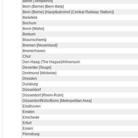
Berlin [Tempelhof]
Bern (Berne) [Bern-Belp]
Bern (Berne) [Hauptbahnhof (Central Railway Station)]
Bielefeld
Bochum
Bonn [Wahn]
Borkum
Braunschweig
Bremen [Neuenland]
Bremerhaven
Chur
Den Haag (The Hague)/Hilversum
Deventer [Teuge]
Dortmund [Wickede]
Dresden
Duisburg
Düsseldorf
Düsseldorf [Rhein-Ruhr]
Düsseldorf/Köln/Bonn [Metropolitan Area]
Eindhoven
Emden
Enschede
Erfurt
Essen
Flensburg