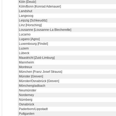
Köln [Deutz]
Köln/Bonn [Konrad Adenauer]
Landshut
Langeoog
Leipzig [Schkeuditz]
Linz [Horsching]
Lousanne [Lousanne-La Blecherette]
Lucarno
Lugano [Agno]
Luxembourg [Findel]
Luzern
Lübeck
Maastricht [Zuid-Limburg]
Mannheim
Montreux
München [Franz Josef Strauss]
Münster [Greven]
Münster/Osnabrück [Greven]
Mönchengladbach
Neumünster
Norderney
Nürnberg
Osnabrück
Paderborn/Lippstadt
Puttgarden