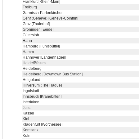
Frankfurt [Rhein-Main]
Freiburg
Garmisch-Partenkirchen
Genf (Geneve) [Geneve-Cointrin]
Graz [Thalerhof]
Groningen [Eeide]
Gütersloh
Hahn
Hamburg [Fuhlsbüttel]
Hamm
Hannover [Langenhagen]
Heide/Büsum
Heidelberg
Heidelberg [Downtown Bus Station]
Helgoland
Hilversum (The Hague)
Ingolstadt
Innsbruck [Kranebitten]
Interlaken
Juist
Kassel
Kiel
Klagenfurt [Wörthersee]
Konstanz
Köln