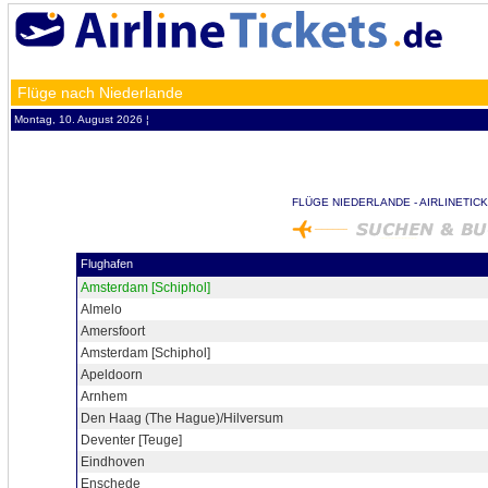
Flüge nach Niederlande
Montag, 10. August 2026 ¦
FLÜGE NIEDERLANDE - AIRLINETICK
Flughafen
Amsterdam [Schiphol]
Almelo
Amersfoort
Amsterdam [Schiphol]
Apeldoorn
Arnhem
Den Haag (The Hague)/Hilversum
Deventer [Teuge]
Eindhoven
Enschede