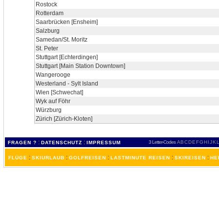
Rostock
Rotterdam
Saarbrücken [Ensheim]
Salzburg
Samedan/St. Moritz
St. Peter
Stuttgart [Echterdingen]
Stuttgart [Main Station Downtown]
Wangerooge
Westerland - Sylt Island
Wien [Schwechat]
Wyk auf Föhr
Würzburg
Zürich [Zürich-Kloten]
:
:
3 Letter-Codes
A
B
C
D
E
F
G
H
I
J
K
L
FRAGEN ?
DATENSCHUTZ
IMPRESSUM
:
:
:
:
:
FLÜGE
SKIURLAUB
GOLFREISEN
LASTMINUTE REISEN
SKIREISEN
HE