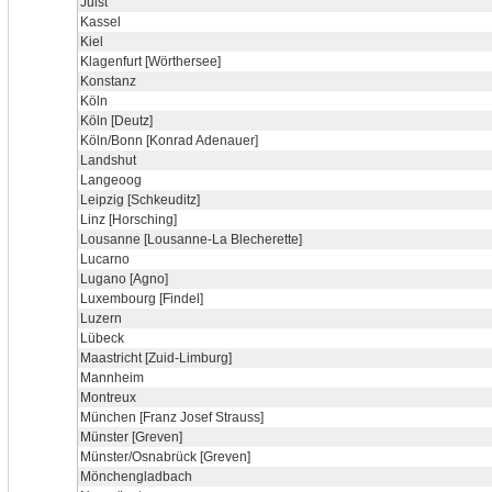
Juist
Kassel
Kiel
Klagenfurt [Wörthersee]
Konstanz
Köln
Köln [Deutz]
Köln/Bonn [Konrad Adenauer]
Landshut
Langeoog
Leipzig [Schkeuditz]
Linz [Horsching]
Lousanne [Lousanne-La Blecherette]
Lucarno
Lugano [Agno]
Luxembourg [Findel]
Luzern
Lübeck
Maastricht [Zuid-Limburg]
Mannheim
Montreux
München [Franz Josef Strauss]
Münster [Greven]
Münster/Osnabrück [Greven]
Mönchengladbach