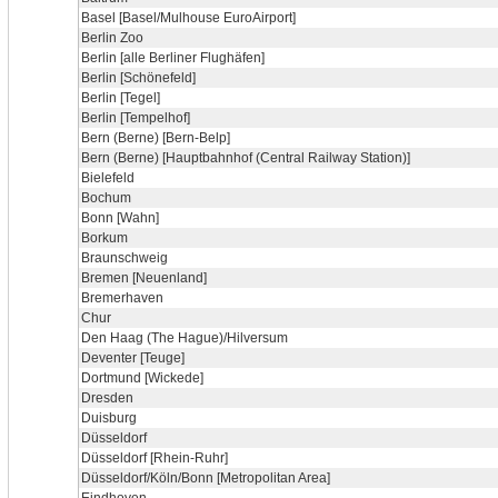
Basel [Basel/Mulhouse EuroAirport]
Berlin Zoo
Berlin [alle Berliner Flughäfen]
Berlin [Schönefeld]
Berlin [Tegel]
Berlin [Tempelhof]
Bern (Berne) [Bern-Belp]
Bern (Berne) [Hauptbahnhof (Central Railway Station)]
Bielefeld
Bochum
Bonn [Wahn]
Borkum
Braunschweig
Bremen [Neuenland]
Bremerhaven
Chur
Den Haag (The Hague)/Hilversum
Deventer [Teuge]
Dortmund [Wickede]
Dresden
Duisburg
Düsseldorf
Düsseldorf [Rhein-Ruhr]
Düsseldorf/Köln/Bonn [Metropolitan Area]