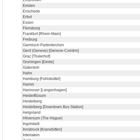
Eindhoven
Emden
Enschede
Erfurt
Essen
Flensburg
Frankfurt [Rhein-Main]
Freiburg
Garmisch-Partenkirchen
Genf (Geneve) [Geneve-Cointrin]
Graz [Thalerhof]
Groningen [Eeide]
Gütersloh
Hahn
Hamburg [Fuhlsbüttel]
Hamm
Hannover [Langenhagen]
Heide/Büsum
Heidelberg
Heidelberg [Downtown Bus Station]
Helgoland
Hilversum (The Hague)
Ingolstadt
Innsbruck [Kranebitten]
Interlaken