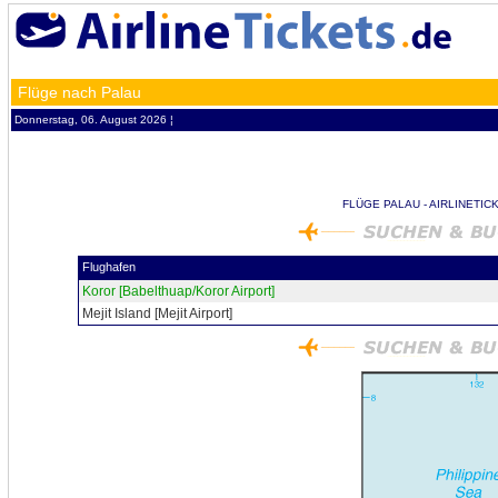
Flüge nach Palau
Donnerstag, 06. August 2026 ¦
FLÜGE PALAU - AIRLINETIC
Flughafen
Koror [Babelthuap/Koror Airport]
Mejit Island [Mejit Airport]