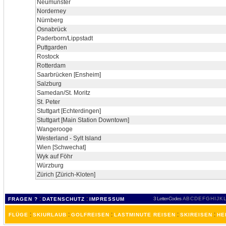
Neumünster
Norderney
Nürnberg
Osnabrück
Paderborn/Lippstadt
Puttgarden
Rostock
Rotterdam
Saarbrücken [Ensheim]
Salzburg
Samedan/St. Moritz
St. Peter
Stuttgart [Echterdingen]
Stuttgart [Main Station Downtown]
Wangerooge
Westerland - Sylt Island
Wien [Schwechat]
Wyk auf Föhr
Würzburg
Zürich [Zürich-Kloten]
:
:
3 Letter-Codes
A
B
C
D
E
F
G
H
I
J
K
L
FRAGEN ?
DATENSCHUTZ
IMPRESSUM
:
:
:
:
:
FLÜGE
SKIURLAUB
GOLFREISEN
LASTMINUTE REISEN
SKIREISEN
HE