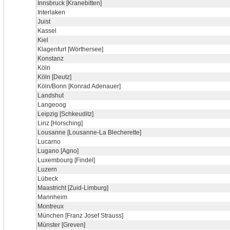
Innsbruck [Kranebitten]
Interlaken
Juist
Kassel
Kiel
Klagenfurt [Wörthersee]
Konstanz
Köln
Köln [Deutz]
Köln/Bonn [Konrad Adenauer]
Landshut
Langeoog
Leipzig [Schkeuditz]
Linz [Horsching]
Lousanne [Lousanne-La Blecherette]
Lucarno
Lugano [Agno]
Luxembourg [Findel]
Luzern
Lübeck
Maastricht [Zuid-Limburg]
Mannheim
Montreux
München [Franz Josef Strauss]
Münster [Greven]