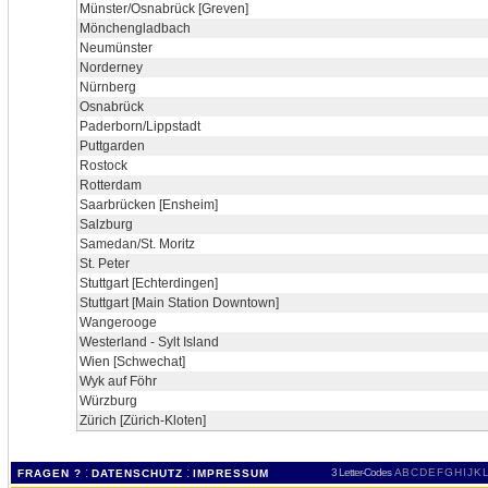
Münster/Osnabrück [Greven]
Mönchengladbach
Neumünster
Norderney
Nürnberg
Osnabrück
Paderborn/Lippstadt
Puttgarden
Rostock
Rotterdam
Saarbrücken [Ensheim]
Salzburg
Samedan/St. Moritz
St. Peter
Stuttgart [Echterdingen]
Stuttgart [Main Station Downtown]
Wangerooge
Westerland - Sylt Island
Wien [Schwechat]
Wyk auf Föhr
Würzburg
Zürich [Zürich-Kloten]
:
:
3 Letter-Codes
A
B
C
D
E
F
G
H
I
J
K
L
FRAGEN ?
DATENSCHUTZ
IMPRESSUM