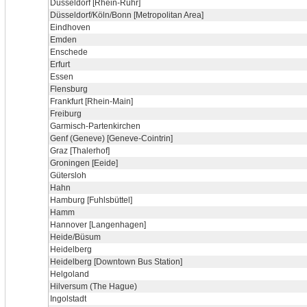
Düsseldorf [Rhein-Ruhr]
Düsseldorf/Köln/Bonn [Metropolitan Area]
Eindhoven
Emden
Enschede
Erfurt
Essen
Flensburg
Frankfurt [Rhein-Main]
Freiburg
Garmisch-Partenkirchen
Genf (Geneve) [Geneve-Cointrin]
Graz [Thalerhof]
Groningen [Eeide]
Gütersloh
Hahn
Hamburg [Fuhlsbüttel]
Hamm
Hannover [Langenhagen]
Heide/Büsum
Heidelberg
Heidelberg [Downtown Bus Station]
Helgoland
Hilversum (The Hague)
Ingolstadt