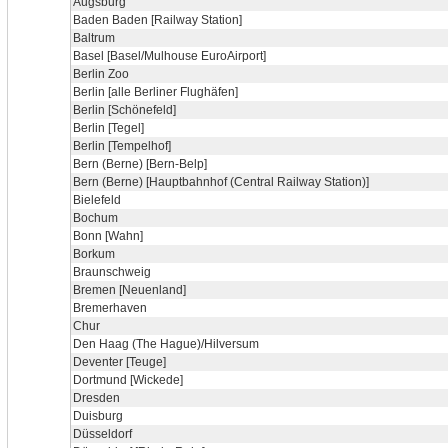
Augsburg
Baden Baden [Railway Station]
Baltrum
Basel [Basel/Mulhouse EuroAirport]
Berlin Zoo
Berlin [alle Berliner Flughäfen]
Berlin [Schönefeld]
Berlin [Tegel]
Berlin [Tempelhof]
Bern (Berne) [Bern-Belp]
Bern (Berne) [Hauptbahnhof (Central Railway Station)]
Bielefeld
Bochum
Bonn [Wahn]
Borkum
Braunschweig
Bremen [Neuenland]
Bremerhaven
Chur
Den Haag (The Hague)/Hilversum
Deventer [Teuge]
Dortmund [Wickede]
Dresden
Duisburg
Düsseldorf