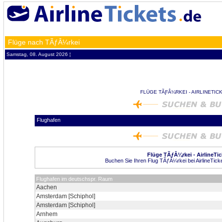
Flüge nach TÃƒÂ¼rkei
Samstag, 08. August 2026 ¦
FLÜGE TÃƑÂ¼RKEI - AIRLINETIC
Flughafen
Flüge TÃƒÂ¼rkei - AirlineTic
Buchen Sie Ihren Flug TÃƒÂ¼rkei bei AirlineTick
Flughafen im deutschspr. Raum
Aachen
Amsterdam [Schiphol]
Amsterdam [Schiphol]
Arnhem