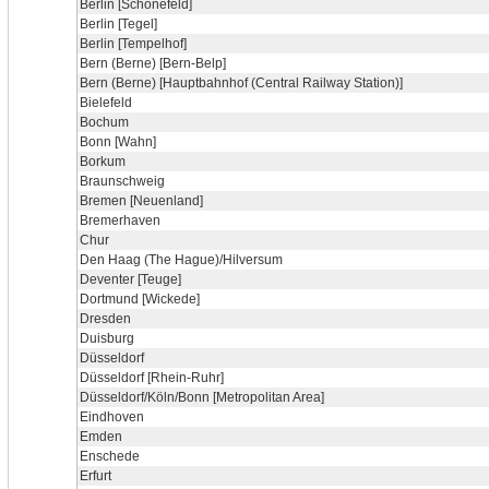
Berlin [Schönefeld]
Berlin [Tegel]
Berlin [Tempelhof]
Bern (Berne) [Bern-Belp]
Bern (Berne) [Hauptbahnhof (Central Railway Station)]
Bielefeld
Bochum
Bonn [Wahn]
Borkum
Braunschweig
Bremen [Neuenland]
Bremerhaven
Chur
Den Haag (The Hague)/Hilversum
Deventer [Teuge]
Dortmund [Wickede]
Dresden
Duisburg
Düsseldorf
Düsseldorf [Rhein-Ruhr]
Düsseldorf/Köln/Bonn [Metropolitan Area]
Eindhoven
Emden
Enschede
Erfurt