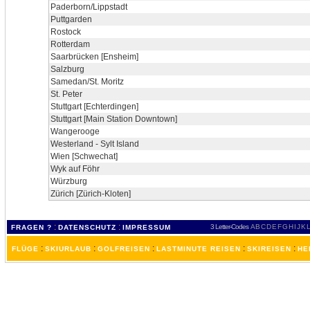
Paderborn/Lippstadt
Puttgarden
Rostock
Rotterdam
Saarbrücken [Ensheim]
Salzburg
Samedan/St. Moritz
St. Peter
Stuttgart [Echterdingen]
Stuttgart [Main Station Downtown]
Wangerooge
Westerland - Sylt Island
Wien [Schwechat]
Wyk auf Föhr
Würzburg
Zürich [Zürich-Kloten]
:
:
3 Letter-Codes
A
B
C
D
E
F
G
H
I
J
K
L
FRAGEN ?
DATENSCHUTZ
IMPRESSUM
:
:
:
:
:
FLÜGE
SKIURLAUB
GOLFREISEN
LASTMINUTE REISEN
SKIREISEN
HE