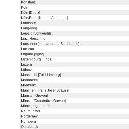
Konstanz
Köln
Köln [Deutz]
Köln/Bonn [Konrad Adenauer]
Landshut
Langeoog
Leipzig [Schkeuditz]
Linz [Horsching]
Lousanne [Lousanne-La Blecherette]
Lucarno
Lugano [Agno]
Luxembourg [Findel]
Luzern
Lübeck
Maastricht [Zuid-Limburg]
Mannheim
Montreux
München [Franz Josef Strauss]
Münster [Greven]
Münster/Osnabrück [Greven]
Mönchengladbach
Neumünster
Norderney
Nürnberg
Osnabrück