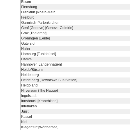
Essen
Flensburg
Frankfurt [Rhein-Main]
Freiburg
Garmisch-Partenkirchen
Genf (Geneve) [Geneve-Cointrin]
Graz [Thalerhof]
Groningen [Eeide]
Gütersloh
Hahn
Hamburg [Fuhlsbüttel]
Hamm
Hannover [Langenhagen]
Heide/Büsum
Heidelberg
Heidelberg [Downtown Bus Station]
Helgoland
Hilversum (The Hague)
Ingolstadt
Innsbruck [Kranebitten]
Interlaken
Juist
Kassel
Kiel
Klagenfurt [Wörthersee]