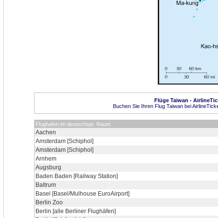
Flüge Taiwan - AirlineTi
Buchen Sie Ihren Flug Taiwan bei AirlineTick
Flughafen im deutschspr. Raum
Aachen
Amsterdam [Schiphol]
Amsterdam [Schiphol]
Arnhem
Augsburg
Baden Baden [Railway Station]
Baltrum
Basel [Basel/Mulhouse EuroAirport]
Berlin Zoo
Berlin [alle Berliner Flughäfen]