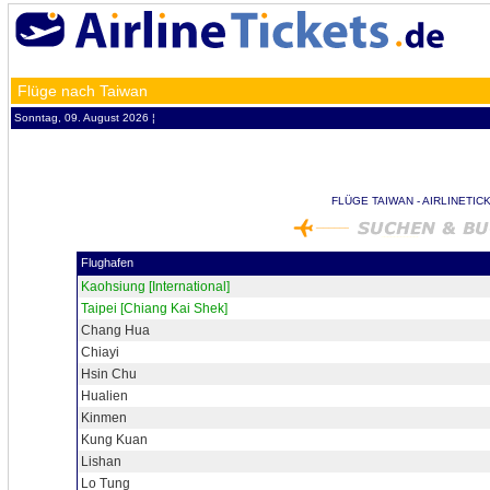
Flüge nach Taiwan
Sonntag, 09. August 2026 ¦
FLÜGE TAIWAN - AIRLINETIC
Flughafen
Kaohsiung [International]
Taipei [Chiang Kai Shek]
Chang Hua
Chiayi
Hsin Chu
Hualien
Kinmen
Kung Kuan
Lishan
Lo Tung